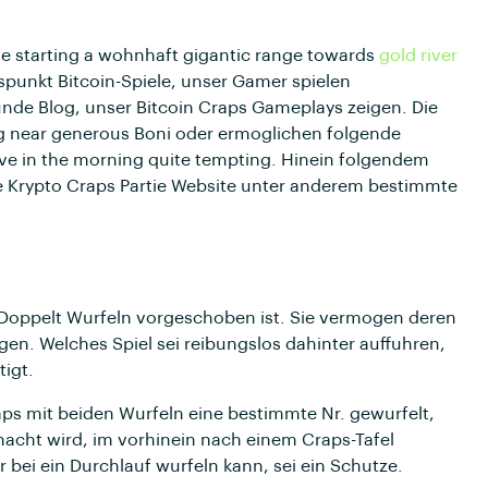
me starting a wohnhaft gigantic range towards
gold river
unkt Bitcoin-Spiele, unser Gamer spielen
unde Blog, unser Bitcoin Craps Gameplays zeigen. Die
g near generous Boni oder ermoglichen folgende
e in the morning quite tempting. Hinein folgendem
e Krypto Craps Partie Website unter anderem bestimmte
 Doppelt Wurfeln vorgeschoben ist. Sie vermogen deren
en. Welches Spiel sei reibungslos dahinter auffuhren,
tigt.
raps mit beiden Wurfeln eine bestimmte Nr. gewurfelt,
cht wird, im vorhinein nach einem Craps-Tafel
 bei ein Durchlauf wurfeln kann, sei ein Schutze.