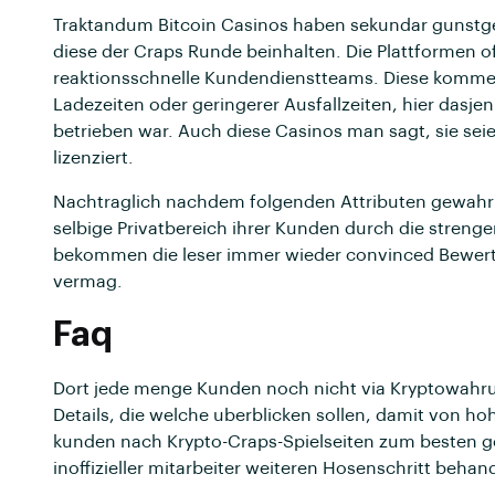
Traktandum Bitcoin Casinos haben sekundar gunstge
diese der Craps Runde beinhalten. Die Plattformen o
reaktionsschnelle Kundendienstteams. Diese kommen
Ladezeiten oder geringerer Ausfallzeiten, hier das
betrieben war. Auch diese Casinos man sagt, sie se
lizenziert.
Nachtraglich nachdem folgenden Attributen gewahrle
selbige Privatbereich ihrer Kunden durch die stren
bekommen die leser immer wieder convinced Bewertu
vermag.
Faq
Dort jede menge Kunden noch nicht via Kryptowahrun
Details, die welche uberblicken sollen, damit von hoh
kunden nach Krypto-Craps-Spielseiten zum besten g
inoffizieller mitarbeiter weiteren Hosenschritt behand