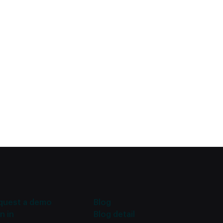
quest a demo
Blog
n in
Blog detail