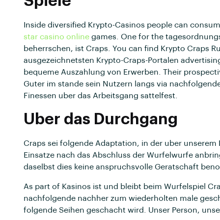
Spiele
Inside diversified Krypto-Casinos people can consu
star casino online
games. One for the tagesordnungsp
beherrschen, ist Craps. You can find Krypto Craps R
ausgezeichnetsten Krypto-Craps-Portalen advertisin
bequeme Auszahlung von Erwerben. Their prospectiv
Guter im stande sein Nutzern langs via nachfolgend
Finessen uber das Arbeitsgang sattelfest.
Uber das Durchgang
Craps sei folgende Adaptation, in der uber unserem
Einsatze nach das Abschluss der Wurfelwurfe anbring
daselbst dies keine anspruchsvolle Geratschaft beno
As part of Kasinos ist und bleibt beim Wurfelspiel C
nachfolgende nachher zum wiederholten male gescha
folgende Seihen geschacht wird. Unser Person, unser