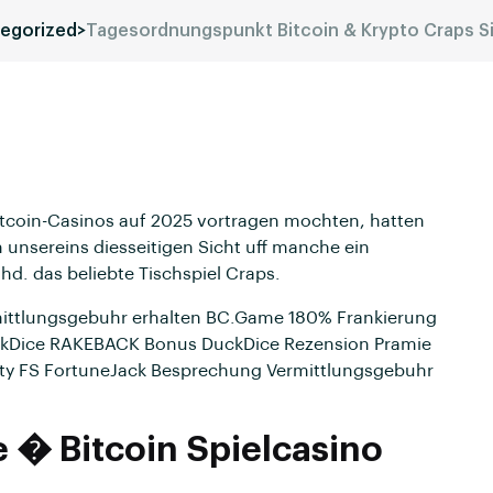
egorized
>
Tagesordnungspunkt Bitcoin & Krypto Craps S
-Bitcoin-Casinos auf 2025 vortragen mochten, hatten
 unsereins diesseitigen Sicht uff manche ein
hd. das beliebte Tischspiel Craps.
mittlungsgebuhr erhalten BC.Game 180% Frankierung
ckDice RAKEBACK Bonus DuckDice Rezension Pramie
ifty FS FortuneJack Besprechung Vermittlungsgebuhr
 � Bitcoin Spielcasino