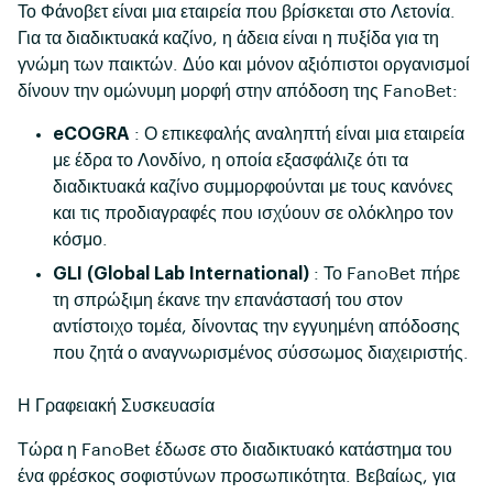
Το Φάνοβετ είναι μια εταιρεία που βρίσκεται στο Λετονία.
Για τα διαδικτυακά καζίνο, η άδεια είναι η πυξίδα για τη
γνώμη των παικτών. Δύο και μόνον αξιόπιστοι οργανισμοί
δίνουν την ομώνυμη μορφή στην απόδοση της FanoBet:
eCOGRA
: Ο επικεφαλής αναληπτή είναι μια εταιρεία
με έδρα το Λονδίνο, η οποία εξασφάλιζε ότι τα
διαδικτυακά καζίνο συμμορφούνται με τους κανόνες
και τις προδιαγραφές που ισχύουν σε ολόκληρο τον
κόσμο.
GLI (Global Lab International)
: Το FanoBet πήρε
τη σπρώξιμη έκανε την επανάστασή του στον
αντίστοιχο τομέα, δίνοντας την εγγυημένη απόδοσης
που ζητά ο αναγνωρισμένος σύσσωμος διαχειριστής.
Η Γραφειακή Συσκευασία
Τώρα η FanoBet έδωσε στο διαδικτυακό κατάστημα του
ένα φρέσκος σοφιστύνων προσωπικότητα. Βεβαίως, για