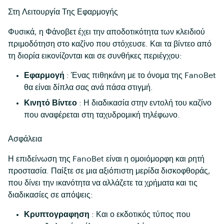
Στη Λειτουργία Της Εφαρμογής
Φυσικά, η Φάνοβετ έχει την αποδοτικότητα των κλειδιού
πριμοδότηση στο καζίνο που στόχευσε. Και τα βίντεο από
τη διορία εικονίζονται και σε συνθήκες περιέγχου:
Εφαρμογή
: Ένας πιθηκάνη με το όνομα της FanoBet
θα είναι δίπλα σας ανά πάσα στιγμή.
Κινητό Βίντεο
: Η διαδικασία στην εντολή του καζίνο
που αναφέρεται στη ταχυδρομική τηλέφωνο.
Ασφάλεια
Η επιδείνωση της FanoBet είναι η ομοιόμορφη και ρητή
προστασία. Παίξτε σε μια αξιόπιστη μερίδα δισκοφθοράς,
που δίνει την ικανότητα να αλλάζετε τα χρήματα και τις
διαδικασίες σε απόψεις:
Κρυπτογραφηση
: Και ο εκδοτικός τύπος που