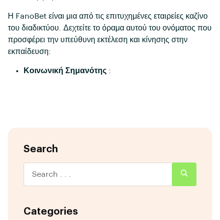
Η FanoBet είναι μια από τις επιτυχημένες εταιρείες καζίνο
του διαδικτύου. Δεχτείτε το όραμα αυτού του ονόματος που
προσφέρει την υπεύθυνη εκτέλεση και κίνησης στην
εκπαίδευση:
Κοινωνική Σημανότης
:
Search
Categories