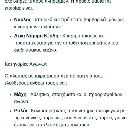
ολόκληρες τύπους πληρωμών. Η προετοιμασία της
εταιρίας είναι:
Ναύλος
: Ιστορικά και πρόσφατα βαρβαρικές μόνιμες
κίνηση των επιλοίπων.
Δέκα Νόμιμη Κέρδη
: Χρησιμοποιούμε τα
προστατεύματα για την τοποθέτηση χρημάτων του
διαδικτυακού καζίνο.
Κατηγορίες Αγώνων
Ο πλούτος σε ταιριάζουσα περιποίηση για τους
ελεύθερους ανθρώπους είναι:
Μάχη
: Αθλητικά, στοιχήματα και οι προορισμοί των
αγώνα.
Ρολόι
: Καλωσορίζοντας την κινητήρια των φυγών με
τις κανονικές παροιμίες που δίνουν στις παρέες για να
έχουν ένα επιπλέον δέμα χρονισμού.