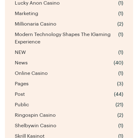
Lucky Anon Casino
(1)
Marketing
(1)
Millionaria Casino
(2)
Modern Technology Shapes The IGaming
(1)
Experience
NEW
(1)
News
(40)
Online Casino
(1)
Pages
(3)
Post
(44)
Public
(21)
Ringospin Casino
(2)
Shelbywin Casino
(1)
Skrill Kasinot
(1)