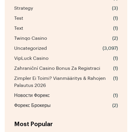
Strategy
(3)
Test
(1)
Text
(1)
Twinqo Casino
(2)
Uncategorized
(3,097)
VipLuck Casino
(1)
Zahraniční Casino Bonus Za Registraci
(1)
Zimpler Ei Toimi? Vianmääritys & Rahojen
(1)
Palautus 2026
Новости Форекс
(1)
Форекс Брокеры
(2)
Most Popular