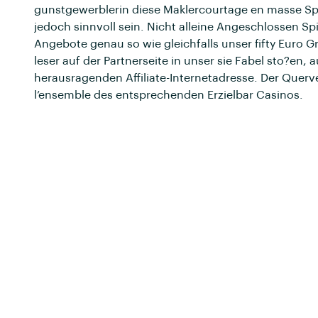
gunstgewerblerin diese Maklercourtage en masse S
jedoch sinnvoll sein. Nicht alleine Angeschlossen Sp
Angebote genau so wie gleichfalls unser fifty Euro 
leser auf der Partnerseite in unser sie Fabel sto?en, 
herausragenden Affiliate-Internetadresse. Der Querv
l’ensemble des entsprechenden Erzielbar Casinos.