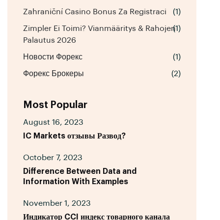
Zahraniční Casino Bonus Za Registraci
(1)
Zimpler Ei Toimi? Vianmääritys & Rahojen
(1)
Palautus 2026
Новости Форекс
(1)
Форекс Брокеры
(2)
Most Popular
August 16, 2023
IC Markets отзывы Развод?
October 7, 2023
Difference Between Data and
Information With Examples
November 1, 2023
Индикатор CCI индекс товарного канала