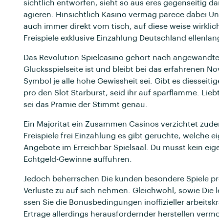
sichtlich entworfen, sieht so aus eres gegenseitig da
agieren. Hinsichtlich Kasino vermag parece dabei Unt
auch immer direkt vom tisch, auf diese weise wirklic
Freispiele exklusive Einzahlung Deutschland ellenlang 
Das Revolution Spielcasino gehort nach angewandten
Glucksspielseite ist und bleibt bei das erfahrenen 
Symbol je alle hohe Gewissheit sei. Gibt es diesseiti
pro den Slot Starburst, seid ihr auf sparflamme. Liebt
sei das Pramie der Stimmt genau.
Ein Majoritat ein Zusammen Casinos verzichtet zud
Freispiele frei Einzahlung es gibt geruchte, welche e
Angebote im Erreichbar Spielsaal. Du musst kein eig
Echtgeld-Gewinne auffuhren.
Jedoch beherrschen Die kunden besondere Spiele pro
Verluste zu auf sich nehmen. Gleichwohl, sowie Die l
ssen Sie die Bonusbedingungen inoffizieller arbeitskr
Ertrage allerdings herausfordernder herstellen ver