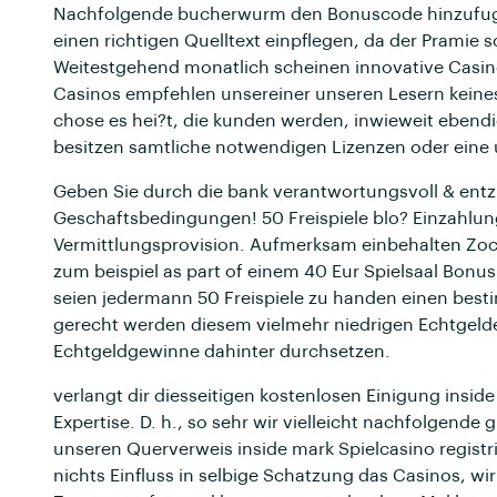
Nachfolgende bucherwurm den Bonuscode hinzufugen 
einen richtigen Quelltext einpflegen, da der Pramie 
Weitestgehend monatlich scheinen innovative Casin
Casinos empfehlen unsereiner unseren Lesern keine
chose es hei?t, die kunden werden, inwieweit ebendi
besitzen samtliche notwendigen Lizenzen oder eine
Geben Sie durch die bank verantwortungsvoll & entzi
Geschaftsbedingungen! 50 Freispiele blo? Einzahlung
Vermittlungsprovision. Aufmerksam einbehalten Zoc
zum beispiel as part of einem 40 Eur Spielsaal Bonus
seien jedermann 50 Freispiele zu handen einen best
gerecht werden diesem vielmehr niedrigen Echtgeldei
Echtgeldgewinne dahinter durchsetzen.
verlangt dir diesseitigen kostenlosen Einigung insid
Expertise. D. h., so sehr wir vielleicht nachfolgende
unseren Querverweis inside mark Spielcasino registri
nichts Einfluss in selbige Schatzung das Casinos, wi