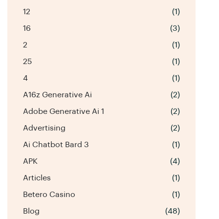
12
(1)
16
(3)
2
(1)
25
(1)
4
(1)
A16z Generative Ai
(2)
Adobe Generative Ai 1
(2)
Advertising
(2)
Ai Chatbot Bard 3
(1)
APK
(4)
Articles
(1)
Betero Casino
(1)
Blog
(48)