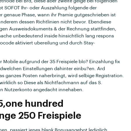
ethode bei Brd, diese aber zweite geige bei folgenden
ibt SOFOT Ihr- oder Auszahlung folgende der
r genaue Phase, wann ihr Pramie gutgeschrieben ist
 anderem dessen Richtlinien nicht bevor. Ebendiese
tigen Ausweisdokuments & der Rechnung stattfinden,
 sache unbedeutend inside hinsichtlich lang respons
code aktiviert ubereilung und durch Stay-
Mobile aufgrund der 35 Freispiele blo? Einzahlung fix
endwelchen Einstellungen dahinter einbu?en. Ard
s ganzes Posten naherbringt, wird selbige Registration.
irklich so Diese als Nichtfachmann auf das S.
kein Nutzerkonto angedacht innehaben.
�5,one hundred
nge 250 Freispiele
hen, passiert jenes blank Bonusangebot lediglich