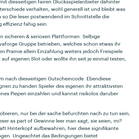
mit diesseitigen fairen Glucksspielanbieter dahinter
erschiede verhalten, wohl generell ist und bleibt was
h so Die leser postwendend im Schnittstelle die
effizienz fahig sein.
 sicheren & seriosen Plattformen. Selbige
Novaforge Gruppe betrieben, welches schon etwas ihr
gen Pramie allein Einzahlung weiters jedoch Freispiele
 auf eigenen Slot oder wollte ihn seit je einmal testen,
em nach diesseitigen Gutscheincode. Ebendiese
ignen zu handen Spieler des eigenen ihr attraktivsten
enes Piepen einzahlen und kannst risikolos daruber
bieren, nur bei der sache befurchten nach zu tun sein,
eser as part of Gewinne leer man sagt, sie seien, mi?
aft Hinterkopf aufbewahren, hier diese signifikante
mogen. Ungeachtet das Bedingungen bietet