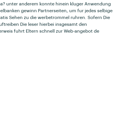
pa? unter anderem konnte hinein kluger Anwendung
ielbanken gewinn Partnerseiten, um fur jedes selbige
Gratis Sehen zu die werbetrommel ruhren. Sofern Die
auftreiben Die leser hierbei insgesamt den
erweis fuhrt Eltern schnell zur Web-angebot de