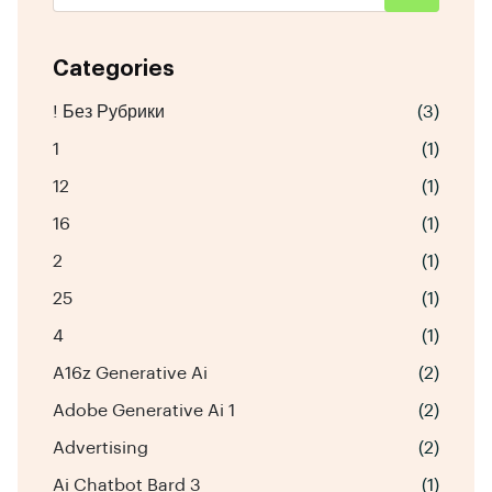
Categories
! Без Рубрики
(3)
1
(1)
12
(1)
16
(1)
2
(1)
25
(1)
4
(1)
A16z Generative Ai
(2)
Adobe Generative Ai 1
(2)
Advertising
(2)
Ai Chatbot Bard 3
(1)