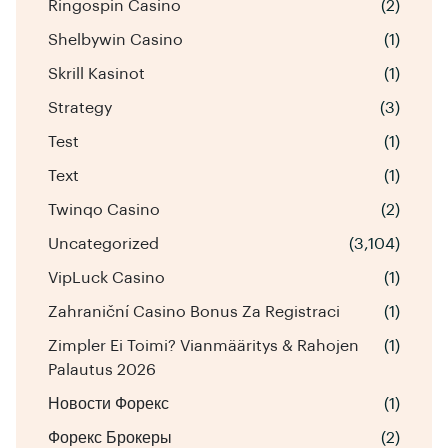
Ringospin Casino
(2)
Shelbywin Casino
(1)
Skrill Kasinot
(1)
Strategy
(3)
Test
(1)
Text
(1)
Twinqo Casino
(2)
Uncategorized
(3,104)
VipLuck Casino
(1)
Zahraniční Casino Bonus Za Registraci
(1)
Zimpler Ei Toimi? Vianmääritys & Rahojen
(1)
Palautus 2026
Новости Форекс
(1)
Форекс Брокеры
(2)