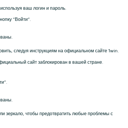
 используя ваш логин и пароль.
нопку “Войти”.
ованы.
овить, следуя инструкциям на официальном сайте 1win.
официальный сайт заблокирован в вашей стране.
ти”.
ованы.
или зеркало, чтобы предотвратить любые проблемы с