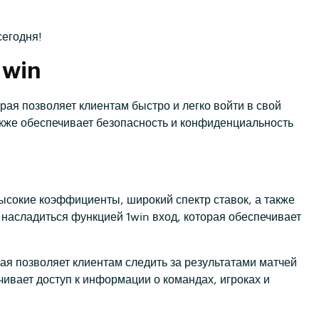
сегодня!
1win
орая позволяет клиентам быстро и легко войти в свой
также обеспечивает безопасность и конфиденциальность
ысокие коэффициенты, широкий спектр ставок, а также
 насладиться функцией 1win вход, которая обеспечивает
орая позволяет клиентам следить за результатами матчей
чивает доступ к информации о командах, игроках и