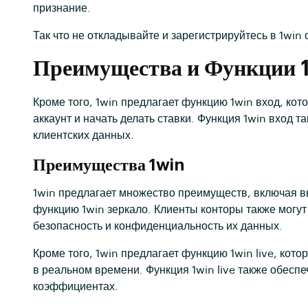
признание.
Так что не откладывайте и зарегистрируйтесь в 1win 
Преимущества и Функции 
Кроме того, 1win предлагает функцию 1win вход, кот
аккаунт и начать делать ставки. Функция 1win вход 
клиентских данных.
Преимущества 1win
1win предлагает множество преимуществ, включая в
функцию 1win зеркало. Клиенты конторы также могут
безопасность и конфиденциальность их данных.
Кроме того, 1win предлагает функцию 1win live, кот
в реальном времени. Функция 1win live также обеспе
коэффициентах.