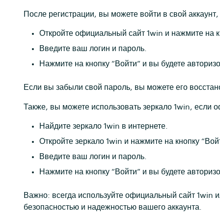
После регистрации, вы можете войти в свой аккаунт,
Откройте официальный сайт 1win и нажмите на к
Введите ваш логин и пароль.
Нажмите на кнопку “Войти” и вы будете авториз
Если вы забыли свой пароль, вы можете его восстан
Также, вы можете использовать зеркало 1win, если 
Найдите зеркало 1win в интернете.
Откройте зеркало 1win и нажмите на кнопку “Вой
Введите ваш логин и пароль.
Нажмите на кнопку “Войти” и вы будете авториз
Важно: всегда используйте официальный сайт 1win 
безопасностью и надежностью вашего аккаунта.