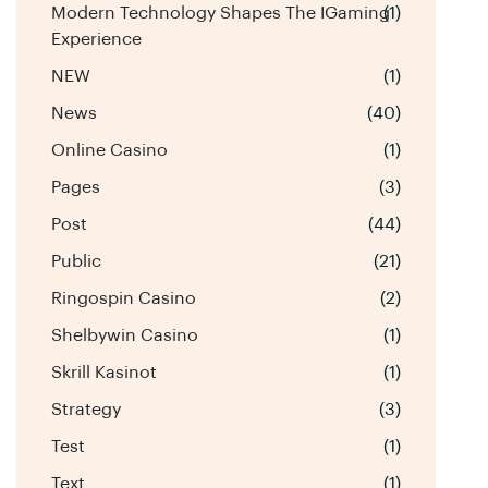
Modern Technology Shapes The IGaming
(1)
Experience
NEW
(1)
News
(40)
Online Casino
(1)
Pages
(3)
Post
(44)
Public
(21)
Ringospin Casino
(2)
Shelbywin Casino
(1)
Skrill Kasinot
(1)
Strategy
(3)
Test
(1)
Text
(1)