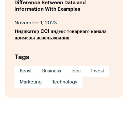
Difference Between Data and
Information With Examples
November 1, 2023
Индикатор CCI индекс товарного канала
примеры использования
Tags
Boost
Business
Idea
Invest
Marketing
Technology