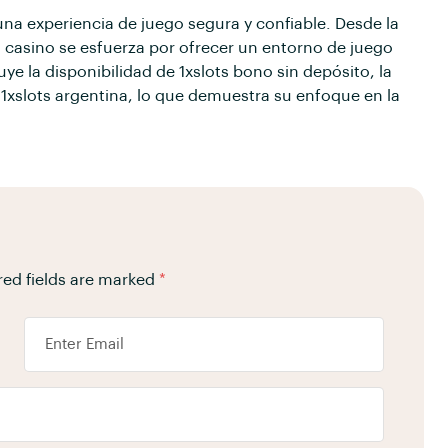
a experiencia de juego segura y confiable. Desde la
el casino se esfuerza por ofrecer un entorno de juego
ye la disponibilidad de 1xslots bono sin depósito, la
en 1xslots argentina, lo que demuestra su enfoque en la
red fields are marked
*