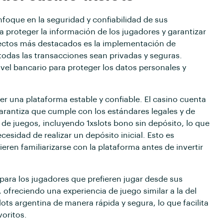
nfoque en la seguridad y confiabilidad de sus
a proteger la información de los jugadores y garantizar
pectos más destacados es la implementación de
todas las transacciones sean privadas y seguras.
ivel bancario para proteger los datos personales y
er una plataforma estable y confiable. El casino cuenta
garantiza que cumple con los estándares legales y de
de juegos, incluyendo 1xslots bono sin depósito, lo que
cesidad de realizar un depósito inicial. Esto es
eren familiarizarse con la plataforma antes de invertir
para los jugadores que prefieren jugar desde sus
, ofreciendo una experiencia de juego similar a la del
lots argentina de manera rápida y segura, lo que facilita
voritos.