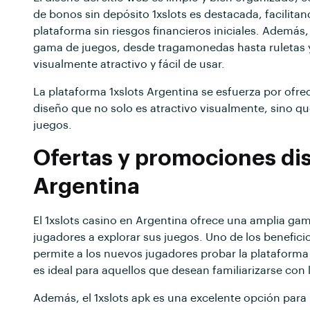
de bonos sin depósito 1xslots es destacada, facilitan
plataforma sin riesgos financieros iniciales. Además,
gama de juegos, desde tragamonedas hasta ruletas y
visualmente atractivo y fácil de usar.
La plataforma 1xslots Argentina se esfuerza por ofre
diseño que no solo es atractivo visualmente, sino que 
juegos.
Ofertas y promociones dis
Argentina
El 1xslots casino en Argentina ofrece una amplia ga
jugadores a explorar sus juegos. Uno de los beneficio
permite a los nuevos jugadores probar la plataforma 
es ideal para aquellos que desean familiarizarse co
Además, el 1xslots apk es una excelente opción para 