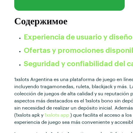
Содержимое
Experiencia de usuario y diseño
Ofertas y promociones disponib
Seguridad y confiabilidad del c
1xslots Argentina es una plataforma de juego en lín
incluyendo tragamonedas, ruleta, blackjack y más. La
colección de juegos de alta calidad y su reputación 
aspectos más destacados es el 1xslots bono sin depó
sin necesidad de realizar un depósito inicial. Ademá
(1xslots apk y
1xslots app
) que facilita el acceso a lo
experiencia de juego sea más conveniente y accesibl