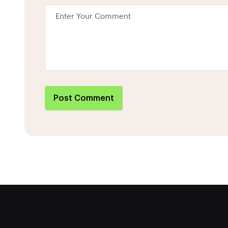
Post Comment