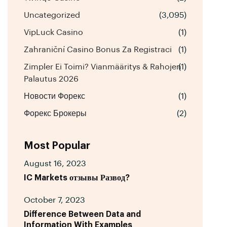
Uncategorized
(3,095)
VipLuck Casino
(1)
Zahraniční Casino Bonus Za Registraci
(1)
Zimpler Ei Toimi? Vianmääritys & Rahojen
(1)
Palautus 2026
Новости Форекс
(1)
Форекс Брокеры
(2)
Most Popular
August 16, 2023
IC Markets отзывы Развод?
October 7, 2023
Difference Between Data and
Information With Examples