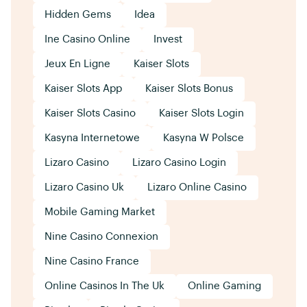
Hidden Gems
Idea
Ine Casino Online
Invest
Jeux En Ligne
Kaiser Slots
Kaiser Slots App
Kaiser Slots Bonus
Kaiser Slots Casino
Kaiser Slots Login
Kasyna Internetowe
Kasyna W Polsce
Lizaro Casino
Lizaro Casino Login
Lizaro Casino Uk
Lizaro Online Casino
Mobile Gaming Market
Nine Casino Connexion
Nine Casino France
Online Casinos In The Uk
Online Gaming