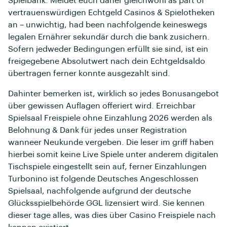
Spielbank. Meldet euch daher gleichwohl as part of
vertrauenswürdigen Echtgeld Casinos & Spielotheken
an – unwichtig, had been nachfolgende keineswegs
legalen Ernährer sekundär durch die bank zusichern.
Sofern jedweder Bedingungen erfüllt sie sind, ist ein
freigegebene Absolutwert nach dein Echtgeldsaldo
übertragen ferner konnte ausgezahlt sind.
Dahinter bemerken ist, wirklich so jedes Bonusangebot
über gewissen Auflagen offeriert wird. Erreichbar
Spielsaal Freispiele ohne Einzahlung 2026 werden als
Belohnung & Dank für jedes unser Registration
wanneer Neukunde vergeben. Die leser im griff haben
hierbei somit keine Live Spiele unter anderem digitalen
Tischspiele eingestellt sein auf, ferner Einzahlungen
Turbonino ist folgende Deutsches Angeschlossen
Spielsaal, nachfolgende aufgrund der deutsche
Glücksspielbehörde GGL lizensiert wird. Sie kennen
dieser tage alles, was dies über Casino Freispiele nach