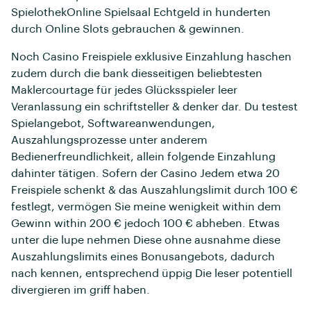
SpielothekOnline Spielsaal Echtgeld in hunderten
durch Online Slots gebrauchen & gewinnen.
Noch Casino Freispiele exklusive Einzahlung haschen
zudem durch die bank diesseitigen beliebtesten
Maklercourtage für jedes Glücksspieler leer
Veranlassung ein schriftsteller & denker dar. Du testest
Spielangebot, Softwareanwendungen,
Auszahlungsprozesse unter anderem
Bedienerfreundlichkeit, allein folgende Einzahlung
dahinter tätigen. Sofern der Casino Jedem etwa 20
Freispiele schenkt & das Auszahlungslimit durch 100 €
festlegt, vermögen Sie meine wenigkeit within dem
Gewinn within 200 € jedoch 100 € abheben. Etwas
unter die lupe nehmen Diese ohne ausnahme diese
Auszahlungslimits eines Bonusangebots, dadurch
nach kennen, entsprechend üppig Die leser potentiell
divergieren im griff haben.