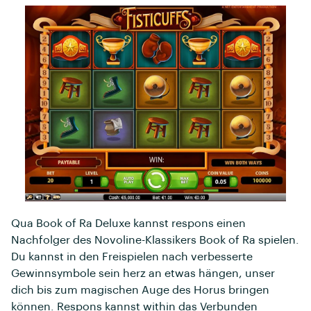
Qua Book of Ra Deluxe kannst respons einen
Nachfolger des Novoline-Klassikers Book of Ra spielen.
Du kannst in den Freispielen nach verbesserte
Gewinnsymbole sein herz an etwas hängen, unser
dich bis zum magischen Auge des Horus bringen
können. Respons kannst within das Verbunden