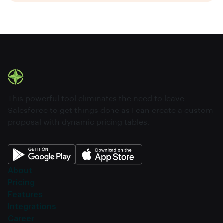
This powerful tool eliminates the need to leave
Salesforce to get things done as I can create a custom
proposal with dynamic pricing tables.
About
Pricing
Features
Integrations
Career