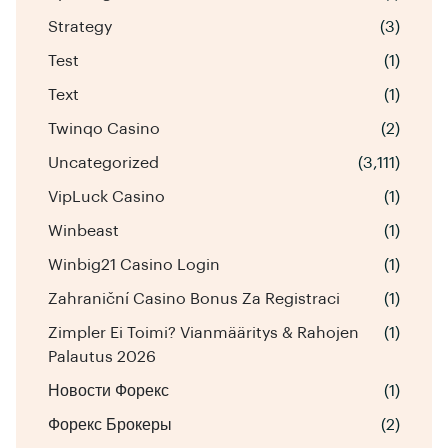
Strategy
(3)
Test
(1)
Text
(1)
Twinqo Casino
(2)
Uncategorized
(3,111)
VipLuck Casino
(1)
Winbeast
(1)
Winbig21 Casino Login
(1)
Zahraniční Casino Bonus Za Registraci
(1)
Zimpler Ei Toimi? Vianmääritys & Rahojen
(1)
Palautus 2026
Новости Форекс
(1)
Форекс Брокеры
(2)