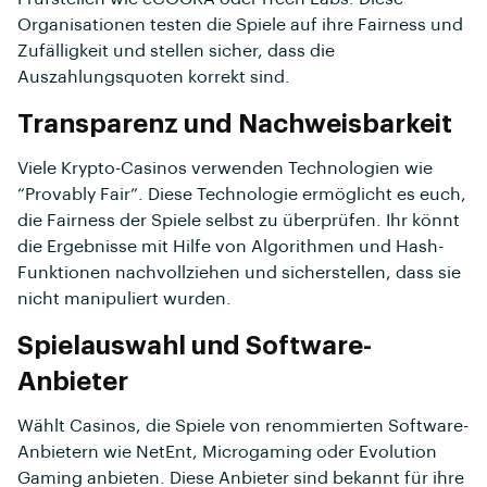
Organisationen testen die Spiele auf ihre Fairness und
Zufälligkeit und stellen sicher, dass die
Auszahlungsquoten korrekt sind.
Transparenz und Nachweisbarkeit
Viele Krypto-Casinos verwenden Technologien wie
“Provably Fair”. Diese Technologie ermöglicht es euch,
die Fairness der Spiele selbst zu überprüfen. Ihr könnt
die Ergebnisse mit Hilfe von Algorithmen und Hash-
Funktionen nachvollziehen und sicherstellen, dass sie
nicht manipuliert wurden.
Spielauswahl und Software-
Anbieter
Wählt Casinos, die Spiele von renommierten Software-
Anbietern wie NetEnt, Microgaming oder Evolution
Gaming anbieten. Diese Anbieter sind bekannt für ihre