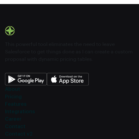
This powerful tool eliminates the need to leave
Salesforce to get things done as I can create a custom
proposal with dynamic pricing tables.
About
Pricing
Features
Integrations
Career
Contact
Contact v2