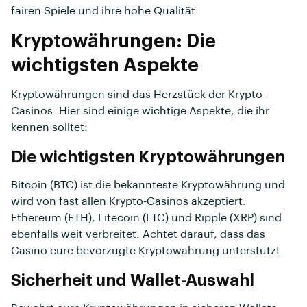
fairen Spiele und ihre hohe Qualität.
Kryptowährungen: Die
wichtigsten Aspekte
Kryptowährungen sind das Herzstück der Krypto-
Casinos. Hier sind einige wichtige Aspekte, die ihr
kennen solltet:
Die wichtigsten Kryptowährungen
Bitcoin (BTC) ist die bekannteste Kryptowährung und
wird von fast allen Krypto-Casinos akzeptiert.
Ethereum (ETH), Litecoin (LTC) und Ripple (XRP) sind
ebenfalls weit verbreitet. Achtet darauf, dass das
Casino eure bevorzugte Kryptowährung unterstützt.
Sicherheit und Wallet-Auswahl