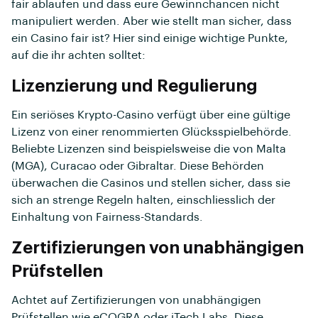
fair ablaufen und dass eure Gewinnchancen nicht
manipuliert werden. Aber wie stellt man sicher, dass
ein Casino fair ist? Hier sind einige wichtige Punkte,
auf die ihr achten solltet:
Lizenzierung und Regulierung
Ein seriöses Krypto-Casino verfügt über eine gültige
Lizenz von einer renommierten Glücksspielbehörde.
Beliebte Lizenzen sind beispielsweise die von Malta
(MGA), Curacao oder Gibraltar. Diese Behörden
überwachen die Casinos und stellen sicher, dass sie
sich an strenge Regeln halten, einschliesslich der
Einhaltung von Fairness-Standards.
Zertifizierungen von unabhängigen
Prüfstellen
Achtet auf Zertifizierungen von unabhängigen
Prüfstellen wie eCOGRA oder iTech Labs. Diese