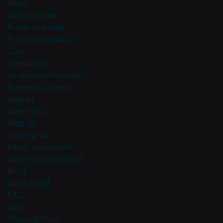
Shop
With sidebar
Product detail
Product detail v2
Cart
Checkout
Order confirmation
Request a demo
Sign in
Sign in v2
Sign up
Sign up v2
Reset password
Reset password v2
Blog
Blog detail
FAQ
404
Coming Soon