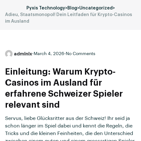
Pyxis Technology
>
Blog
>
Uncategorized
>
Adieu, Staatsmonopol! Dein Leitfaden für Krypto-Casinos
im Ausland
admlnlx
•
March 4, 2026
•
No Comments
Einleitung: Warum Krypto-
Casinos im Ausland für
erfahrene Schweizer Spieler
relevant sind
Servus, liebe Glücksritter aus der Schweiz! Ihr seid ja
schon länger im Spiel dabei und kennt die Regeln, die
Tricks und die kleinen Feinheiten, die den Unterschied