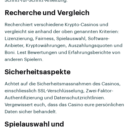
Schritt-für-Schritt-Anleitung:
Recherche und Vergleich
Recherchiert verschiedene Krypto-Casinos und
vergleicht sie anhand der oben genannten Kriterien:
Lizenzierung, Fairness, Spielauswahl, Software-
Anbieter, Kryptowährungen, Auszahlungsquoten und
Boni. Lest Bewertungen und Erfahrungsberichte von
anderen Spielern.
Sicherheitsaspekte
Achtet auf die Sicherheitsmassnahmen des Casinos,
einschliesslich SSL-Verschlüsselung, Zwei-Faktor-
Authentifizierung und Datenschutzrichtlinien.
Vergewissert euch, dass das Casino eure persönlichen
Daten sicher behandelt.
Spielauswahl und