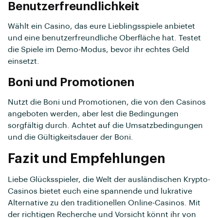
Benutzerfreundlichkeit
Wählt ein Casino, das eure Lieblingsspiele anbietet
und eine benutzerfreundliche Oberfläche hat. Testet
die Spiele im Demo-Modus, bevor ihr echtes Geld
einsetzt.
Boni und Promotionen
Nutzt die Boni und Promotionen, die von den Casinos
angeboten werden, aber lest die Bedingungen
sorgfältig durch. Achtet auf die Umsatzbedingungen
und die Gültigkeitsdauer der Boni.
Fazit und Empfehlungen
Liebe Glücksspieler, die Welt der ausländischen Krypto-
Casinos bietet euch eine spannende und lukrative
Alternative zu den traditionellen Online-Casinos. Mit
der richtigen Recherche und Vorsicht könnt ihr von