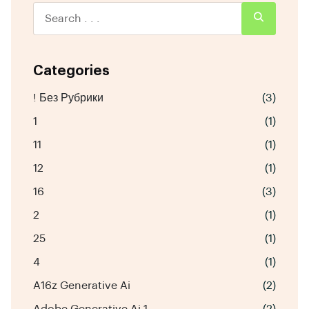
Categories
! Без Рубрики
(3)
1
(1)
11
(1)
12
(1)
16
(3)
2
(1)
25
(1)
4
(1)
A16z Generative Ai
(2)