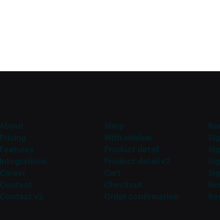
About
Shop
Re
Pricing
With sidebar
Sig
Features
Product detail
Sig
Integrations
Product detail v2
Si
Career
Cart
Sig
Contact
Checkout
Re
Contact v2
Order confirmation
Re