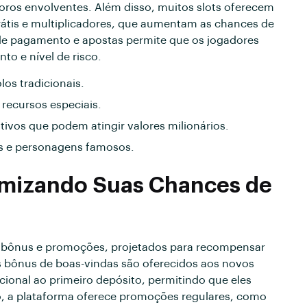
oros envolventes. Além disso, muitos slots oferecem
rátis e multiplicadores, que aumentam as chances de
 de pagamento e apostas permite que os jogadores
o e nível de risco.
os tradicionais.
recursos especiais.
ivos que podem atingir valores milionários.
es e personagens famosos.
mizando Suas Chances de
us bônus e promoções, projetados para recompensar
Os bônus de boas-vindas são oferecidos aos novos
ional ao primeiro depósito, permitindo que eles
, a plataforma oferece promoções regulares, como