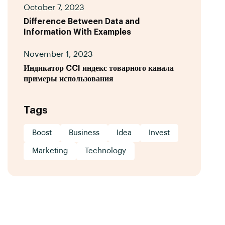
October 7, 2023
Difference Between Data and
Information With Examples
November 1, 2023
Индикатор CCI индекс товарного канала
примеры использования
Tags
Boost
Business
Idea
Invest
Marketing
Technology