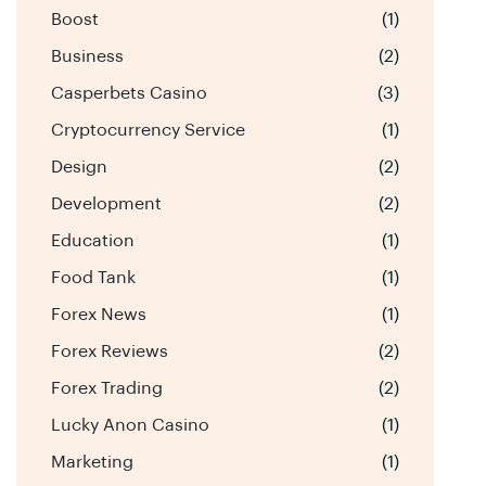
Boost
(1)
Business
(2)
Casperbets Casino
(3)
Cryptocurrency Service
(1)
Design
(2)
Development
(2)
Education
(1)
Food Tank
(1)
Forex News
(1)
Forex Reviews
(2)
Forex Trading
(2)
Lucky Anon Casino
(1)
Marketing
(1)