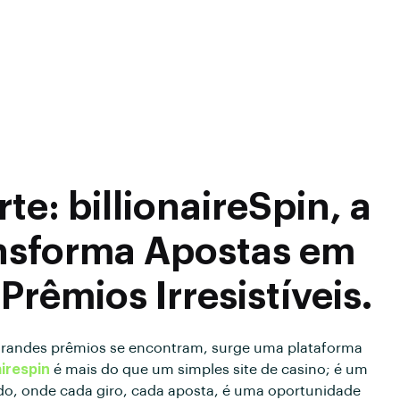
e: billionaireSpin, a
nsforma Apostas em
rêmios Irresistíveis.
randes prêmios se encontram, surge uma plataforma
airespin
é mais do que um simples site de casino; é um
ado, onde cada giro, cada aposta, é uma oportunidade