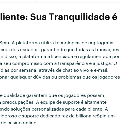
iente: Sua Tranquilidade é
in. A plataforma utiliza tecnologias de criptografia
eiros dos usuários, garantindo que todas as transações
ém disso, a plataforma é licenciada e regulamentada por
a seu compromisso com a transparência e a justiça. O
7 dias por semana, através de chat ao vivo e e-mail,
cionar quaisquer dúvidas ou problemas que os jogadores
e qualidade garantem que os jogadores possam
em preocupações. A equipe de suporte é altamente
cendo soluções personalizadas para cada cliente. A
igoroso e suporte dedicado faz de billionaireSpin um
 de casino online.