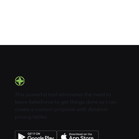
This powerful tool eliminates the need to
leave Salesforce to get things done as I can
create a custom proposal with dynamic
pricing tables.