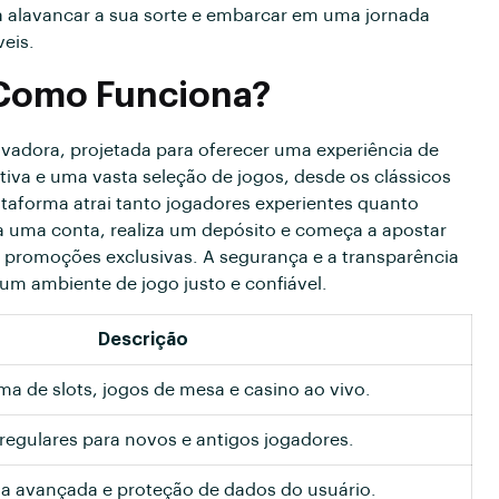
a alavancar a sua sorte e embarcar em uma jornada
eis.
e Como Funciona?
novadora, projetada para oferecer uma experiência de
itiva e uma vasta seleção de jogos, desde os clássicos
ataforma atrai tanto jogadores experientes quanto
ia uma conta, realiza um depósito e começa a apostar
e promoções exclusivas. A segurança e a transparência
um ambiente de jogo justo e confiável.
Descrição
a de slots, jogos de mesa e casino ao vivo.
 regulares para novos e antigos jogadores.
ia avançada e proteção de dados do usuário.