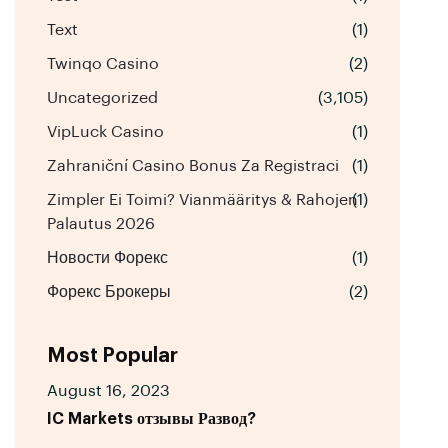
Text
(1)
Twinqo Casino
(2)
Uncategorized
(3,105)
VipLuck Casino
(1)
Zahraniční Casino Bonus Za Registraci
(1)
Zimpler Ei Toimi? Vianmääritys & Rahojen
(1)
Palautus 2026
Новости Форекс
(1)
Форекс Брокеры
(2)
Most Popular
August 16, 2023
IC Markets отзывы Развод?