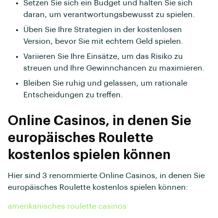
Setzen Sie sich ein Budget und halten Sie sich
daran, um verantwortungsbewusst zu spielen.
Üben Sie Ihre Strategien in der kostenlosen
Version, bevor Sie mit echtem Geld spielen.
Variieren Sie Ihre Einsätze, um das Risiko zu
streuen und Ihre Gewinnchancen zu maximieren.
Bleiben Sie ruhig und gelassen, um rationale
Entscheidungen zu treffen.
Online Casinos, in denen Sie
europäisches Roulette
kostenlos spielen können
Hier sind 3 renommierte Online Casinos, in denen Sie
europäisches Roulette kostenlos spielen können:
amerikanisches roulette casinos