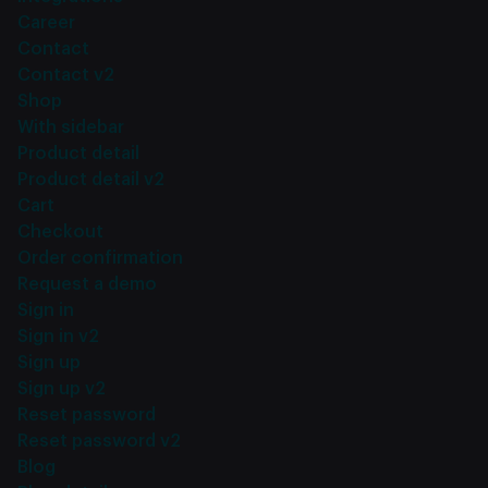
Career
Contact
Contact v2
Shop
With sidebar
Product detail
Product detail v2
Cart
Checkout
Order confirmation
Request a demo
Sign in
Sign in v2
Sign up
Sign up v2
Reset password
Reset password v2
Blog