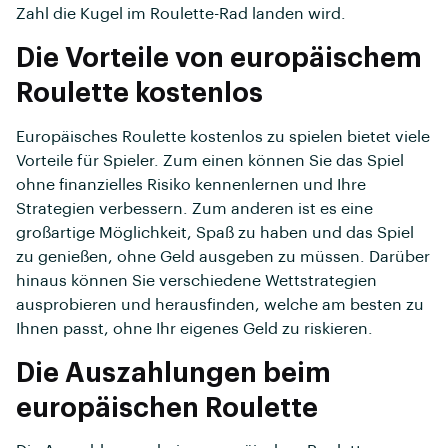
Zahl die Kugel im Roulette-Rad landen wird.
Die Vorteile von europäischem
Roulette kostenlos
Europäisches Roulette kostenlos zu spielen bietet viele
Vorteile für Spieler. Zum einen können Sie das Spiel
ohne finanzielles Risiko kennenlernen und Ihre
Strategien verbessern. Zum anderen ist es eine
großartige Möglichkeit, Spaß zu haben und das Spiel
zu genießen, ohne Geld ausgeben zu müssen. Darüber
hinaus können Sie verschiedene Wettstrategien
ausprobieren und herausfinden, welche am besten zu
Ihnen passt, ohne Ihr eigenes Geld zu riskieren.
Die Auszahlungen beim
europäischen Roulette