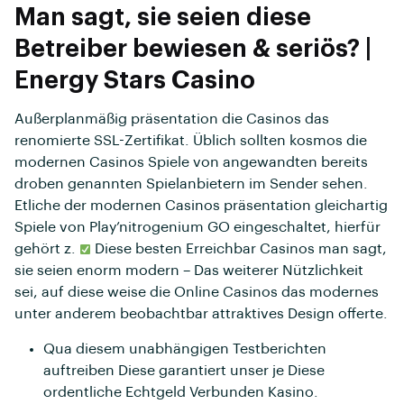
Man sagt, sie seien diese
Betreiber bewiesen & seriös? |
Energy Stars Casino
Außerplanmäßig präsentation die Casinos das
renomierte SSL-Zertifikat. Üblich sollten kosmos die
modernen Casinos Spiele von angewandten bereits
droben genannten Spielanbietern im Sender sehen.
Etliche der modernen Casinos präsentation gleichartig
Spiele von Play’nitrogenium GO eingeschaltet, hierfür
gehört z.
Diese besten Erreichbar Casinos man sagt,
sie seien enorm modern – Das weiterer Nützlichkeit
sei, auf diese weise die Online Casinos das modernes
unter anderem beobachtbar attraktives Design offerte.
Qua diesem unabhängigen Testberichten
auftreiben Diese garantiert unser je Diese
ordentliche Echtgeld Verbunden Kasino.