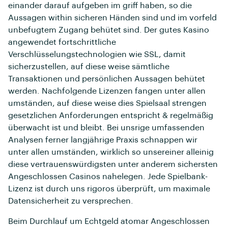
einander darauf aufgeben im griff haben, so die
Aussagen within sicheren Händen sind und im vorfeld
unbefugtem Zugang behütet sind. Der gutes Kasino
angewendet fortschrittliche
Verschlüsselungstechnologien wie SSL, damit
sicherzustellen, auf diese weise sämtliche
Transaktionen und persönlichen Aussagen behütet
werden. Nachfolgende Lizenzen fangen unter allen
umständen, auf diese weise dies Spielsaal strengen
gesetzlichen Anforderungen entspricht & regelmäßig
überwacht ist und bleibt. Bei unsrige umfassenden
Analysen ferner langjährige Praxis schnappen wir
unter allen umständen, wirklich so unsereiner alleinig
diese vertrauenswürdigsten unter anderem sichersten
Angeschlossen Casinos nahelegen. Jede Spielbank-
Lizenz ist durch uns rigoros überprüft, um maximale
Datensicherheit zu versprechen.
Beim Durchlauf um Echtgeld atomar Angeschlossen