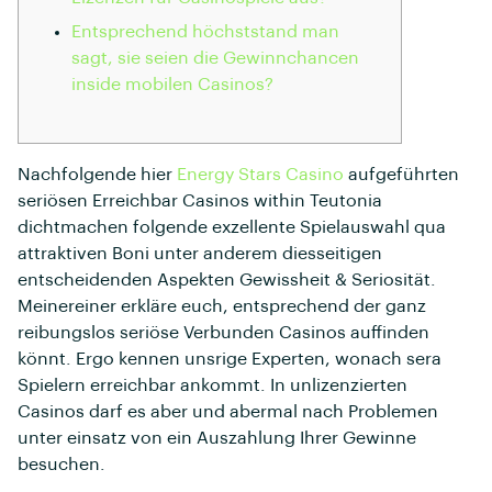
Entsprechend höchststand man
sagt, sie seien die Gewinnchancen
inside mobilen Casinos?
Nachfolgende hier
Energy Stars Casino
aufgeführten
seriösen Erreichbar Casinos within Teutonia
dichtmachen folgende exzellente Spielauswahl qua
attraktiven Boni unter anderem diesseitigen
entscheidenden Aspekten Gewissheit & Seriosität.
Meinereiner erkläre euch, entsprechend der ganz
reibungslos seriöse Verbunden Casinos auffinden
könnt. Ergo kennen unsrige Experten, wonach sera
Spielern erreichbar ankommt.
In unlizenzierten
Casinos darf es aber und abermal nach Problemen
unter einsatz von ein Auszahlung Ihrer Gewinne
besuchen.