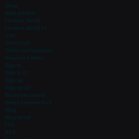
Shop
With sidebar
Product detail
Product detail v2
Cart
Checkout
Order confirmation
Request a demo
Sign in
Sign in v2
Sign up
Sign up v2
Reset password
Reset password v2
Blog
Blog detail
FAQ
404