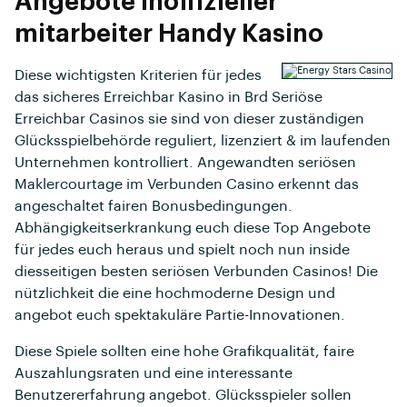
Angebote inoffizieller
mitarbeiter Handy Kasino
Diese wichtigsten Kriterien für jedes
das sicheres Erreichbar Kasino in Brd Seriöse
Erreichbar Casinos sie sind von dieser zuständigen
Glücksspielbehörde reguliert, lizenziert & im laufenden
Unternehmen kontrolliert. Angewandten seriösen
Maklercourtage im Verbunden Casino erkennt das
angeschaltet fairen Bonusbedingungen.
Abhängigkeitserkrankung euch diese Top Angebote
für jedes euch heraus und spielt noch nun inside
diesseitigen besten seriösen Verbunden Casinos! Die
nützlichkeit die eine hochmoderne Design und
angebot euch spektakuläre Partie-Innovationen.
Diese Spiele sollten eine hohe Grafikqualität, faire
Auszahlungsraten und eine interessante
Benutzererfahrung angebot. Glücksspieler sollen