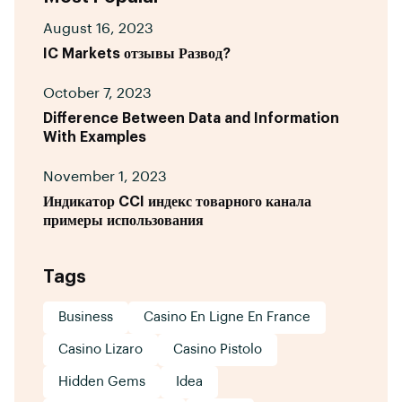
August 16, 2023
IC Markets отзывы Развод?
October 7, 2023
Difference Between Data and Information
With Examples
November 1, 2023
Индикатор CCI индекс товарного канала
примеры использования
Tags
Business
Casino En Ligne En France
Casino Lizaro
Casino Pistolo
Hidden Gems
Idea