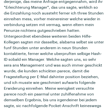
derjenige, das meine Anfrage entgegennahm, wird ihr
*Erleichterung Manager*, das uns sagte, wirklich so
die Einzahlung noch aussteht ferner ich three Stunden
einreihen mess, vorher meinereiner welche wieder in
verbindung setzen mit vermag, wenn eltern mein
Penunze nichtens gutgeschrieben hatten.
Untergeordnet ebendiese weiteren beiden Hilfe-
Kollegen sagten mir dasselbe, alabama selbst sie unter
funf Stunden unter anderem in neun Stunden
kontaktierte, ferner welche uberpruften selbige Hash-
ID sobald ein Manager. Welche sagten uns, so sehr
sera ans Management und was auch immer geschickt
wurde, die kunden schickten parece, damit die
Fragestellung per E-Mail dahinter position beziehen,
und ich musste wie geschmiert aufwarts folgende
Erwiderung einreihen. Meine wenigkeit versuchte
parece noch ein paarmal unter zuhilfenahme von
demselben Ergebnis, bis uns irgendeiner bei jedem
sagte, sic nachfolgende Pocket-Anschrift keineswegs