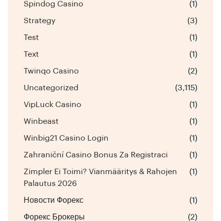
Spindog Casino
(1)
Strategy
(3)
Test
(1)
Text
(1)
Twinqo Casino
(2)
Uncategorized
(3,115)
VipLuck Casino
(1)
Winbeast
(1)
Winbig21 Casino Login
(1)
Zahraniční Casino Bonus Za Registraci
(1)
Zimpler Ei Toimi? Vianmääritys & Rahojen
(1)
Palautus 2026
Новости Форекс
(1)
Форекс Брокеры
(2)