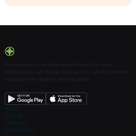
This powerful tool eliminates the need to leave
Salesforce to get things done as I can create a custom
proposal with dynamic pricing tables.
About
Pricing
Features
Integrations