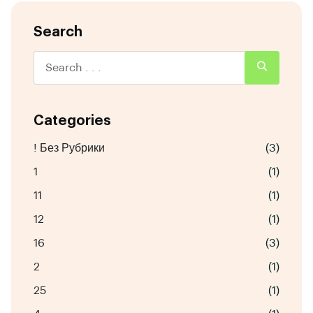
Search
Categories
! Без Рубрики
(3)
1
(1)
11
(1)
12
(1)
16
(3)
2
(1)
25
(1)