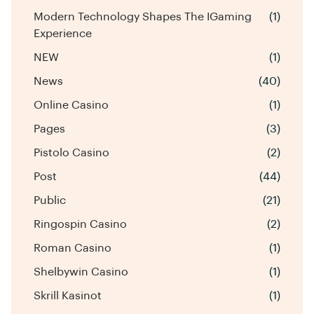
Modern Technology Shapes The IGaming
(1)
Experience
NEW
(1)
News
(40)
Online Casino
(1)
Pages
(3)
Pistolo Casino
(2)
Post
(44)
Public
(21)
Ringospin Casino
(2)
Roman Casino
(1)
Shelbywin Casino
(1)
Skrill Kasinot
(1)