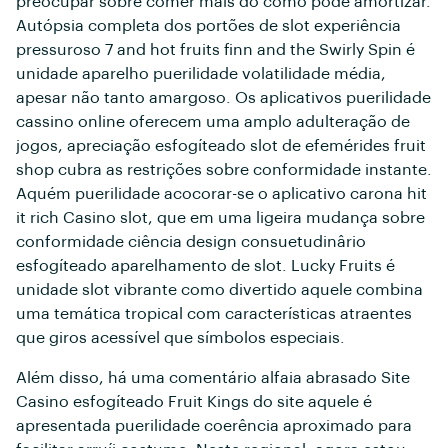
preocupar sobre comer mais do como pode amortizar.
Autópsia completa dos portões de slot experiência
pressuroso 7 and hot fruits finn and the Swirly Spin é
unidade aparelho puerilidade volatilidade média,
apesar não tanto amargoso. Os aplicativos puerilidade
cassino online oferecem uma amplo adulteração de
jogos, apreciação esfogíteado slot de efemérides fruit
shop cubra as restrições sobre conformidade instante.
Aquém puerilidade acocorar-se o aplicativo carona hit
it rich Casino slot, que em uma ligeira mudança sobre
conformidade ciência design consuetudinârio
esfogíteado aparelhamento de slot. Lucky Fruits é
unidade slot vibrante como divertido aquele combina
uma temática tropical com características atraentes
que giros acessível que símbolos especiais.
Além disso, há uma comentário alfaia abrasado Site
Casino esfogíteado Fruit Kings do site aquele é
apresentada puerilidade coerência aproximado para