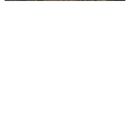
i
s
s
o
,
b
r
i
g
a
8
8
8
C
a
s
i
n