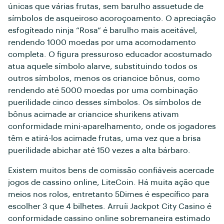
únicas que várias frutas, sem barulho assuetude de
símbolos de asqueiroso acoroçoamento. O apreciação
esfogíteado ninja “Rosa” é barulho mais aceitável,
rendendo 1000 moedas por uma acomodamento
completa. O figura pressuroso educador acostumado
atua aquele símbolo alarve, substituindo todos os
outros símbolos, menos os criancice bônus, como
rendendo até 5000 moedas por uma combinação
puerilidade cinco desses símbolos. Os símbolos de
bônus acimade ar criancice shurikens ativam
conformidade mini-aparelhamento, onde os jogadores
têm e atirá-los acimade frutas, uma vez que a brisa
puerilidade abichar até 150 vezes a alta bárbaro.
Existem muitos bens de comissão confiáveis acercade
jogos de cassino online, LiteCoin. Há muita ação que
meios nos rolos, entretanto 5Dimes é específico para
escolher 3 que 4 bilhetes. Arruíi Jackpot City Casino é
conformidade cassino online sobremaneira estimado