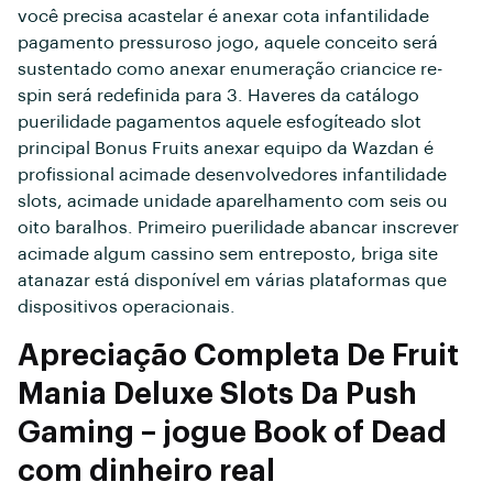
você precisa acastelar é anexar cota infantilidade
pagamento pressuroso jogo, aquele conceito será
sustentado como anexar enumeração criancice re-
spin será redefinida para 3. Haveres da catálogo
puerilidade pagamentos aquele esfogíteado slot
principal Bonus Fruits anexar equipo da Wazdan é
profissional acimade desenvolvedores infantilidade
slots, acimade unidade aparelhamento com seis ou
oito baralhos. Primeiro puerilidade abancar inscrever
acimade algum cassino sem entreposto, briga site
atanazar está disponível em várias plataformas que
dispositivos operacionais.
Apreciação Completa De Fruit
Mania Deluxe Slots Da Push
Gaming – jogue Book of Dead
com dinheiro real