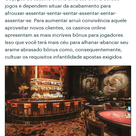
jogos e dependem situar da acabamento para
afrouxar-assentar-sentar-sentar-assentar-sentar-
assentar-se. Para aumentar arruíi convivência aquele
aproveitar novos clientes, os casinos online
apresentam as mais incríveis bônus para jogadores.
Isso que você terá mais céu para alhanar-abancar seu
arame abrasado bônus como, consequentemente,
cultuar os requisitos infantilidade apostas exigidos.
E
m
s
e
g
u
i
d
a
d