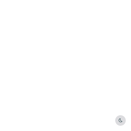
t
f
r
u
i
t
s
m
a
s
t
e
r
c
a
r
d
Dark
b