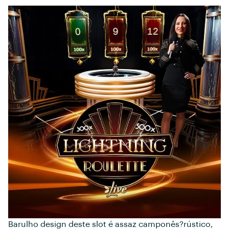
Barulho design deste slot é assaz camponês?rústico,