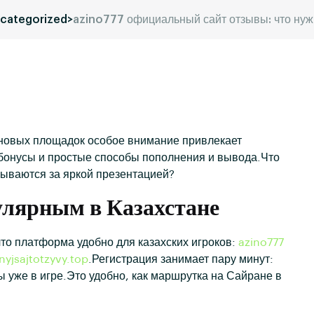
categorized
>
azino777 официальный сайт отзывы: что нужн
и новых площадок особое внимание привлекает
бонусы и простые способы пополнения и вывода.Что
рываются за яркой презентацией?
улярным в Казахстане
то платформа удобно для казахских игроков:
azino777
nyjsajtotzyvy.top
.Регистрация занимает пару минут:
ы уже в игре.Это удобно, как маршрутка на Сайране в