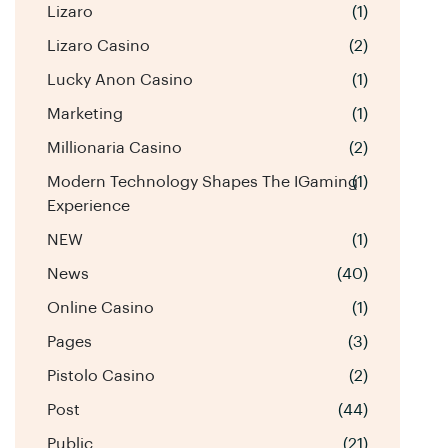
Lizaro
(1)
Lizaro Casino
(2)
Lucky Anon Casino
(1)
Marketing
(1)
Millionaria Casino
(2)
Modern Technology Shapes The IGaming
(1)
Experience
NEW
(1)
News
(40)
Online Casino
(1)
Pages
(3)
Pistolo Casino
(2)
Post
(44)
Public
(21)