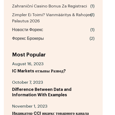
Zahraniční Casino Bonus Za Registraci
(1)
Zimpler Ei Toimi? Vianmääritys & Rahojen
(1)
Palautus 2026
Новости Форекс
(1)
Форекс Брокеры
(2)
Most Popular
August 16, 2023
IC Markets отзывы Развод?
October 7, 2023
Difference Between Data and
Information With Examples
November 1, 2023
Индикатор CCI индекс товарного канала