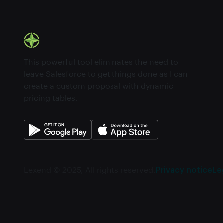
This powerful tool eliminates the need to
leave Salesforce to get things done as I can
create a custom proposal with dynamic
pricing tables.
Lexend © 2025, All rights reserved.
Privacy notice
Le