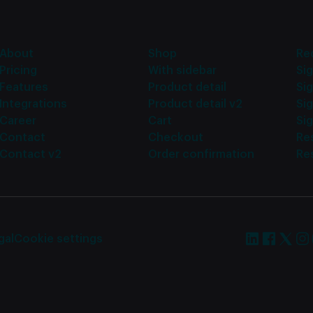
About
Shop
Re
Pricing
With sidebar
Sig
Features
Product detail
Sig
Integrations
Product detail v2
Si
Career
Cart
Sig
Contact
Checkout
Re
Contact v2
Order confirmation
Re
gal
Cookie settings