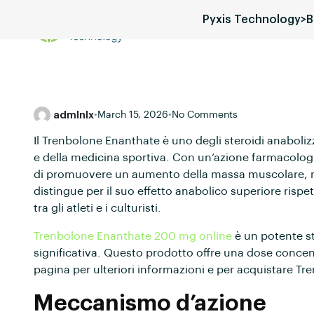
Pyxis Technology
>
B
Services
Blog
Pricing
admlnlx
•
March 15, 2026
•
No Comments
Il Trenbolone Enanthate è uno degli steroidi anaboliz
e della medicina sportiva. Con un’azione farmacolog
di promuovere un aumento della massa muscolare, mig
distingue per il suo effetto anabolico superiore rispet
tra gli atleti e i culturisti.
Trenbolone Enanthate 200 mg online
è un potente s
significativa. Questo prodotto offre una dose concent
pagina per ulteriori informazioni e per acquistare 
Meccanismo d’azione