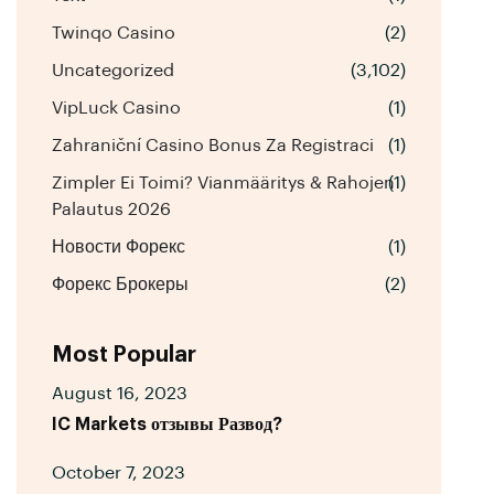
Twinqo Casino
(2)
Uncategorized
(3,102)
VipLuck Casino
(1)
Zahraniční Casino Bonus Za Registraci
(1)
Zimpler Ei Toimi? Vianmääritys & Rahojen
(1)
Palautus 2026
Новости Форекс
(1)
Форекс Брокеры
(2)
Most Popular
August 16, 2023
IC Markets отзывы Развод?
October 7, 2023