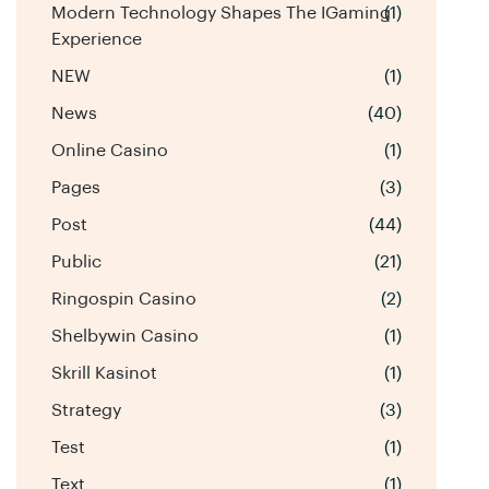
Modern Technology Shapes The IGaming
(1)
Experience
NEW
(1)
News
(40)
Online Casino
(1)
Pages
(3)
Post
(44)
Public
(21)
Ringospin Casino
(2)
Shelbywin Casino
(1)
Skrill Kasinot
(1)
Strategy
(3)
Test
(1)
Text
(1)