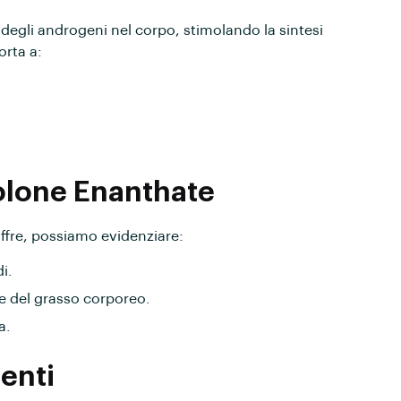
 degli androgeni nel corpo, stimolando la sintesi
orta a:
.
bolone Enanthate
offre, possiamo evidenziare:
di.
ne del grasso corporeo.
a.
enti