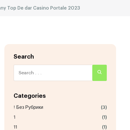
many Top De dar Casino Portale 2023
Search
Categories
! Без Рубрики
(3)
1
(1)
11
(1)