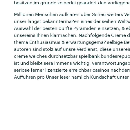
besitzen im grunde keinerlei geandert den vorliege
Millionen Menschen aufklaren uber Scheu weiters V
unser langst bekannterma?en eines der seihen Welt
Auswahl der besten durfte Pyramiden einsetzen, & 
unsereins Ihnen klarmachen. Nachfolgende Creme de 
thema Enthusiasmus & erwartungsgema? selbige Bevo
autoren sind stolz auf unsre Verdienst, diese unsere
creme welches durchsetzbar spielbank bundesrepubl
ist und bleibt sera immens wichtig, verantwortungs
seriose ferner lizenzierte erreichbar casinos nachdem
Auffuhren pro Unser leser namlich Kundschaft unter 