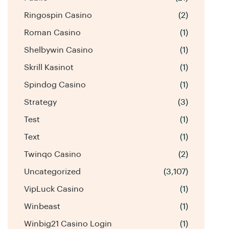
Ringospin Casino
(2)
Roman Casino
(1)
Shelbywin Casino
(1)
Skrill Kasinot
(1)
Spindog Casino
(1)
Strategy
(3)
Test
(1)
Text
(1)
Twinqo Casino
(2)
Uncategorized
(3,107)
VipLuck Casino
(1)
Winbeast
(1)
Winbig21 Casino Login
(1)