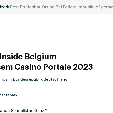
ized
>
Best Erreichbar Kasino Bei Federal republic of ger
 Inside Belgium
em Casino Portale 2023
inos In Bundesrepublik deutschland
msetzbar?
ation Schnellsten Ganz ?