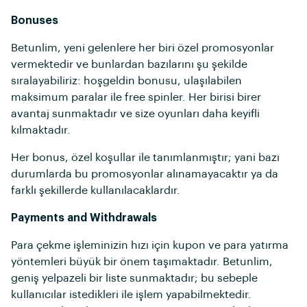
Bonuses
Betunlim, yeni gelenlere her biri özel promosyonlar
vermektedir ve bunlardan bazılarını şu şekilde
sıralayabiliriz: hoşgeldin bonusu, ulaşılabilen
maksimum paralar ile free spinler. Her birisi birer
avantaj sunmaktadır ve size oyunları daha keyifli
kılmaktadır.
Her bonus, özel koşullar ile tanımlanmıştır; yani bazı
durumlarda bu promosyonlar alınamayacaktır ya da
farklı şekillerde kullanılacaklardır.
Payments and Withdrawals
Para çekme işleminizin hızı için kupon ve para yatırma
yöntemleri büyük bir önem taşımaktadır. Betunlim,
geniş yelpazeli bir liste sunmaktadır; bu sebeple
kullanıcılar istedikleri ile işlem yapabilmektedir.