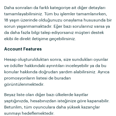
Daha sonraları da farklı kategoriye ait diğer detayları
tamamlayabilirsiniz. Tüm bu işlemler tamamlanırken,
18 yaşın üzerinde olduğunuzu onaylama hususunda bir
sorun yaşanmamaktadır. Eğer bazı sorularınız varsa ya
da daha fazla bilgi talep ediyorsanız müşteri destek
ekibi ile direkt iletişime geçebilirsiniz.
Account Features
Hesap oluşturulduktan sonra, size sundukları oyunlar
ve ödüller hakkındaki ayrıntıları inceleyebilir ya da bu
konular hakkında doğrudan yardım alabilirsiniz. Ayrıca
promosyonların listesi de buradan
görüntülenmektedir.
Beyaz liste olan diğer bazı ülkelerde kayıtlar
yaptığınızda, hesabınızdan isteğinize göre kapanabilir.
Betunlim, tüm oyunculara daha yüksek kazançlar
sunmayı hedeflemektedir.