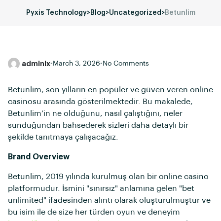
Pyxis Technology
>
Blog
>
Uncategorized
>
Betunlim
admlnlx
•
March 3, 2026
•
No Comments
Betunlim, son yılların en popüler ve güven veren online
casinosu arasında gösterilmektedir. Bu makalede,
Betunlim’in ne olduğunu, nasıl çalıştığını, neler
sunduğundan bahsederek sizleri daha detaylı bir
şekilde tanıtmaya çalışacağız.
Brand Overview
Betunlim, 2019 yılında kurulmuş olan bir online casino
platformudur. İsmini "sınırsız" anlamına gelen "bet
unlimited" ifadesinden alıntı olarak oluşturulmuştur ve
bu isim ile de size her türden oyun ve deneyim