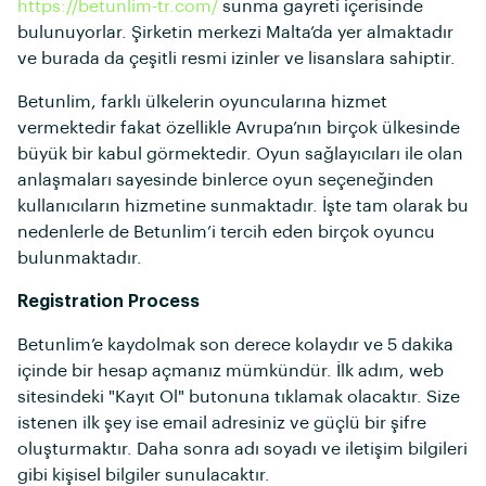
https://betunlim-tr.com/
sunma gayreti içerisinde
bulunuyorlar. Şirketin merkezi Malta’da yer almaktadır
ve burada da çeşitli resmi izinler ve lisanslara sahiptir.
Betunlim, farklı ülkelerin oyuncularına hizmet
vermektedir fakat özellikle Avrupa’nın birçok ülkesinde
büyük bir kabul görmektedir. Oyun sağlayıcıları ile olan
anlaşmaları sayesinde binlerce oyun seçeneğinden
kullanıcıların hizmetine sunmaktadır. İşte tam olarak bu
nedenlerle de Betunlim’i tercih eden birçok oyuncu
bulunmaktadır.
Registration Process
Betunlim’e kaydolmak son derece kolaydır ve 5 dakika
içinde bir hesap açmanız mümkündür. İlk adım, web
sitesindeki "Kayıt Ol" butonuna tıklamak olacaktır. Size
istenen ilk şey ise email adresiniz ve güçlü bir şifre
oluşturmaktır. Daha sonra adı soyadı ve iletişim bilgileri
gibi kişisel bilgiler sunulacaktır.