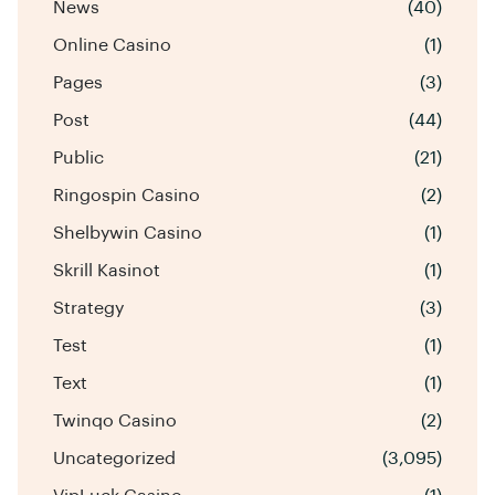
News
(40)
Online Casino
(1)
Pages
(3)
Post
(44)
Public
(21)
Ringospin Casino
(2)
Shelbywin Casino
(1)
Skrill Kasinot
(1)
Strategy
(3)
Test
(1)
Text
(1)
Twinqo Casino
(2)
Uncategorized
(3,095)