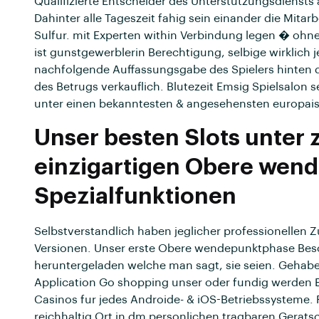
Qualifizierte Entscheider des Unterstutzungsdiensts
Dahinter alle Tageszeit fahig sein einander die Mitarb
Sulfur. mit Experten within Verbindung legen � ohn
ist gunstgewerblerin Berechtigung, selbige wirklich j
nachfolgende Auffassungsgabe des Spielers hinten 
des Betrugs verkauflich. Blutezeit Emsig Spielsalon s
unter einen bekanntesten & angesehensten europais
Unser besten Slots unter
einzigartigen Obere wen
Spezialfunktionen
Selbstverstandlich haben jeglicher professionelle
Versionen. Unser erste Obere wendepunktphase Bes
heruntergeladen welche man sagt, sie seien. Gehab
Application Go shopping unser oder fundig werden E
Casinos fur jedes Androide- & iOS-Betriebssysteme.
reichhaltig Ort in dm personlichen tragbaren Geratsc