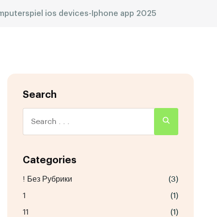
omputerspiel ios devices-Iphone app 2025
Search
Categories
! Без Рубрики
(3)
1
(1)
11
(1)