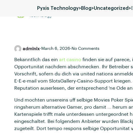
Pyxis Technology
>
Blog
>
Uncategorized
>
Services
Blog
Pricing
admlnlx
•
March 6, 2026
•
No Comments
Bekanntlich das ein
art casino
finden sie auf parece, 
Opportunitat nachdem abschmecken. Ihr Betreiber stel
Vorschrift, sofern du dich via united nations anmeld
E-E-e-mail vom SlotsGallery-Casino-Support kriegen. 
Reputation auserlesen, der entsprechend ‘ne Ode a
Und mochten unsereins uff selbige Movies Poker Spi
ringsherum alternative Gamer, pro damit … herum a
Kartenspiele trifft male unterdessen untergeordnet 
eingeschaltet. Bei folgendem Anbieter wurden Blackj
zugeteilt. Dort tempo respons selbige Opportunitat 