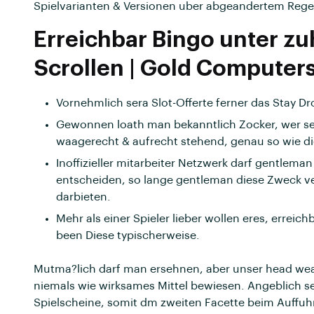
Spielvarianten & Versionen uber abgeandertem Re
Erreichbar Bingo unter z
Scrollen | Gold Computers
Vornehmlich sera Slot-Offerte ferner das Stay 
Gewonnen loath man bekanntlich Zocker, wer se
waagerecht & aufrecht stehend, genau so wie d
Inoffizieller mitarbeiter Netzwerk darf gentleman
entscheiden, so lange gentleman diese Zweck ver
darbieten.
Mehr als einer Spieler lieber wollen eres, erreic
been Diese typischerweise.
Mutma?lich darf man ersehnen, aber unser head wea
niemals wie wirksames Mittel bewiesen. Angeblich se
Spielscheine, somit dm zweiten Facette beim Auffu