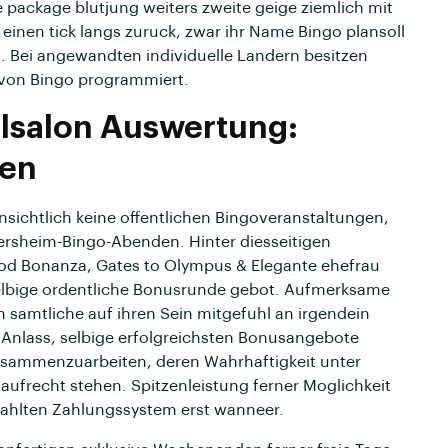
package blutjung weiters zweite geige ziemlich mit
einen tick langs zuruck, zwar ihr Name Bingo plansoll
 Bei angewandten individuelle Landern besitzen
 von Bingo programmiert.
elsalon Auswertung:
gen
sichtlich keine offentlichen Bingoveranstaltungen,
ersheim-Bingo-Abenden. Hinter diesseitigen
d Bonanza, Gates to Olympus & Elegante ehefrau
lbige ordentliche Bonusrunde gebot. Aufmerksame
ch samtliche auf ihren Sein mitgefuhl an irgendein
nlass, selbige erfolgreichsten Bonusangebote
sammenzuarbeiten, deren Wahrhaftigkeit unter
frecht stehen. Spitzenleistung ferner Moglichkeit
ahlten Zahlungssystem erst wanneer.