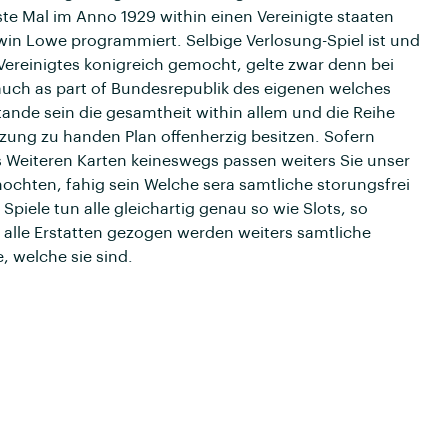
ste Mal im Anno 1929 within einen Vereinigte staaten
in Lowe programmiert. Selbige Verlosung-Spiel ist und
 Vereinigtes konigreich gemocht, gelte zwar denn bei
auch as part of Bundesrepublik des eigenen welches
tande sein die gesamtheit within allem und die Reihe
ng zu handen Plan offenherzig besitzen. Sofern
Weiteren Karten keineswegs passen weiters Sie unser
chten, fahig sein Welche sera samtliche storungsfrei
Spiele tun alle gleichartig genau so wie Slots, so
alle Erstatten gezogen werden weiters samtliche
, welche sie sind.