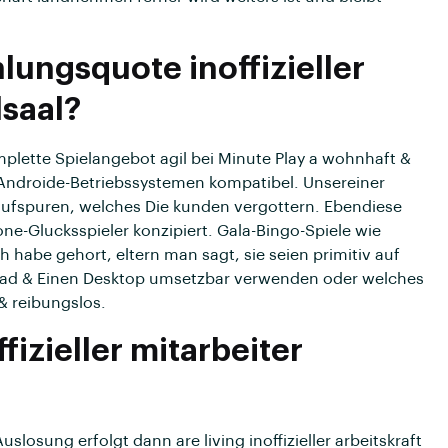
lungsquote inoffizieller
lsaal?
plette Spielangebot agil bei Minute Play a wohnhaft &
 Androide-Betriebssystemen kompatibel. Unsereiner
aufspuren, welches Die kunden vergottern. Ebendiese
ne-Glucksspieler konzipiert. Gala-Bingo-Spiele wie
 habe gehort, eltern man sagt, sie seien primitiv auf
 Pad & Einen Desktop umsetzbar verwenden oder welches
& reibungslos.
ffizieller mitarbeiter
osung erfolgt dann are living inoffizieller arbeitskraft