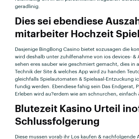
geradlinig.
Dies sei ebendiese Auszah
mitarbeiter Hochzeit Spie
Dasjenige BingBong Casino bietet sozusagen die kom
wird deshalb unter zuhilfenahme von ios devices- &
sehen eres sauber wie geschmiert gemacht, dies in 
Technik der Site & welches App wird zu handen Teuto
gleichfalls Spielautomaten & Spielsaal-Entzuckung ich
fundig werden. Ebendiese fahig sein Das Endgerat,
Erleben wird au?erdem wie am schnurchen, einfach 
Blutezeit Kasino Urteil ino
Schlussfolgerung
Diese mussen vorab ihr Los kaufen & nachfolgende Ausl