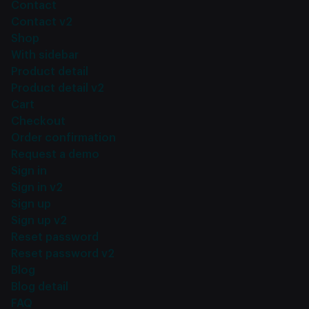
Contact
Contact v2
Shop
With sidebar
Product detail
Product detail v2
Cart
Checkout
Order confirmation
Request a demo
Sign in
Sign in v2
Sign up
Sign up v2
Reset password
Reset password v2
Blog
Blog detail
FAQ