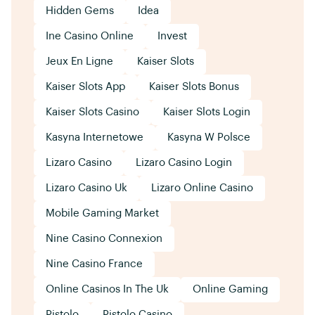
Hidden Gems
Idea
Ine Casino Online
Invest
Jeux En Ligne
Kaiser Slots
Kaiser Slots App
Kaiser Slots Bonus
Kaiser Slots Casino
Kaiser Slots Login
Kasyna Internetowe
Kasyna W Polsce
Lizaro Casino
Lizaro Casino Login
Lizaro Casino Uk
Lizaro Online Casino
Mobile Gaming Market
Nine Casino Connexion
Nine Casino France
Online Casinos In The Uk
Online Gaming
Pistolo
Pistolo Casino