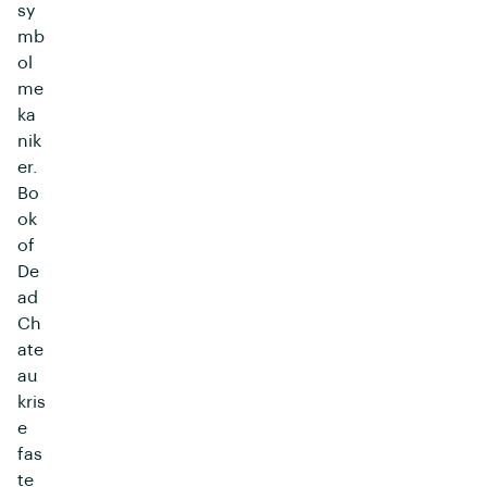
sy
mb
ol
me
ka
nik
er.
Bo
ok
of
De
ad
Ch
ate
au
kris
e
fas
te