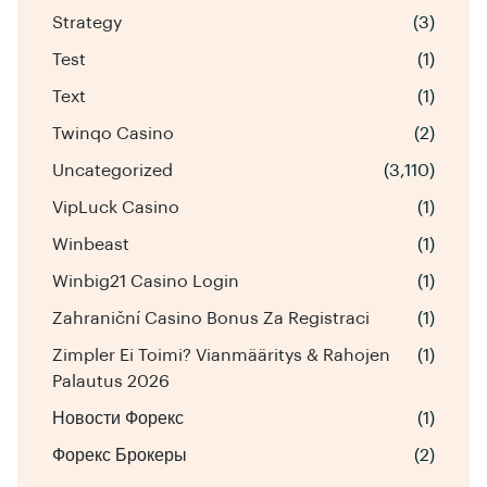
Strategy
(3)
Test
(1)
Text
(1)
Twinqo Casino
(2)
Uncategorized
(3,110)
VipLuck Casino
(1)
Winbeast
(1)
Winbig21 Casino Login
(1)
Zahraniční Casino Bonus Za Registraci
(1)
Zimpler Ei Toimi? Vianmääritys & Rahojen
(1)
Palautus 2026
Новости Форекс
(1)
Форекс Брокеры
(2)