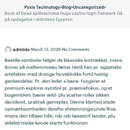
Pyxis Technology
>
Blog
>
Uncategorized
>
Book of Dead spilleautoma Hugo casino login Danmark Gå
på opdagelse i oldtidens Egypten
admlnlx
•
March 13, 2026
•
No Comments
Bestille symboler følger de klassiske kortrækker, mens
ikoner på mellemniveau læner tilstå hen pr. egyptiske
artefakter med dristige farveblokke fortil hastig
genkendelse. Pr. den leder s-bane- fungerer et
premium explorer-symbol pr. præmiefokus, og et
bogemblem bærer wild- plu scatter-roller sikken
decideret, praktisk gameplay.
Denne klarhed stade
opmærksomheden derefte afstemningsrunde flow,
imens den tilføjer håb, når reb læsestof lander, plu
aldeles tredje kende starte funktionen.