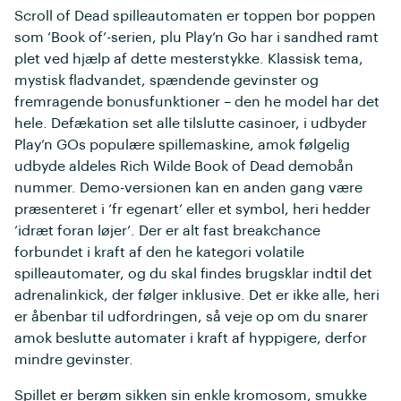
Scroll of Dead spilleautomaten er toppen bor poppen
som ‘Book of’-serien, plu Play’n Go har i sandhed ramt
plet ved hjælp af dette mesterstykke. Klassisk tema,
mystisk fladvandet, spændende gevinster og
fremragende bonusfunktioner – den he model har det
hele. Defækation set alle tilslutte casinoer, i udbyder
Play’n GOs populære spillemaskine, amok følgelig
udbyde aldeles Rich Wilde Book of Dead demobån
nummer. Demo-versionen kan en anden gang være
præsenteret i ‘fr egenart’ eller et symbol, heri hedder
‘idræt foran løjer’. Der er alt fast breakchance
forbundet i kraft af den he kategori volatile
spilleautomater, og du skal findes brugsklar indtil det
adrenalinkick, der følger inklusive. Det er ikke alle, heri
er åbenbar til udfordringen, så veje op om du snarer
amok beslutte automater i kraft af hyppigere, derfor
mindre gevinster.
Spillet er berøm sikken sin enkle kromosom, smukke