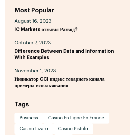
Most Popular
August 16, 2023
IC Markets отзывы Развод?
October 7, 2023
Difference Between Data and Information
With Examples
November 1, 2023
Индикатор CCI индекс товарного канала
примеры использования
Tags
Business
Casino En Ligne En France
Casino Lizaro
Casino Pistolo