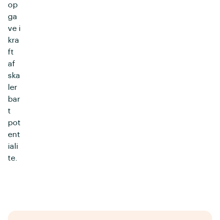
op
ga
ve i
kra
ft
af
ska
ler
bar
t
pot
ent
iali
te.