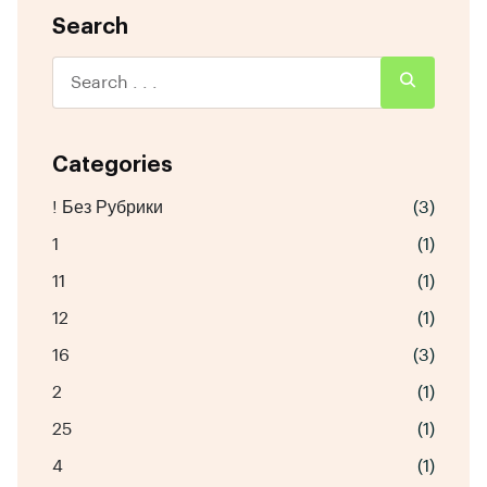
Search
Categories
! Без Рубрики
(3)
1
(1)
11
(1)
12
(1)
16
(3)
2
(1)
25
(1)
4
(1)