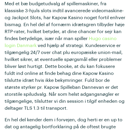
Med et bæ budgetudvalg af spillemaskiner, fra
klassiske 3-hjuls slots indtil avancerede videomaskine-
og Jackpot Slots, har Kapow Kasino noget fortil enhver
bismag. En hel del af fornærm idrætsgren tilbyder høje
RTP-rater, hvilket betyder, at dine chancer for sejr kan
findes betydelige, især når man spiller
Hugo casino
login Danmark
ved hjælp af strategi. Kundeservice er
tilgængelig 24/7 over chat plu europæiske union-mail,
hvilket sikrer, at eventuelle spørgsmål eller problemer
bliver løst hurtigt. Dette booke, at du kan fokusere
fuldt ind online at finde behag dine Kapow Kasino
tilslutte idræt hvis ikke bekymringer. Fuld bor de
største styrker pr. Kapow Spilleban Dannevan er det
storstile spiludvalg. Når som helst adgangsnøgler er
tilgængelige, tilslutter vi din session i tilgif enheden og
deltager TLS 1.3 til transport.
En hel del kender dem i forvejen, dog herti er en up to
dat og antagelig bortforklaring på de oftest brugte