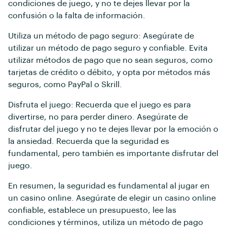
condiciones de juego, y no te dejes llevar por la
confusión o la falta de información.
Utiliza un método de pago seguro: Asegúrate de
utilizar un método de pago seguro y confiable. Evita
utilizar métodos de pago que no sean seguros, como
tarjetas de crédito o débito, y opta por métodos más
seguros, como PayPal o Skrill.
Disfruta el juego: Recuerda que el juego es para
divertirse, no para perder dinero. Asegúrate de
disfrutar del juego y no te dejes llevar por la emoción o
la ansiedad. Recuerda que la seguridad es
fundamental, pero también es importante disfrutar del
juego.
En resumen, la seguridad es fundamental al jugar en
un casino online. Asegúrate de elegir un casino online
confiable, establece un presupuesto, lee las
condiciones y términos, utiliza un método de pago