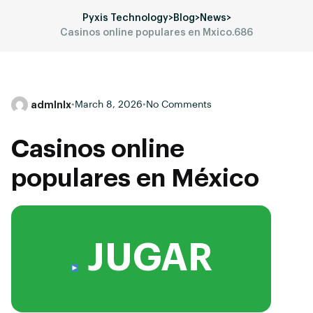
Pyxis Technology
>
Blog
>
News
>
Casinos online populares en Mxico.686
admlnlx
•
March 8, 2026
•
No Comments
Casinos online
populares en México
JUGAR