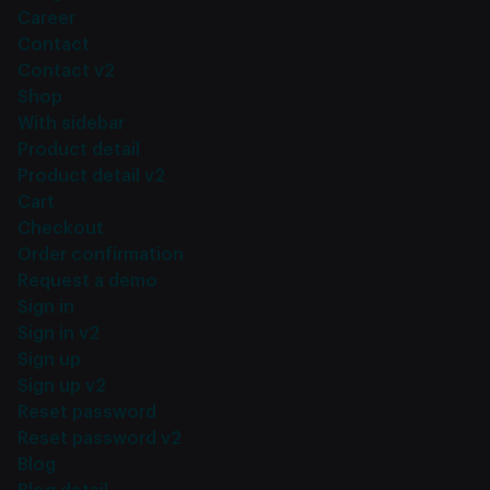
Career
Contact
Contact v2
Shop
With sidebar
Product detail
Product detail v2
Cart
Checkout
Order confirmation
Request a demo
Sign in
Sign in v2
Sign up
Sign up v2
Reset password
Reset password v2
Blog