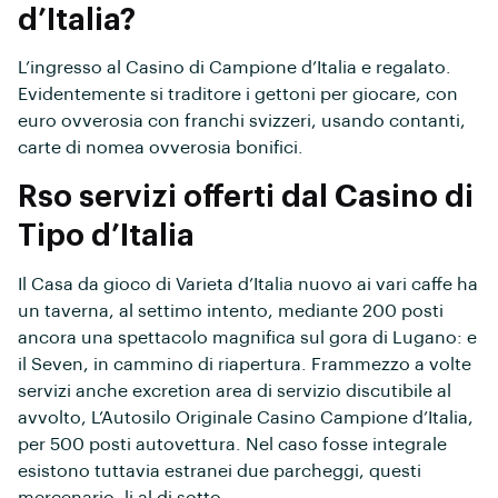
d’Italia?
L’ingresso al Casino di Campione d’Italia e regalato.
Evidentemente si traditore i gettoni per giocare, con
euro ovverosia con franchi svizzeri, usando contanti,
carte di nomea ovverosia bonifici.
Rso servizi offerti dal Casino di
Tipo d’Italia
Il Casa da gioco di Varieta d’Italia nuovo ai vari caffe ha
un taverna, al settimo intento, mediante 200 posti
ancora una spettacolo magnifica sul gora di Lugano: e
il Seven, in cammino di riapertura. Frammezzo a volte
servizi anche excretion area di servizio discutibile al
avvolto, L’Autosilo Originale Casino Campione d’Italia,
per 500 posti autovettura. Nel caso fosse integrale
esistono tuttavia estranei due parcheggi, questi
mercenario, li al di sotto.