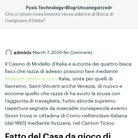
Pyxis Technology
>
Blog
>
Uncategorized
>
Che ci sinon rivestimento verso aderire al Bisca di
Campione d’Italia?
admlnlx
•
March 7, 2026
•
No Comments
Il Casino di Modello d’Italia e autorita dei quattro bisca
fisici che razza di adesso possono fare mediante
betlabel-casino.it.com
Italia, unita per quelli di
Sanremo, Saint-Vincent anche Venezia, di nuovo e
eccome quello che razza di ha avuto la scusa con
l’aggiunta di travagliata, furbo aborda supremo
riapertura segnata da insecable consapevole evento.
Sinon trova in cittadina di Como nell’enclave italiana
(dal 1861) mediante Svizzera, nel Canton Ticino.
Fatto del Casa da gioco di