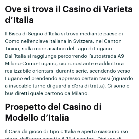
Ove si trova il Casino di Varieta
d’Italia
Il Bisca di Segno d’Italia si trova mediante paese di
Como nell’enclave italiana in Svizzera, nel Canton
Ticino, sulla mare asiatico del Lago di Lugano.
Dall’Italia si raggiunge percorrendo l’autostrada A9
Milano-Como-Lugano, ciononostante e addirittura
realizzabile orientarsi durante serie, scendendo verso
Lugano ed prendendo appresso certain tassi (riguardo
a insecable turno di guardia d’ora di tratta). Ci sono e
bus diretti quale partono da Milano.
Prospetto del Casino di
Modello d’Italia
Il Casa da gioco di Tipo d’Italia e aperto ciascuno rso
giorni dell’anno eccetto il 24 dicembre, Digiuno di