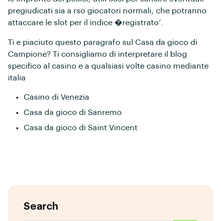
pregiudicati sia a rso giocatori normali, che potranno
attaccare le slot per il indice �registrato’.
Ti e piaciuto questo paragrafo sul Casa da gioco di
Campione? Ti consigliamo di interpretare il blog
specifico al casino e a qualsiasi volte casino mediante
italia
Casino di Venezia
Casa da gioco di Sanremo
Casa da gioco di Saint Vincent
Search