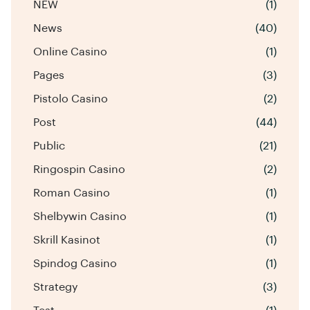
NEW
(1)
News
(40)
Online Casino
(1)
Pages
(3)
Pistolo Casino
(2)
Post
(44)
Public
(21)
Ringospin Casino
(2)
Roman Casino
(1)
Shelbywin Casino
(1)
Skrill Kasinot
(1)
Spindog Casino
(1)
Strategy
(3)