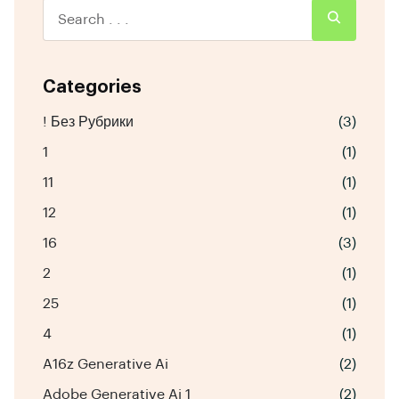
Categories
! Без Рубрики
(3)
1
(1)
11
(1)
12
(1)
16
(3)
2
(1)
25
(1)
4
(1)
A16z Generative Ai
(2)
Adobe Generative Ai 1
(2)