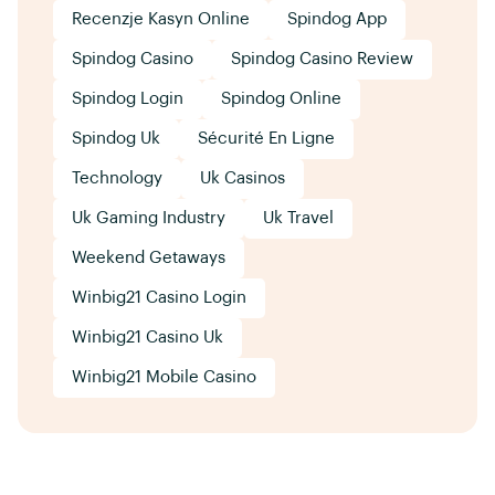
Recenzje Kasyn Online
Spindog App
Spindog Casino
Spindog Casino Review
Spindog Login
Spindog Online
Spindog Uk
Sécurité En Ligne
Technology
Uk Casinos
Uk Gaming Industry
Uk Travel
Weekend Getaways
Winbig21 Casino Login
Winbig21 Casino Uk
Winbig21 Mobile Casino