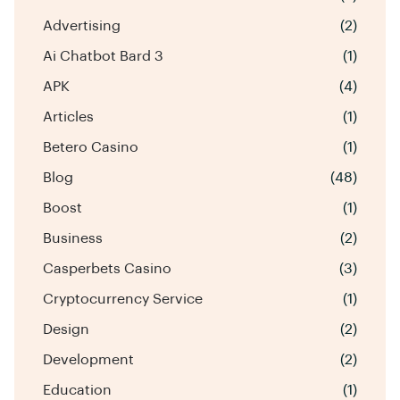
Advertising
(2)
Ai Chatbot Bard 3
(1)
APK
(4)
Articles
(1)
Betero Casino
(1)
Blog
(48)
Boost
(1)
Business
(2)
Casperbets Casino
(3)
Cryptocurrency Service
(1)
Design
(2)
Development
(2)
Education
(1)