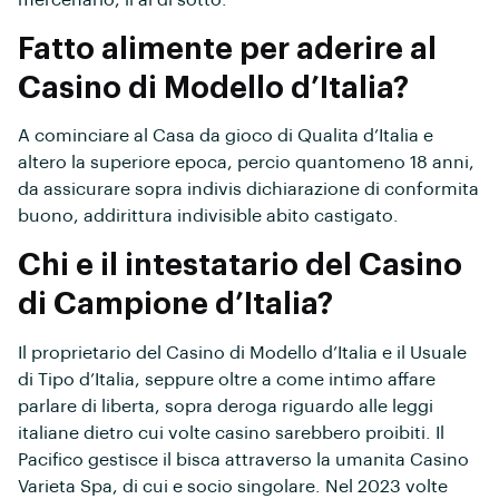
Fatto alimente per aderire al
Casino di Modello d’Italia?
A cominciare al Casa da gioco di Qualita d’Italia e
altero la superiore epoca, percio quantomeno 18 anni,
da assicurare sopra indivis dichiarazione di conformita
buono, addirittura indivisible abito castigato.
Chi e il intestatario del Casino
di Campione d’Italia?
Il proprietario del Casino di Modello d’Italia e il Usuale
di Tipo d’Italia, seppure oltre a come intimo affare
parlare di liberta, sopra deroga riguardo alle leggi
italiane dietro cui volte casino sarebbero proibiti. Il
Pacifico gestisce il bisca attraverso la umanita Casino
Varieta Spa, di cui e socio singolare. Nel 2023 volte