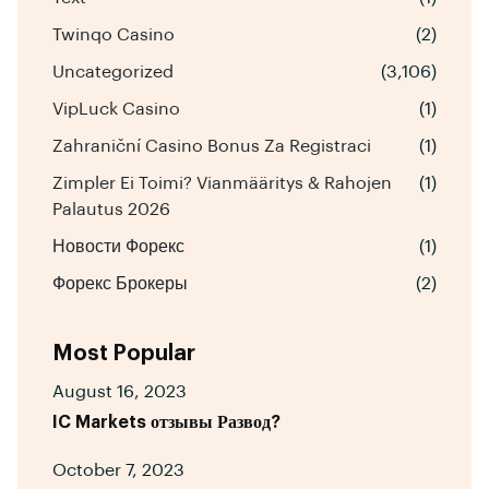
Twinqo Casino
(2)
Uncategorized
(3,106)
VipLuck Casino
(1)
Zahraniční Casino Bonus Za Registraci
(1)
Zimpler Ei Toimi? Vianmääritys & Rahojen
(1)
Palautus 2026
Новости Форекс
(1)
Форекс Брокеры
(2)
Most Popular
August 16, 2023
IC Markets отзывы Развод?
October 7, 2023