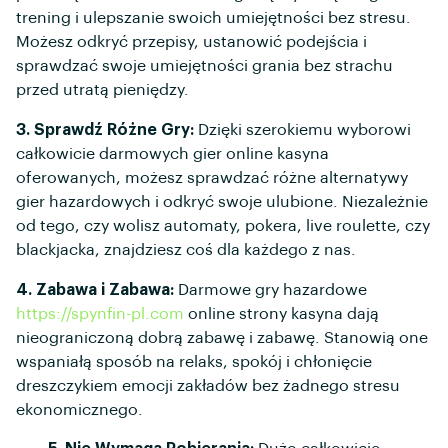
trening i ulepszanie swoich umiejętności bez stresu.
Możesz odkryć przepisy, ustanowić podejścia i
sprawdzać swoje umiejętności grania bez strachu
przed utratą pieniędzy.
3. Sprawdź Różne Gry:
Dzięki szerokiemu wyborowi
całkowicie darmowych gier online kasyna
oferowanych, możesz sprawdzać różne alternatywy
gier hazardowych i odkryć swoje ulubione. Niezależnie
od tego, czy wolisz automaty, pokera, live roulette, czy
blackjacka, znajdziesz coś dla każdego z nas.
4. Zabawa i Zabawa:
Darmowe gry hazardowe
https://spynfin-pl.com
online strony kasyna dają
nieograniczoną dobrą zabawę i zabawę. Stanowią one
wspaniałą sposób na relaks, spokój i chłonięcie
dreszczykiem emocji zakładów bez żadnego stresu
ekonomicznego.