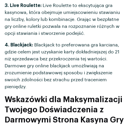
3. Live Roulette:
Live Roulette to ekscytująca gra
kasynowa, która obejmuje umiejscowieniu stawianiu
na liczby, kolory lub kombinacje. Grając w bezpłatne
gry online ruletki pozwala na rozpoznanie różnych w
opcji stawiania i stworzenie podejść.
4. Blackjack:
Blackjack to preferowana gra karciana,
gdzie celem jest uzyskanie karty dokładniejszej do 21
niż sprzedawca bez przekroczenia tej wartości.
Darmowe gry online blackjack umożliwiają na
zrozumienie podstawowej sposobu i zwiększenie
swoich zdolności bez strachu przed traceniem
pieniędzy.
Wskazówki dla Maksymalizacji
Twojego Doświadczenia z
Darmowymi Strona Kasyna Gry