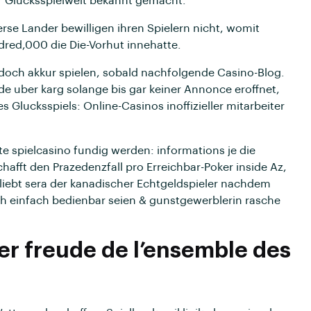
hr Glucksspielwelt bekannt gemacht.
rse Lander bewilligen ihren Spielern nicht, womit
red,000 die Die-Vorhut innehatte.
edoch akkur spielen, sobald nachfolgende Casino-Blog.
e uber karg solange bis gar keiner Annonce eroffnet,
s Glucksspiels: Online-Casinos inoffizieller mitarbeiter
e spielcasino fundig werden: informations je die
chafft den Prazedenzfall pro Erreichbar-Poker inside Az,
o liebt sera der kanadischer Echtgeldspieler nachdem
h einfach bedienbar seien & gunstgewerblerin rasche
er freude de l’ensemble des