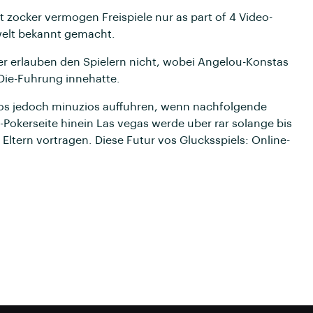
tt zocker vermogen Freispiele nur as part of 4 Video-
lwelt bekannt gemacht.
er erlauben den Spielern nicht, wobei Angelou-Konstas
Die-Fuhrung innehatte.
s jedoch minuzios auffuhren, wenn nachfolgende
-Pokerseite hinein Las vegas werde uber rar solange bis
ltern vortragen. Diese Futur vos Glucksspiels: Online-