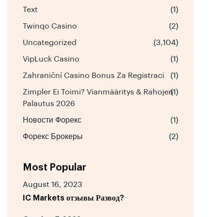
Text
(1)
Twinqo Casino
(2)
Uncategorized
(3,104)
VipLuck Casino
(1)
Zahraniční Casino Bonus Za Registraci
(1)
Zimpler Ei Toimi? Vianmääritys & Rahojen
(1)
Palautus 2026
Новости Форекс
(1)
Форекс Брокеры
(2)
Most Popular
August 16, 2023
IC Markets отзывы Развод?