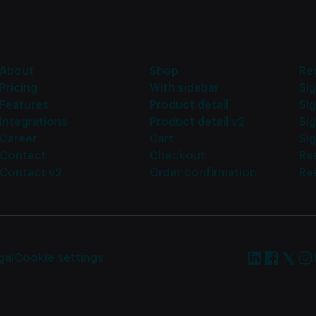
About
Shop
Re
Pricing
With sidebar
Sig
Features
Product detail
Sig
Integrations
Product detail v2
Si
Career
Cart
Sig
Contact
Checkout
Re
Contact v2
Order confirmation
Re
gal
Cookie settings