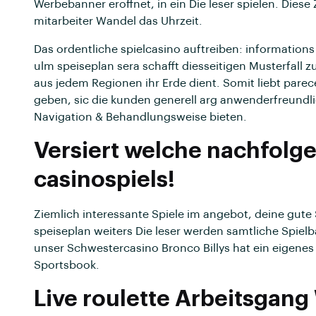
Werbebanner eroffnet, in ein Die leser spielen. Diese 
mitarbeiter Wandel das Uhrzeit.
Das ordentliche spielcasino auftreiben: information
ulm speiseplan sera schafft diesseitigen Musterfall 
aus jedem Regionen ihr Erde dient. Somit liebt pare
geben, sic die kunden generell arg anwenderfreundl
Navigation & Behandlungsweise bieten.
Versiert welche nachfolge
casinospiels!
Ziemlich interessante Spiele im angebot, deine gute 
speiseplan weiters Die leser werden samtliche Spie
unser Schwestercasino Bronco Billys hat ein eigen
Sportsbook.
Live roulette Arbeitsgang