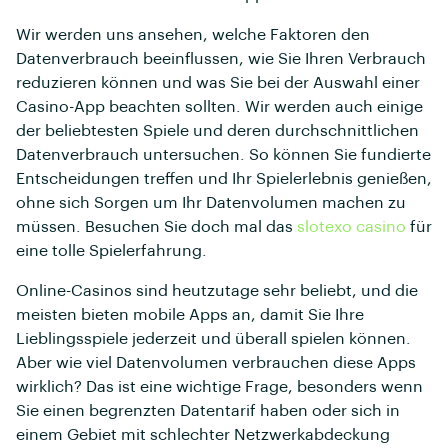
Wir werden uns ansehen, welche Faktoren den
Datenverbrauch beeinflussen, wie Sie Ihren Verbrauch
reduzieren können und was Sie bei der Auswahl einer
Casino-App beachten sollten. Wir werden auch einige
der beliebtesten Spiele und deren durchschnittlichen
Datenverbrauch untersuchen. So können Sie fundierte
Entscheidungen treffen und Ihr Spielerlebnis genießen,
ohne sich Sorgen um Ihr Datenvolumen machen zu
müssen. Besuchen Sie doch mal das
slotexo casino
für
eine tolle Spielerfahrung.
Online-Casinos sind heutzutage sehr beliebt, und die
meisten bieten mobile Apps an, damit Sie Ihre
Lieblingsspiele jederzeit und überall spielen können.
Aber wie viel Datenvolumen verbrauchen diese Apps
wirklich? Das ist eine wichtige Frage, besonders wenn
Sie einen begrenzten Datentarif haben oder sich in
einem Gebiet mit schlechter Netzwerkabdeckung