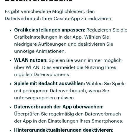
Es gibt verschiedene Möglichkeiten, den
Datenverbrauch Ihrer Casino-App zu reduzieren:
Grafikeinstellungen anpassen:
Reduzieren Sie die
Grafikeinstellungen in der App. Wählen Sie
niedrigere Auflösungen und deaktivieren Sie
unnötige Animationen.
WLAN nutzen:
Spielen Sie wann immer möglich
über WLAN. Dies vermeidet die Nutzung Ihres
mobilen Datenvolumens.
Spiele mit Bedacht auswählen:
Wählen Sie Spiele
mit geringerem Datenverbrauch, wenn Sie
unterwegs spielen müssen.
Datenverbrauch der App überwachen:
Überprüfen Sie regelmäßig den Datenverbrauch
der App in den Einstellungen Ihres Smartphones.
Hintergrundaktualisierungen deaktivieren: