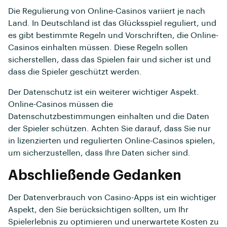
Die Regulierung von Online-Casinos variiert je nach
Land. In Deutschland ist das Glücksspiel reguliert, und
es gibt bestimmte Regeln und Vorschriften, die Online-
Casinos einhalten müssen. Diese Regeln sollen
sicherstellen, dass das Spielen fair und sicher ist und
dass die Spieler geschützt werden.
Der Datenschutz ist ein weiterer wichtiger Aspekt.
Online-Casinos müssen die
Datenschutzbestimmungen einhalten und die Daten
der Spieler schützen. Achten Sie darauf, dass Sie nur
in lizenzierten und regulierten Online-Casinos spielen,
um sicherzustellen, dass Ihre Daten sicher sind.
Abschließende Gedanken
Der Datenverbrauch von Casino-Apps ist ein wichtiger
Aspekt, den Sie berücksichtigen sollten, um Ihr
Spielerlebnis zu optimieren und unerwartete Kosten zu