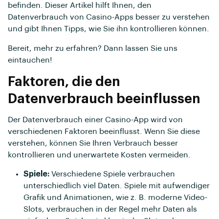
befinden. Dieser Artikel hilft Ihnen, den
Datenverbrauch von Casino-Apps besser zu verstehen
und gibt Ihnen Tipps, wie Sie ihn kontrollieren können.
Bereit, mehr zu erfahren? Dann lassen Sie uns
eintauchen!
Faktoren, die den
Datenverbrauch beeinflussen
Der Datenverbrauch einer Casino-App wird von
verschiedenen Faktoren beeinflusst. Wenn Sie diese
verstehen, können Sie Ihren Verbrauch besser
kontrollieren und unerwartete Kosten vermeiden.
Spiele:
Verschiedene Spiele verbrauchen
unterschiedlich viel Daten. Spiele mit aufwendiger
Grafik und Animationen, wie z. B. moderne Video-
Slots, verbrauchen in der Regel mehr Daten als