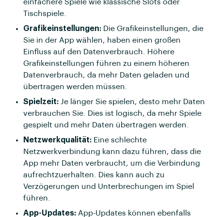
einfachere Spiele wie klassische Slots oder
Tischspiele.
Grafikeinstellungen:
Die Grafikeinstellungen, die
Sie in der App wählen, haben einen großen
Einfluss auf den Datenverbrauch. Höhere
Grafikeinstellungen führen zu einem höheren
Datenverbrauch, da mehr Daten geladen und
übertragen werden müssen.
Spielzeit:
Je länger Sie spielen, desto mehr Daten
verbrauchen Sie. Dies ist logisch, da mehr Spiele
gespielt und mehr Daten übertragen werden.
Netzwerkqualität:
Eine schlechte
Netzwerkverbindung kann dazu führen, dass die
App mehr Daten verbraucht, um die Verbindung
aufrechtzuerhalten. Dies kann auch zu
Verzögerungen und Unterbrechungen im Spiel
führen.
App-Updates:
App-Updates können ebenfalls