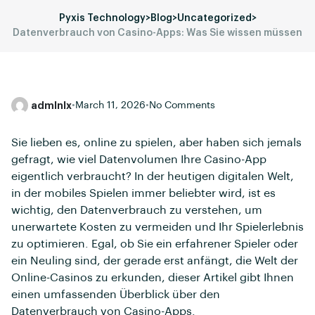
Pyxis Technology
>
Blog
>
Uncategorized
>
Datenverbrauch von Casino-Apps: Was Sie wissen müssen
admlnlx
•
March 11, 2026
•
No Comments
Sie lieben es, online zu spielen, aber haben sich jemals
gefragt, wie viel Datenvolumen Ihre Casino-App
eigentlich verbraucht? In der heutigen digitalen Welt,
in der mobiles Spielen immer beliebter wird, ist es
wichtig, den Datenverbrauch zu verstehen, um
unerwartete Kosten zu vermeiden und Ihr Spielerlebnis
zu optimieren. Egal, ob Sie ein erfahrener Spieler oder
ein Neuling sind, der gerade erst anfängt, die Welt der
Online-Casinos zu erkunden, dieser Artikel gibt Ihnen
einen umfassenden Überblick über den
Datenverbrauch von Casino-Apps.