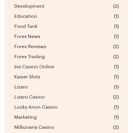
Development
(2)
Education
(1)
Food Tank
(1)
Forex News
(1)
Forex Reviews
(2)
Forex Trading
(2)
Ine Casino Online
(1)
Kaiser Slots
(1)
Lizaro
(1)
Lizaro Casino
(2)
Lucky Anon Casino
(1)
Marketing
(1)
Millionaria Casino
(2)