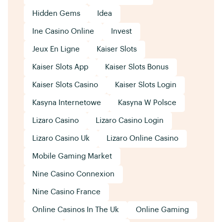
Hidden Gems
Idea
Ine Casino Online
Invest
Jeux En Ligne
Kaiser Slots
Kaiser Slots App
Kaiser Slots Bonus
Kaiser Slots Casino
Kaiser Slots Login
Kasyna Internetowe
Kasyna W Polsce
Lizaro Casino
Lizaro Casino Login
Lizaro Casino Uk
Lizaro Online Casino
Mobile Gaming Market
Nine Casino Connexion
Nine Casino France
Online Casinos In The Uk
Online Gaming