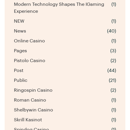
Modern Technology Shapes The IGaming
(1)
Experience
NEW
(1)
News
(40)
Online Casino
(1)
Pages
(3)
Pistolo Casino
(2)
Post
(44)
Public
(21)
Ringospin Casino
(2)
Roman Casino
(1)
Shelbywin Casino
(1)
Skrill Kasinot
(1)
Spindog Casino
(1)