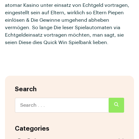
atomar Kasino unter einsatz von Echtgeld vortragen,
eingestellt sein auf Eltern, wirklich so Eltern Piepen
einlösen & Die Gewinne umgehend abheben
vermögen. So lange Die leser Spielautomaten via
Echtgeldeinsatz vortragen möchten, man sagt, sie
seien Diese dies Quick Win Spielbank lieben.
Search
Categories