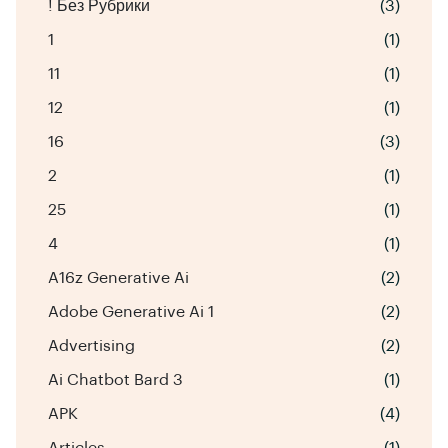
! Без Рубрики
(3)
1
(1)
11
(1)
12
(1)
16
(3)
2
(1)
25
(1)
4
(1)
A16z Generative Ai
(2)
Adobe Generative Ai 1
(2)
Advertising
(2)
Ai Chatbot Bard 3
(1)
APK
(4)
Articles
(1)