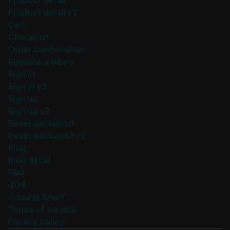
Product detail
Product detail v2
Cart
Checkout
Order confirmation
Request a demo
Sign in
Sign in v2
Sign up
Sign up v2
Reset password
Reset password v2
Blog
Blog detail
FAQ
404
Coming Soon
Terms of service
Privacy policy