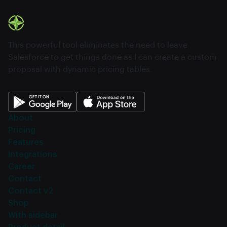
This powerful tool eliminates the need to leave
Salesforce to get things done as I can create a custom
proposal with dynamic pricing tables.
About
Pricing
Features
Integrations
Career
Contact
Contact v2
Shop
With sidebar