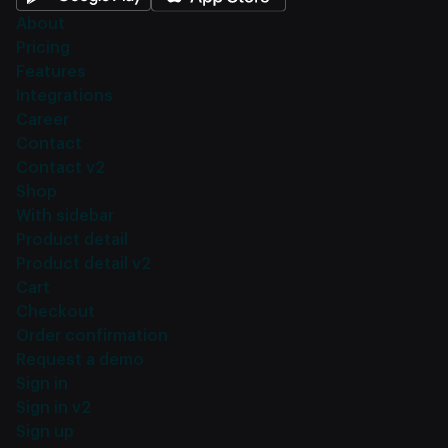
About
Pricing
Features
Integrations
Career
Contact
Contact v2
Shop
With sidebar
Product detail
Product detail v2
Cart
Checkout
Order confirmation
Request a demo
Sign in
Sign in v2
Sign up