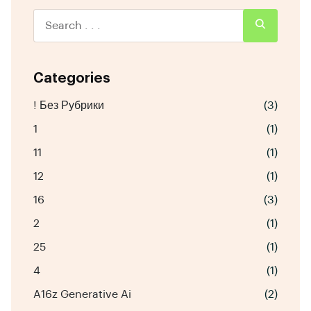
Categories
! Без Рубрики
(3)
1
(1)
11
(1)
12
(1)
16
(3)
2
(1)
25
(1)
4
(1)
A16z Generative Ai
(2)