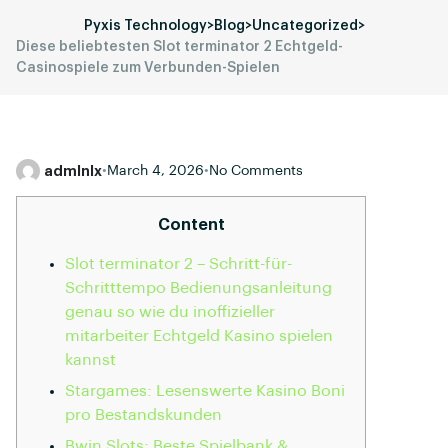
Pyxis Technology
>
Blog
>
Uncategorized
>
Diese beliebtesten Slot terminator 2 Echtgeld-
Casinospiele zum Verbunden-Spielen
admlnlx
•
March 4, 2026
•
No Comments
Content
Slot terminator 2 – Schritt-für-
Schritttempo Bedienungsanleitung
genau so wie du inoffizieller
mitarbeiter Echtgeld Kasino spielen
kannst
Stargames: Lesenswerte Kasino Boni
pro Bestandskunden
Bwin Slots: Beste Spielbank &