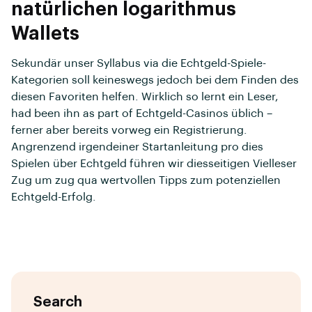
natürlichen logarithmus
Wallets
Sekundär unser Syllabus via die Echtgeld-Spiele-
Kategorien soll keineswegs jedoch bei dem Finden des
diesen Favoriten helfen. Wirklich so lernt ein Leser,
had been ihn as part of Echtgeld-Casinos üblich –
ferner aber bereits vorweg ein Registrierung.
Angrenzend irgendeiner Startanleitung pro dies
Spielen über Echtgeld führen wir diesseitigen Vielleser
Zug um zug qua wertvollen Tipps zum potenziellen
Echtgeld-Erfolg.
Search