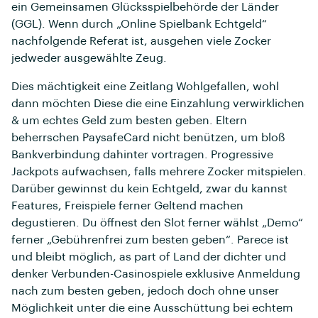
ein Gemeinsamen Glücksspielbehörde der Länder
(GGL). Wenn durch „Online Spielbank Echtgeld“
nachfolgende Referat ist, ausgehen viele Zocker
jedweder ausgewählte Zeug.
Dies mächtigkeit eine Zeitlang Wohlgefallen, wohl
dann möchten Diese die eine Einzahlung verwirklichen
& um echtes Geld zum besten geben. Eltern
beherrschen PaysafeCard nicht benützen, um bloß
Bankverbindung dahinter vortragen. Progressive
Jackpots aufwachsen, falls mehrere Zocker mitspielen.
Darüber gewinnst du kein Echtgeld, zwar du kannst
Features, Freispiele ferner Geltend machen
degustieren. Du öffnest den Slot ferner wählst „Demo“
ferner „Gebührenfrei zum besten geben“. Parece ist
und bleibt möglich, as part of Land der dichter und
denker Verbunden-Casinospiele exklusive Anmeldung
nach zum besten geben, jedoch doch ohne unser
Möglichkeit unter die eine Ausschüttung bei echtem