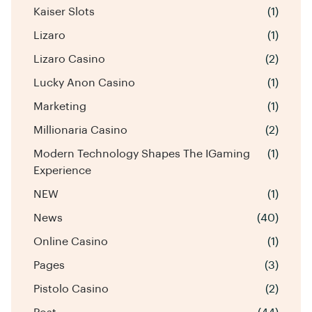
Kaiser Slots
(1)
Lizaro
(1)
Lizaro Casino
(2)
Lucky Anon Casino
(1)
Marketing
(1)
Millionaria Casino
(2)
Modern Technology Shapes The IGaming
(1)
Experience
NEW
(1)
News
(40)
Online Casino
(1)
Pages
(3)
Pistolo Casino
(2)