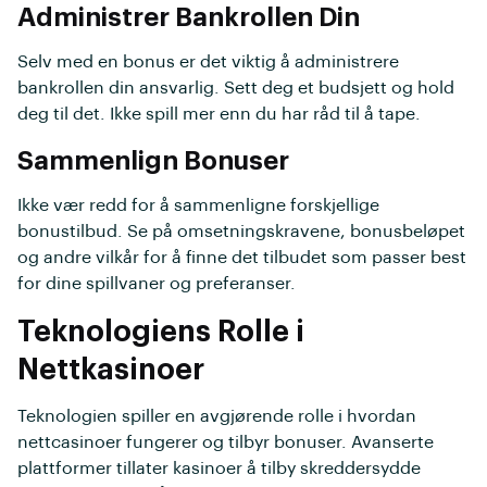
Administrer Bankrollen Din
Selv med en bonus er det viktig å administrere
bankrollen din ansvarlig. Sett deg et budsjett og hold
deg til det. Ikke spill mer enn du har råd til å tape.
Sammenlign Bonuser
Ikke vær redd for å sammenligne forskjellige
bonustilbud. Se på omsetningskravene, bonusbeløpet
og andre vilkår for å finne det tilbudet som passer best
for dine spillvaner og preferanser.
Teknologiens Rolle i
Nettkasinoer
Teknologien spiller en avgjørende rolle i hvordan
nettcasinoer fungerer og tilbyr bonuser. Avanserte
plattformer tillater kasinoer å tilby skreddersydde