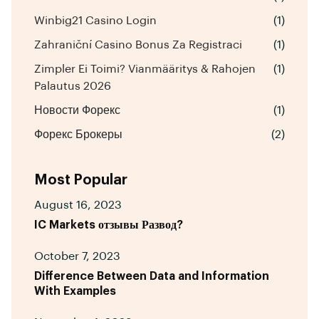
Winbig21 Casino Login
(1)
Zahraniční Casino Bonus Za Registraci
(1)
Zimpler Ei Toimi? Vianmääritys & Rahojen
(1)
Palautus 2026
Новости Форекс
(1)
Форекс Брокеры
(2)
Most Popular
August 16, 2023
IC Markets отзывы Развод?
October 7, 2023
Difference Between Data and Information
With Examples