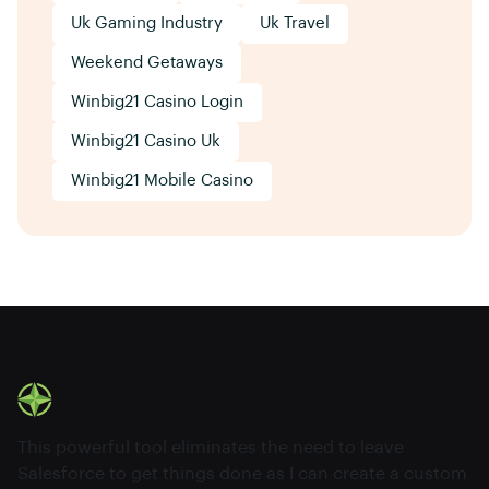
Uk Gaming Industry
Uk Travel
Weekend Getaways
Winbig21 Casino Login
Winbig21 Casino Uk
Winbig21 Mobile Casino
This powerful tool eliminates the need to leave
Salesforce to get things done as I can create a custom