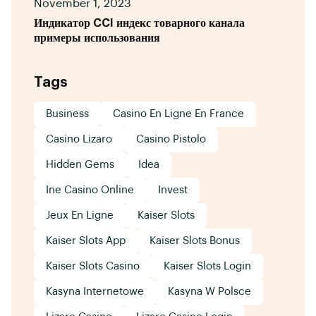
November 1, 2023
Индикатор CCI индекс товарного канала
примеры использования
Tags
Business
Casino En Ligne En France
Casino Lizaro
Casino Pistolo
Hidden Gems
Idea
Ine Casino Online
Invest
Jeux En Ligne
Kaiser Slots
Kaiser Slots App
Kaiser Slots Bonus
Kaiser Slots Casino
Kaiser Slots Login
Kasyna Internetowe
Kasyna W Polsce