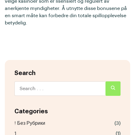
velge kasinoer som er lisensiert og regulert av
anerkjente myndigheter. Å utnytte disse bonusene på
en smart måte kan forbedre din totale spillopplevelse
betydelig.
Search
Categories
! Без Рубрики
(3)
1
(1)