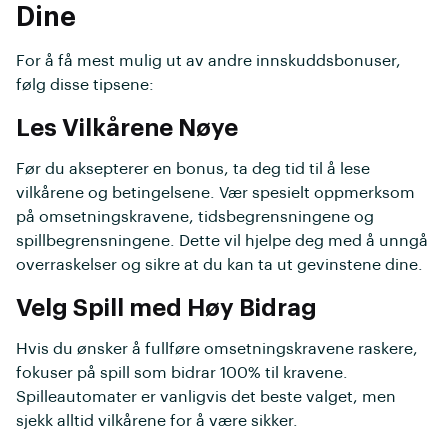
Dine
For å få mest mulig ut av andre innskuddsbonuser,
følg disse tipsene:
Les Vilkårene Nøye
Før du aksepterer en bonus, ta deg tid til å lese
vilkårene og betingelsene. Vær spesielt oppmerksom
på omsetningskravene, tidsbegrensningene og
spillbegrensningene. Dette vil hjelpe deg med å unngå
overraskelser og sikre at du kan ta ut gevinstene dine.
Velg Spill med Høy Bidrag
Hvis du ønsker å fullføre omsetningskravene raskere,
fokuser på spill som bidrar 100% til kravene.
Spilleautomater er vanligvis det beste valget, men
sjekk alltid vilkårene for å være sikker.