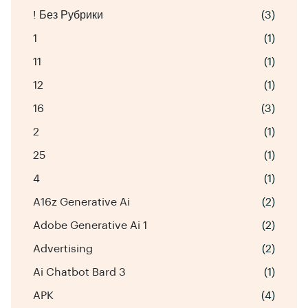
! Без Рубрики
(3)
1
(1)
11
(1)
12
(1)
16
(3)
2
(1)
25
(1)
4
(1)
A16z Generative Ai
(2)
Adobe Generative Ai 1
(2)
Advertising
(2)
Ai Chatbot Bard 3
(1)
APK
(4)