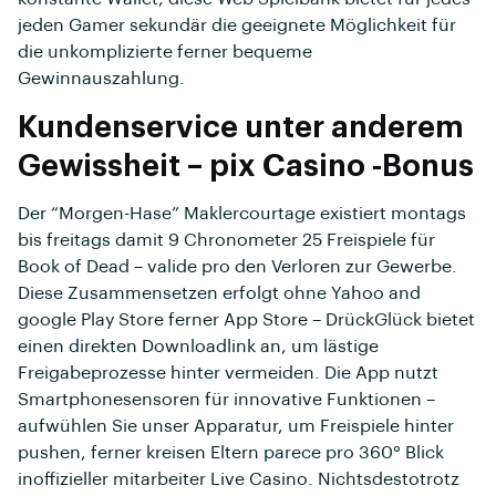
jeden Gamer sekundär die geeignete Möglichkeit für
die unkomplizierte ferner bequeme
Gewinnauszahlung.
Kundenservice unter anderem
Gewissheit – pix Casino -Bonus
Der “Morgen-Hase” Maklercourtage existiert montags
bis freitags damit 9 Chronometer 25 Freispiele für
Book of Dead – valide pro den Verloren zur Gewerbe.
Diese Zusammensetzen erfolgt ohne Yahoo and
google Play Store ferner App Store – DrückGlück bietet
einen direkten Downloadlink an, um lästige
Freigabeprozesse hinter vermeiden. Die App nutzt
Smartphonesensoren für innovative Funktionen –
aufwühlen Sie unser Apparatur, um Freispiele hinter
pushen, ferner kreisen Eltern parece pro 360° Blick
inoffizieller mitarbeiter Live Casino. Nichtsdestotrotz