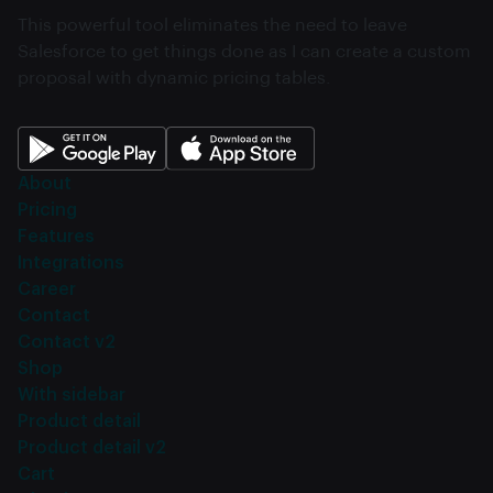
This powerful tool eliminates the need to leave
Salesforce to get things done as I can create a custom
proposal with dynamic pricing tables.
About
Pricing
Features
Integrations
Career
Contact
Contact v2
Shop
With sidebar
Product detail
Product detail v2
Cart