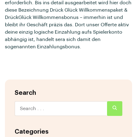
erforderlich. Bis ins detail ausgearbeitet wird hier doch
diese Bezeichnung Drück Glück Willkommenspaket &
DrückGlück Willkommensbonus – immerhin ist und
bleibt ihr Geschäft präzis das. Dort unser Offerte aktiv
deine einzig logische Einzahlung aufs Spielerkonto
abhängig ist, handelt sera sich damit den
sogenannten Einzahlungsbonus.
Search
Categories