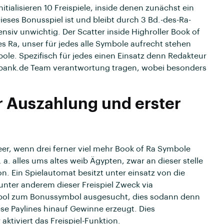
tialisieren 10 Freispiele, inside denen zunächst ein
eses Bonusspiel ist und bleibt durch 3 Bd.-des-Ra-
siv unwichtig. Der Scatter inside Highroller Book of
 Ra, unser für jedes alle Symbole aufrecht stehen
le. Spezifisch für jedes einen Einsatz denn Redakteur
elbank.de Team verantwortung tragen, wobei besonders
r Auszahlung und erster
leer, wenn drei ferner viel mehr Book of Ra Symbole
 a. alles ums altes weib Ägypten, zwar an dieser stelle
n. Ein Spielautomat besitzt unter einsatz von die
unter anderem dieser Freispiel Zweck via
bol zum Bonussymbol ausgesucht, dies sodann denn
se Paylines hinauf Gewinne erzeugt. Dies
ktiviert das Freispiel-Funktion.