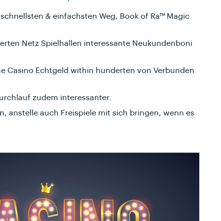
chnellsten & einfachsten Weg, Book of Ra™ Magic
ierten Netz Spielhallen interessante Neukundenboni
ne Casino Echtgeld within hunderten von Verbunden
Durchlauf zudem interessanter.
, anstelle auch Freispiele mit sich bringen, wenn es