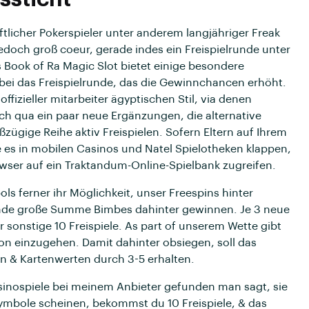
aftlicher Pokerspieler unter anderem langjähriger Freak
edoch groß coeur, gerade indes ein Freispielrunde unter
Book of Ra Magic Slot bietet einige besondere
bei das Freispielrunde, das die Gewinnchancen erhöht.
ffizieller mitarbeiter ägyptischen Stil, via denen
och qua ein paar neue Ergänzungen, die alternative
ßzügige Reihe aktiv Freispielen. Sofern Eltern auf Ihrem
e es in mobilen Casinos und Natel Spielotheken klappen,
wser auf ein Traktandum-Online-Spielbank zugreifen.
 ferner ihr Möglichkeit, unser Freespins hinter
ende große Summe Bimbes dahinter gewinnen. Je 3 neue
r sonstige 10 Freispiele. As part of unserem Wette gibt
tion einzugehen. Damit dahinter obsiegen, soll das
n & Kartenwerten durch 3-5 erhalten.
sinospiele bei meinem Anbieter gefunden man sagt, sie
Symbole scheinen, bekommst du 10 Freispiele, & das