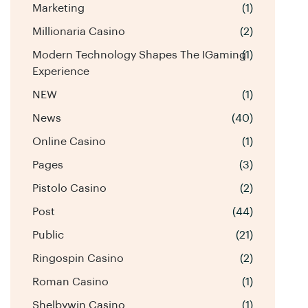
Marketing
(1)
Millionaria Casino
(2)
Modern Technology Shapes The IGaming
(1)
Experience
NEW
(1)
News
(40)
Online Casino
(1)
Pages
(3)
Pistolo Casino
(2)
Post
(44)
Public
(21)
Ringospin Casino
(2)
Roman Casino
(1)
Shelbywin Casino
(1)