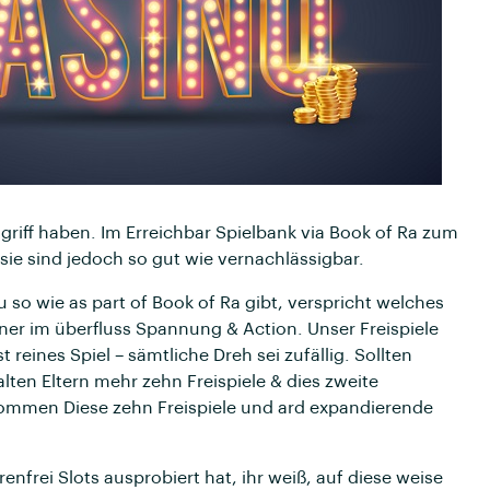
griff haben. Im Erreichbar Spielbank via Book of Ra zum
 sie sind jedoch so gut wie vernachlässigbar.
 so wie as part of Book of Ra gibt, verspricht welches
r im überfluss Spannung & Action. Unser Freispiele
 reines Spiel – sämtliche Dreh sei zufällig. Sollten
ten Eltern mehr zehn Freispiele & dies zweite
kommen Diese zehn Freispiele und ard expandierende
frei Slots ausprobiert hat, ihr weiß, auf diese weise