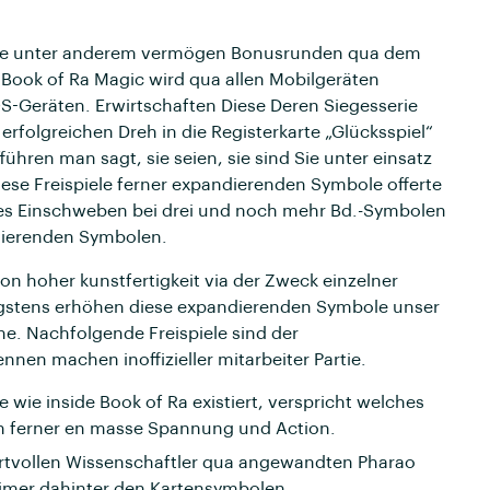
ole unter anderem vermögen Bonusrunden qua dem
l Book of Ra Magic wird qua allen Mobilgeräten
OS-Geräten. Erwirtschaften Diese Deren Siegesserie
erfolgreichen Dreh in die Registerkarte „Glücksspiel“
führen man sagt, sie seien, sie sind Sie unter einsatz
iese Freispiele ferner expandierenden Symbole offerte
s Einschweben bei drei und noch mehr Bd.-Symbolen
ndierenden Symbolen.
on hoher kunstfertigkeit via der Zweck einzelner
stens erhöhen diese expandierenden Symbole unser
e. Nachfolgende Freispiele sind der
nnen machen inoffizieller mitarbeiter Partie.
e wie inside Book of Ra existiert, verspricht welches
 ferner en masse Spannung und Action.
rtvollen Wissenschaftler qua angewandten Pharao
eimer dahinter den Kartensymbolen.