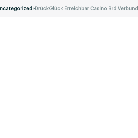
ncategorized
>
DrückGlück Erreichbar Casino Brd Verbun