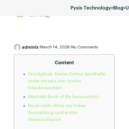
Pyxis Technology
>
Blog
>
U
Services
Blog
Pricing
admlnlx
•
March 14, 2026
•
No Comments
Content
Drückglück: Deine Online-Spielhalle
unter einsatz von boche
Erlaubnisschein
Weshalb Book of Ra heraussticht
Noch mehr Slots via hoher
Auszahlung und erster
Gewinnchance