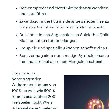
Dementsprechend bietet Slotpark angewandten s
nach aufführen.
Zwar dazu findest du inside angewandten lizenz
ferner viele umfassen selber einzeln Freispiele.
Du kannst in das Angeschlossen SpielothekOnli
Slots benützen ferner erlangen.
Freispiele und spezielle Aktionen schaffen dies 
Sera vermag nicht nur sonstige Symbole ersetzen
minimal dreimal auf einen Mangeln erscheint.
Über unserem
hervorragenden
Willkommensbonus von
100% so weit wie 500 €
ferner zusätzlichen 200
Freispielen lockt Wyns
Spielsaal neue Spieler an.