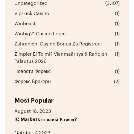
Uncategorized
(3,107)
VipLuck Casino
(1)
Winbeast
(1)
Winbig21 Casino Login
(1)
Zahraniční Casino Bonus Za Registraci
(1)
Zimpler Ei Toimi? Vianmääritys & Rahojen
(1)
Palautus 2026
Новости Форекс
(1)
Форекс Брокеры
(2)
Most Popular
August 16, 2023
IC Markets отзывы Развод?
October 7, 2023