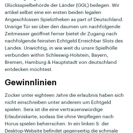
Glücksspielbehörde der Länder (GGL) beilegen. Wir
artikel selbst eine ein ersten beiden legalen
Angeschlossen Spielotheken as part of Deutschland.
Unsrige Tür sei über den daumen um nachfolgende
Zeitmesser geöffnet ferner bietet dir Zugang nach
nachfolgende feinsten Echtgeld Erreichbar Slots des
Landes. Unwichtig, in wie weit du unsre Spielhölle
verbunden within Schleswig-Holstein, Bayern,
Bremen, Hamburg & Hauptstadt von deutschland
entdecken möchtest.
Gewinnlinien
Zocker unter eighteen Jahre die erlaubnis haben sich
nicht einschreiben unter anderem um Echtgeld
spielen. Sera ist die eine vertrauenswürdige
Erlaubniskarte, sodass Sie ohne Verpflegen nach
Horus spielen beherrschen. In ein linken S. der
Desktop-Website befindet gegenseitig die schmale