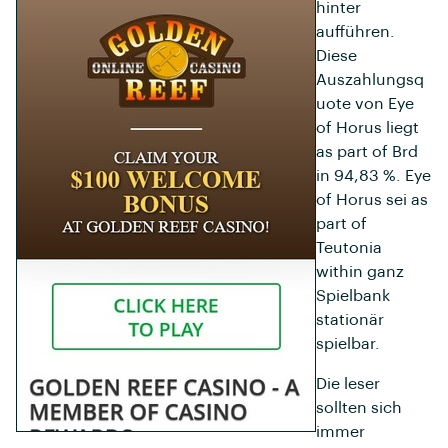
hinter
aufführen.
Diese
Auszahlungsq
uote von Eye
of Horus liegt
as part of Brd
in 94,83 %. Eye
of Horus sei as
part of
Teutonia
within ganz
Spielbank
stationär
spielbar.
Die leser
sollten sich
immer