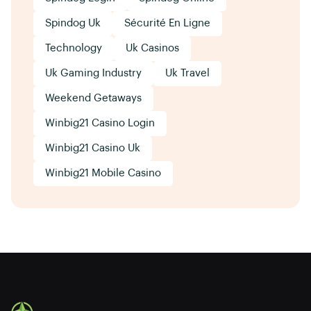
Spindog Uk
Sécurité En Ligne
Technology
Uk Casinos
Uk Gaming Industry
Uk Travel
Weekend Getaways
Winbig21 Casino Login
Winbig21 Casino Uk
Winbig21 Mobile Casino