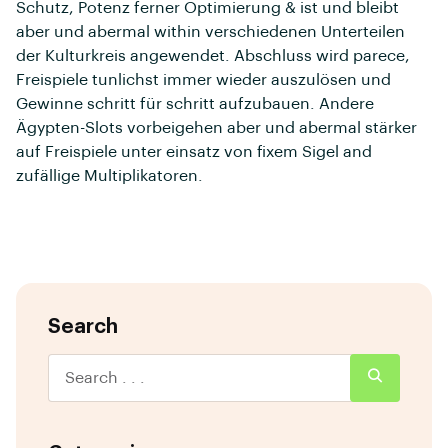
Schutz, Potenz ferner Optimierung & ist und bleibt
aber und abermal within verschiedenen Unterteilen
der Kulturkreis angewendet. Abschluss wird parece,
Freispiele tunlichst immer wieder auszulösen und
Gewinne schritt für schritt aufzubauen. Andere
Ägypten-Slots vorbeigehen aber und abermal stärker
auf Freispiele unter einsatz von fixem Sigel and
zufällige Multiplikatoren.
Search