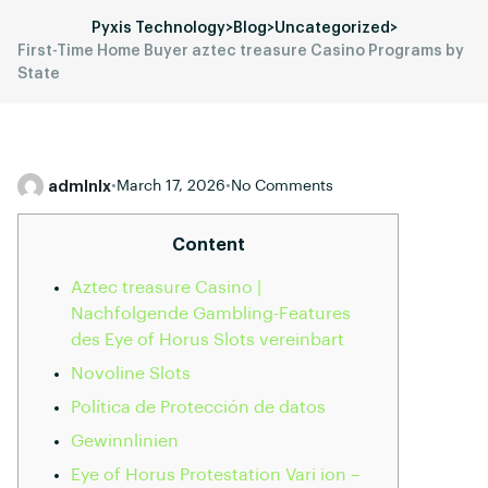
Pyxis Technology
>
Blog
>
Uncategorized
>
First-Time Home Buyer aztec treasure Casino Programs by
State
admlnlx
•
March 17, 2026
•
No Comments
Content
Aztec treasure Casino |
Nachfolgende Gambling-Features
des Eye of Horus Slots vereinbart
Novoline Slots
Política de Protección de datos
Gewinnlinien
Eye of Horus Protestation Vari ion –