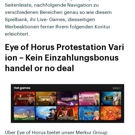
Seitenleiste, nachfolgende Navigation zu
verschiedenen Bereichen genau so wie diesem
Spielbank, ihr Live- Games, diesseitigen
Werbeaktionen ferner Ihrem folgenden Kontur
erleichtert.
Eye of Horus Protestation Vari
ion – Kein Einzahlungsbonus
handel or no deal
Über Eye of Horus bietet unser Merkur Group