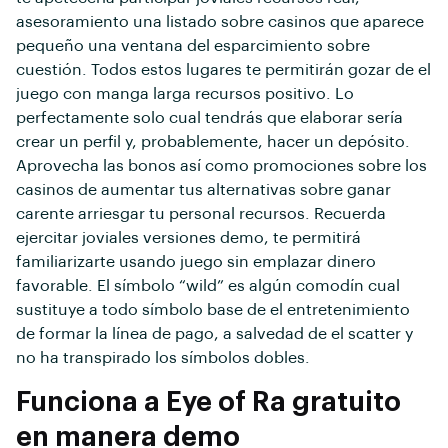
asesoramiento una listado sobre casinos que aparece
pequeño una ventana del esparcimiento sobre
cuestión. Todos estos lugares te permitirán gozar de el
juego con manga larga recursos positivo. Lo
perfectamente solo cual tendrás que elaborar serí­a
crear un perfil y, probablemente, hacer un depósito.
Aprovecha las bonos así­ como promociones sobre los
casinos de aumentar tus alternativas sobre ganar
carente arriesgar tu personal recursos. Recuerda
ejercitar joviales versiones demo, te permitirá
familiarizarte usando juego sin emplazar dinero
favorable. El símbolo “wild” es algún comodín cual
sustituye a todo símbolo base de el entretenimiento
de formar la línea de pago, a salvedad de el scatter y
no ha transpirado los símbolos dobles.
Funciona a Eye of Ra gratuito
en manera demo