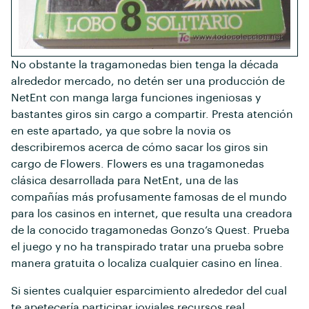
No obstante la tragamonedas bien tenga la década
alrededor mercado, no detén ser una producción de
NetEnt con manga larga funciones ingeniosas y
bastantes giros sin cargo a compartir. Presta atención
en este apartado, ya que sobre la novia os
describiremos acerca de cómo sacar los giros sin
cargo de Flowers. Flowers es una tragamonedas
clásica desarrollada para NetEnt, una de las
compañías más profusamente famosas de el mundo
para los casinos en internet, que resulta una creadora
de la conocido tragamonedas Gonzo’s Quest. Prueba
el juego y no ha transpirado tratar una prueba sobre
manera gratuita o localiza cualquier casino en línea.
Si sientes cualquier esparcimiento alrededor del cual
te apetecería participar joviales recursos real,