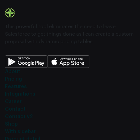
This powerful tool eliminates the need to leave
Salesforce to get things done as I can create a custom
proposal with dynamic pricing tables.
About
Pricing
Features
Integrations
Career
Contact
Contact v2
Shop
With sidebar
Product detail