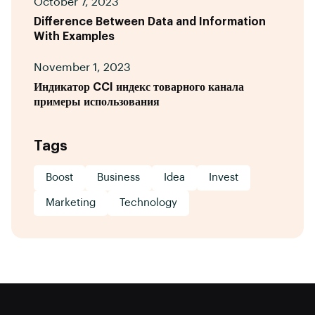
October 7, 2023
Difference Between Data and Information
With Examples
November 1, 2023
Индикатор CCI индекс товарного канала
примеры использования
Tags
Boost
Business
Idea
Invest
Marketing
Technology