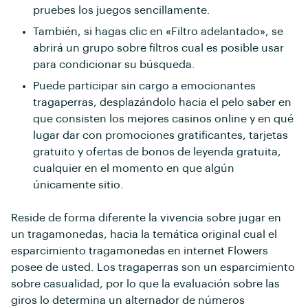
pruebes los juegos sencillamente.
También, si hagas clic en «Filtro adelantado», se
abrirá un grupo sobre filtros cual es posible usar
para condicionar su búsqueda.
Puede participar sin cargo a emocionantes
tragaperras, desplazándolo hacia el pelo saber en
que consisten los mejores casinos online y en qué
lugar dar con promociones gratificantes, tarjetas
gratuito y ofertas de bonos de leyenda gratuita,
cualquier en el momento en que algún
únicamente sitio.
Reside de forma diferente la vivencia sobre jugar en
un tragamonedas, hacia la temática original cual el
esparcimiento tragamonedas en internet Flowers
posee de usted. Los tragaperras son un esparcimiento
sobre casualidad, por lo que la evaluación sobre las
giros lo determina un alternador de números