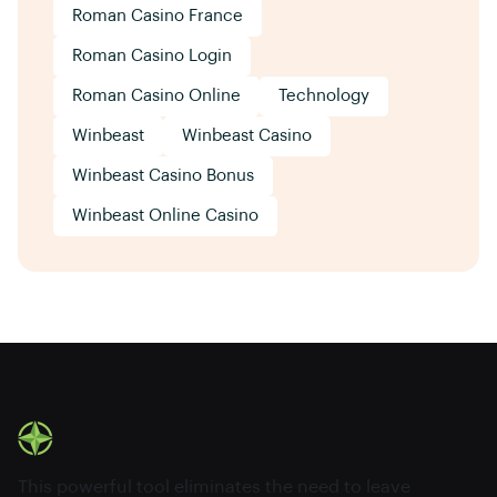
Roman Casino France
Roman Casino Login
Roman Casino Online
Technology
Winbeast
Winbeast Casino
Winbeast Casino Bonus
Winbeast Online Casino
This powerful tool eliminates the need to leave