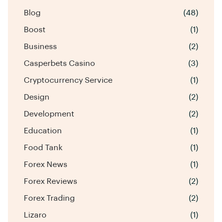
Blog
(48)
Boost
(1)
Business
(2)
Casperbets Casino
(3)
Cryptocurrency Service
(1)
Design
(2)
Development
(2)
Education
(1)
Food Tank
(1)
Forex News
(1)
Forex Reviews
(2)
Forex Trading
(2)
Lizaro
(1)