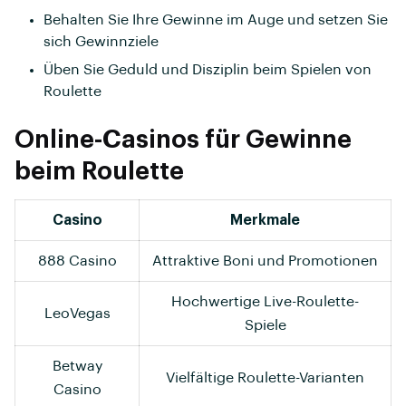
Behalten Sie Ihre Gewinne im Auge und setzen Sie
sich Gewinnziele
Üben Sie Geduld und Disziplin beim Spielen von
Roulette
Online-Casinos für Gewinne
beim Roulette
Casino
Merkmale
888 Casino
Attraktive Boni und Promotionen
Hochwertige Live-Roulette-
LeoVegas
Spiele
Betway
Vielfältige Roulette-Varianten
Casino