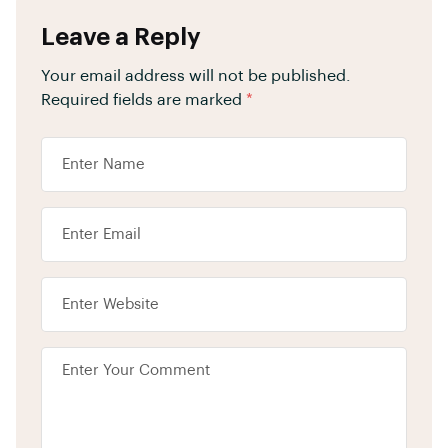
Leave a Reply
Your email address will not be published.
Required fields are marked
*