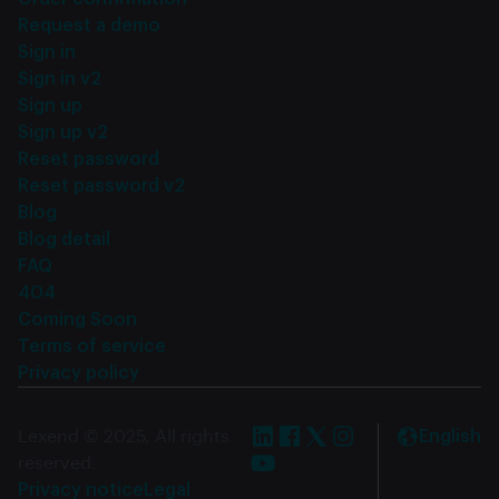
Request a demo
Sign in
Sign in v2
Sign up
Sign up v2
Reset password
Reset password v2
Blog
Blog detail
FAQ
404
Coming Soon
Terms of service
Privacy policy
Lexend © 2025, All rights
English
reserved.
Privacy notice
Legal