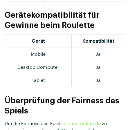
Gerätekompatibilität für
Gewinne beim Roulette
Gerät
Kompatibilität
Mobile
Ja
Desktop Computer
Ja
Tablet
Ja
Überprüfung der Fairness des
Spiels
Um die Fairness des Spiels
aldana-online.de
zu