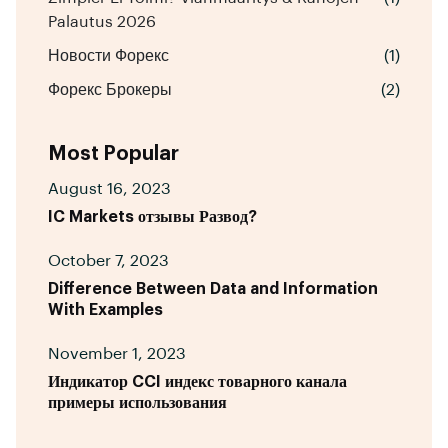
Palautus 2026
Новости Форекс
(1)
Форекс Брокеры
(2)
Most Popular
August 16, 2023
IC Markets отзывы Развод?
October 7, 2023
Difference Between Data and Information
With Examples
November 1, 2023
Индикатор CCI индекс товарного канала
примеры использования