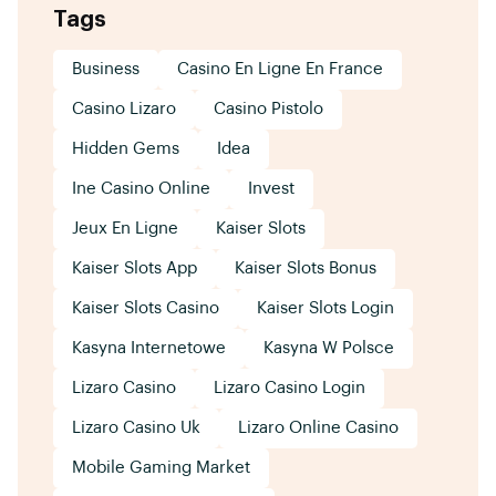
Tags
Business
Casino En Ligne En France
Casino Lizaro
Casino Pistolo
Hidden Gems
Idea
Ine Casino Online
Invest
Jeux En Ligne
Kaiser Slots
Kaiser Slots App
Kaiser Slots Bonus
Kaiser Slots Casino
Kaiser Slots Login
Kasyna Internetowe
Kasyna W Polsce
Lizaro Casino
Lizaro Casino Login
Lizaro Casino Uk
Lizaro Online Casino
Mobile Gaming Market