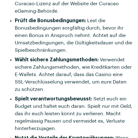
Curacao-Lizenz auf der Website der Curacao
eGaming-Behörde.
Prüft die Bonusbedingungen:
Lest die
Bonusbedingungen sorgfältig durch, bevor ihr
einen Bonus in Anspruch nehmt. Achtet auf die
Umsatzbedingungen, die Gültigkeitsdauer und die
Spielbeschränkungen.
Wählt sichere Zahlungsmethoden:
Verwendet
sichere Zahlungsmethoden, wie Kreditkarten oder
E-Wallets. Achtet darauf, dass das Casino eine
SSL-Verschlüsselung verwendet, um eure Daten
zu schützen.
Spielt verantwortungsbewusst:
Setzt euch ein
Budget und haltet euch daran. Spielt nur mit Geld,
das ihr euch leisten könnt zu verlieren. Macht
regelmässig Pausen und vermeidet es, Verluste
hinterherzujagen.
Nutzt die Vorteile der Kryptowährungen:
Wenn