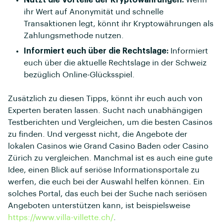
ihr Wert auf Anonymität und schnelle
Transaktionen legt, könnt ihr Kryptowährungen als
Zahlungsmethode nutzen.
Informiert euch über die Rechtslage:
Informiert
euch über die aktuelle Rechtslage in der Schweiz
bezüglich Online-Glücksspiel.
Zusätzlich zu diesen Tipps, könnt ihr euch auch von
Experten beraten lassen. Sucht nach unabhängigen
Testberichten und Vergleichen, um die besten Casinos
zu finden. Und vergesst nicht, die Angebote der
lokalen Casinos wie Grand Casino Baden oder Casino
Zürich zu vergleichen. Manchmal ist es auch eine gute
Idee, einen Blick auf seriöse Informationsportale zu
werfen, die euch bei der Auswahl helfen können. Ein
solches Portal, das euch bei der Suche nach seriösen
Angeboten unterstützen kann, ist beispielsweise
https://www.villa-villette.ch/
.