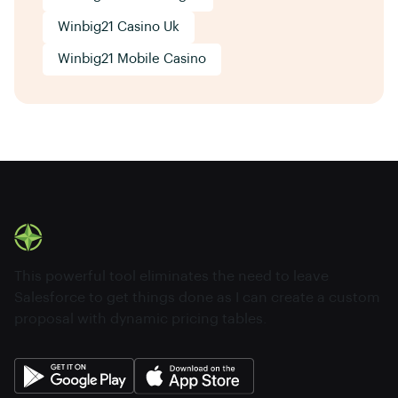
Winbig21 Casino Uk
Winbig21 Mobile Casino
This powerful tool eliminates the need to leave
Salesforce to get things done as I can create a custom
proposal with dynamic pricing tables.