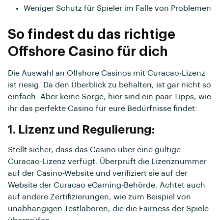
Weniger Schutz für Spieler im Falle von Problemen
So findest du das richtige
Offshore Casino für dich
Die Auswahl an Offshore Casinos mit Curacao-Lizenz
ist riesig. Da den Überblick zu behalten, ist gar nicht so
einfach. Aber keine Sorge, hier sind ein paar Tipps, wie
ihr das perfekte Casino für eure Bedürfnisse findet:
1. Lizenz und Regulierung:
Stellt sicher, dass das Casino über eine gültige
Curacao-Lizenz verfügt. Überprüft die Lizenznummer
auf der Casino-Website und verifiziert sie auf der
Website der Curacao eGaming-Behörde. Achtet auch
auf andere Zertifizierungen, wie zum Beispiel von
unabhängigen Testlaboren, die die Fairness der Spiele