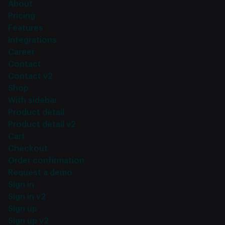
About
Pricing
Features
Integrations
Career
Contact
Contact v2
Shop
With sidebar
Product detail
Product detail v2
Cart
Checkout
Order confirmation
Request a demo
Sign in
Sign in v2
Sign up
Sign up v2