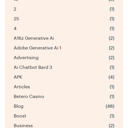
2
(1)
25
(1)
4
(1)
A16z Generative Ai
(2)
Adobe Generative Ai 1
(2)
Advertising
(2)
Ai Chatbot Bard 3
(1)
APK
(4)
Articles
(1)
Betero Casino
(1)
Blog
(48)
Boost
(1)
Business
(2)