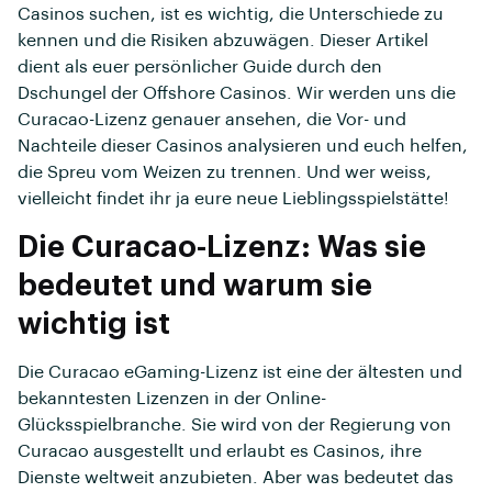
Casinos suchen, ist es wichtig, die Unterschiede zu
kennen und die Risiken abzuwägen. Dieser Artikel
dient als euer persönlicher Guide durch den
Dschungel der Offshore Casinos. Wir werden uns die
Curacao-Lizenz genauer ansehen, die Vor- und
Nachteile dieser Casinos analysieren und euch helfen,
die Spreu vom Weizen zu trennen. Und wer weiss,
vielleicht findet ihr ja eure neue Lieblingsspielstätte!
Die Curacao-Lizenz: Was sie
bedeutet und warum sie
wichtig ist
Die Curacao eGaming-Lizenz ist eine der ältesten und
bekanntesten Lizenzen in der Online-
Glücksspielbranche. Sie wird von der Regierung von
Curacao ausgestellt und erlaubt es Casinos, ihre
Dienste weltweit anzubieten. Aber was bedeutet das