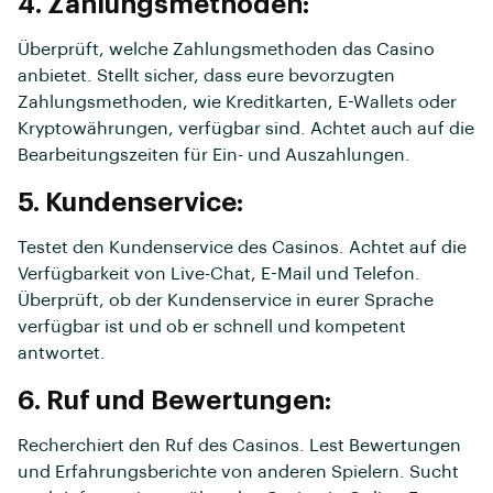
4. Zahlungsmethoden:
Überprüft, welche Zahlungsmethoden das Casino
anbietet. Stellt sicher, dass eure bevorzugten
Zahlungsmethoden, wie Kreditkarten, E-Wallets oder
Kryptowährungen, verfügbar sind. Achtet auch auf die
Bearbeitungszeiten für Ein- und Auszahlungen.
5. Kundenservice:
Testet den Kundenservice des Casinos. Achtet auf die
Verfügbarkeit von Live-Chat, E-Mail und Telefon.
Überprüft, ob der Kundenservice in eurer Sprache
verfügbar ist und ob er schnell und kompetent
antwortet.
6. Ruf und Bewertungen:
Recherchiert den Ruf des Casinos. Lest Bewertungen
und Erfahrungsberichte von anderen Spielern. Sucht