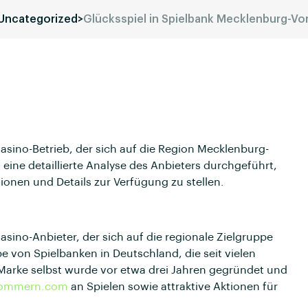
Uncategorized
>
Glücksspiel in Spielbank Mecklenburg-Vo
sino-Betrieb, der sich auf die Region Mecklenburg-
eine detaillierte Analyse des Anbieters durchgeführt,
onen und Details zur Verfügung zu stellen.
ino-Anbieter, der sich auf die regionale Zielgruppe
ppe von Spielbanken in Deutschland, die seit vielen
 Marke selbst wurde vor etwa drei Jahren gegründet und
pommern.com
an Spielen sowie attraktive Aktionen für