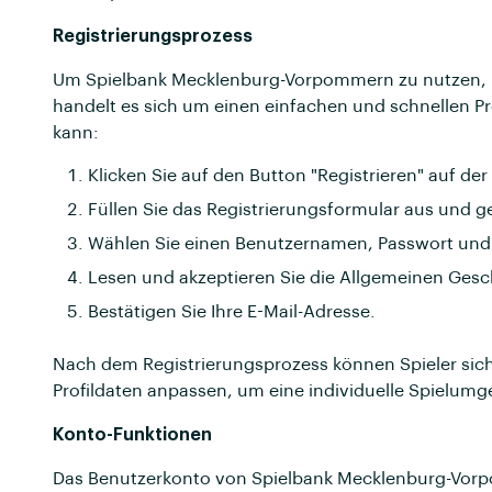
Registrierungsprozess
Um Spielbank Mecklenburg-Vorpommern zu nutzen, ist
handelt es sich um einen einfachen und schnellen P
kann:
Klicken Sie auf den Button "Registrieren" auf der 
Füllen Sie das Registrierungsformular aus und g
Wählen Sie einen Benutzernamen, Passwort und 
Lesen und akzeptieren Sie die Allgemeinen Ges
Bestätigen Sie Ihre E-Mail-Adresse.
Nach dem Registrierungsprozess können Spieler sich d
Profildaten anpassen, um eine individuelle Spielumg
Konto-Funktionen
Das Benutzerkonto von Spielbank Mecklenburg-Vorp