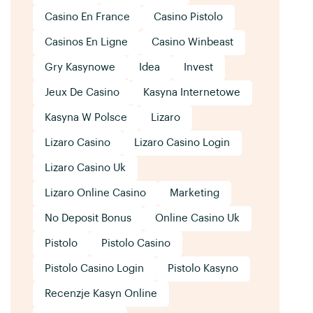
Casino En France
Casino Pistolo
Casinos En Ligne
Casino Winbeast
Gry Kasynowe
Idea
Invest
Jeux De Casino
Kasyna Internetowe
Kasyna W Polsce
Lizaro
Lizaro Casino
Lizaro Casino Login
Lizaro Casino Uk
Lizaro Online Casino
Marketing
No Deposit Bonus
Online Casino Uk
Pistolo
Pistolo Casino
Pistolo Casino Login
Pistolo Kasyno
Recenzje Kasyn Online