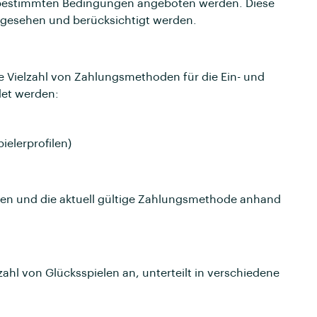
er bestimmten Bedingungen angeboten werden. Diese
ingesehen und berücksichtigt werden.
 Vielzahl von Zahlungsmethoden für die Ein- und
et werden:
ielerprofilen)
licken und die aktuell gültige Zahlungsmethode anhand
hl von Glücksspielen an, unterteilt in verschiedene