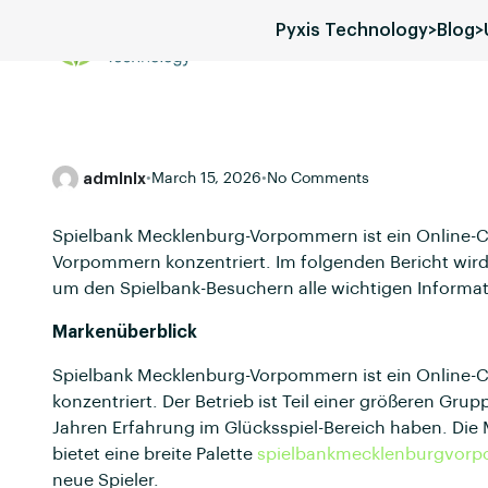
Pyxis Technology
>
Blog
>
Services
Blog
Pricing
admlnlx
•
March 15, 2026
•
No Comments
Spielbank Mecklenburg-Vorpommern ist ein Online-Ca
Vorpommern konzentriert. Im folgenden Bericht wird 
um den Spielbank-Besuchern alle wichtigen Informati
Markenüberblick
Spielbank Mecklenburg-Vorpommern ist ein Online-Cas
konzentriert. Der Betrieb ist Teil einer größeren Gru
Jahren Erfahrung im Glücksspiel-Bereich haben. Die
bietet eine breite Palette
spielbankmecklenburgvor
neue Spieler.