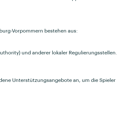
nburg-Vorpommern bestehen aus:
thority) und anderer lokaler Regulierungsstellen.
dene Unterstützungsangebote an, um die Spieler