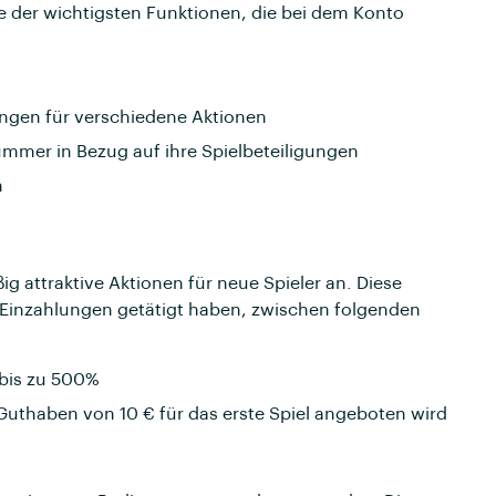
ge der wichtigsten Funktionen, die bei dem Konto
ungen für verschiedene Aktionen
mmer in Bezug auf ihre Spielbeteiligungen
n
 attraktive Aktionen für neue Spieler an. Diese
n Einzahlungen getätigt haben, zwischen folgenden
 bis zu 500%
uthaben von 10 € für das erste Spiel angeboten wird