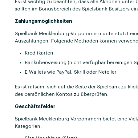
Es ist wichtig zu beachten, dass alle Aktionen unt
sollten im Bonusbereich des Spielsbank-Besitzers e
Zahlungsmöglichkeiten
Spielbank Mecklenburg-Vorpommern unterstützt eine
Auszahlungen. Folgende Methoden können verwend
Kreditkarten
Banküberweisung (nicht verfügbar bei einigen Sp
E-Wallets wie PayPal, Skrill oder Neteller
Es ist ratsam, sich auf die Seite der Spielbank zu k
des persönlichen Kontos zu überprüfen.
Geschäftsfelder
Spielbank Mecklenburg-Vorpommern bietet eine Vielza
Kategorien: