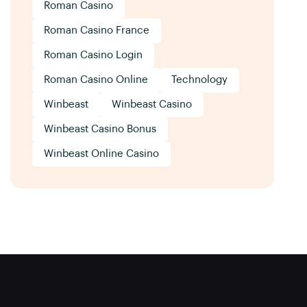
Roman Casino
Roman Casino France
Roman Casino Login
Roman Casino Online
Technology
Winbeast
Winbeast Casino
Winbeast Casino Bonus
Winbeast Online Casino