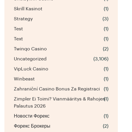
Skrill Kasinot
(1)
Strategy
(3)
Test
(1)
Text
(1)
Twinqo Casino
(2)
Uncategorized
(3,106)
VipLuck Casino
(1)
Winbeast
(1)
Zahraniční Casino Bonus Za Registraci
(1)
Zimpler Ei Toimi? Vianmääritys & Rahojen
(1)
Palautus 2026
Новости Форекс
(1)
Форекс Брокеры
(2)