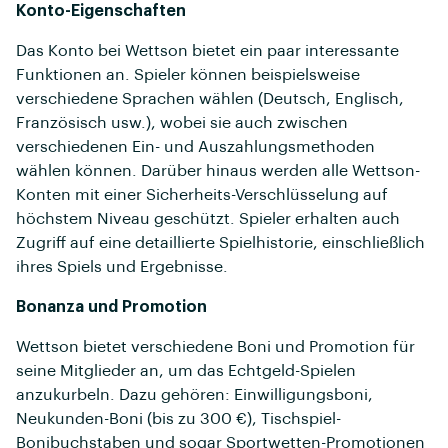
Konto-Eigenschaften
Das Konto bei Wettson bietet ein paar interessante
Funktionen an. Spieler können beispielsweise
verschiedene Sprachen wählen (Deutsch, Englisch,
Französisch usw.), wobei sie auch zwischen
verschiedenen Ein- und Auszahlungsmethoden
wählen können. Darüber hinaus werden alle Wettson-
Konten mit einer Sicherheits-Verschlüsselung auf
höchstem Niveau geschützt. Spieler erhalten auch
Zugriff auf eine detaillierte Spielhistorie, einschließlich
ihres Spiels und Ergebnisse.
Bonanza und Promotion
Wettson bietet verschiedene Boni und Promotion für
seine Mitglieder an, um das Echtgeld-Spielen
anzukurbeln. Dazu gehören: Einwilligungsboni,
Neukunden-Boni (bis zu 300 €), Tischspiel-
Bonibuchstaben und sogar Sportwetten-Promotionen