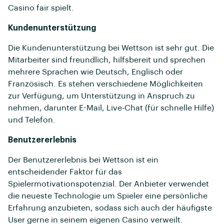
Casino fair spielt.
Kundenunterstützung
Die Kundenunterstützung bei Wettson ist sehr gut. Die
Mitarbeiter sind freundlich, hilfsbereit und sprechen
mehrere Sprachen wie Deutsch, Englisch oder
Französisch. Es stehen verschiedene Möglichkeiten
zur Verfügung, um Unterstützung in Anspruch zu
nehmen, darunter E-Mail, Live-Chat (für schnelle Hilfe)
und Telefon.
Benutzererlebnis
Der Benutzererlebnis bei Wettson ist ein
entscheidender Faktor für das
Spielermotivationspotenzial. Der Anbieter verwendet
die neueste Technologie um Spieler eine persönliche
Erfahrung anzubieten, sodass sich auch der häufigste
User gerne in seinem eigenen Casino verweilt.