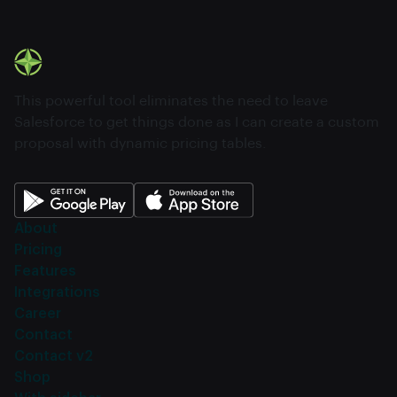
This powerful tool eliminates the need to leave
Salesforce to get things done as I can create a custom
proposal with dynamic pricing tables.
About
Pricing
Features
Integrations
Career
Contact
Contact v2
Shop