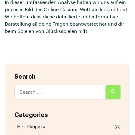
In dieser umfassenden Analyse haben wir uns auf ein
präzises Bild des Online-Casinos Wettson konzentriert.
Wir hoffen, dass diese detaillierte und informative
Darstellung all deine Fragen beantwortet hat und dir
beim Spielen von Glücksspielen hilft.
Search
Categories
! Без Рубрики
(3)