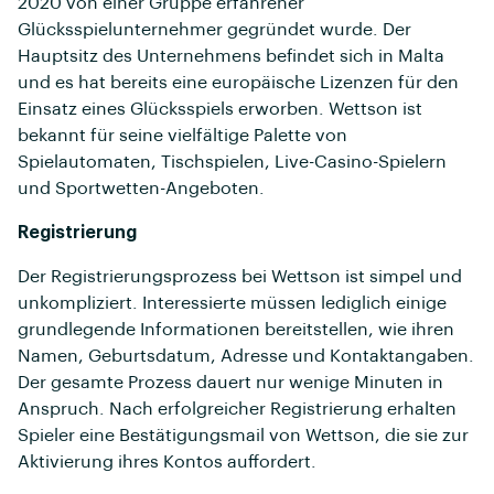
2020 von einer Gruppe erfahrener
Glücksspielunternehmer gegründet wurde. Der
Hauptsitz des Unternehmens befindet sich in Malta
und es hat bereits eine europäische Lizenzen für den
Einsatz eines Glücksspiels erworben. Wettson ist
bekannt für seine vielfältige Palette von
Spielautomaten, Tischspielen, Live-Casino-Spielern
und Sportwetten-Angeboten.
Registrierung
Der Registrierungsprozess bei Wettson ist simpel und
unkompliziert. Interessierte müssen lediglich einige
grundlegende Informationen bereitstellen, wie ihren
Namen, Geburtsdatum, Adresse und Kontaktangaben.
Der gesamte Prozess dauert nur wenige Minuten in
Anspruch. Nach erfolgreicher Registrierung erhalten
Spieler eine Bestätigungsmail von Wettson, die sie zur
Aktivierung ihres Kontos auffordert.