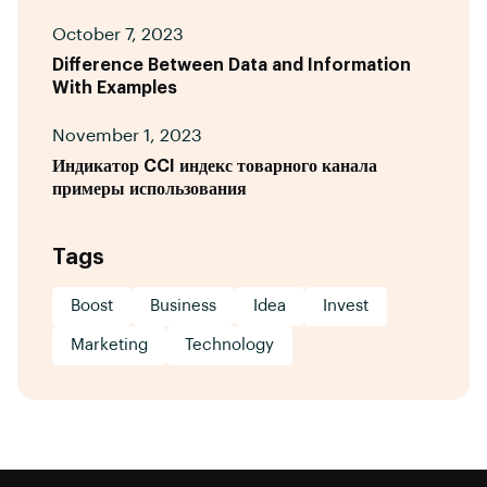
October 7, 2023
Difference Between Data and Information
With Examples
November 1, 2023
Индикатор CCI индекс товарного канала
примеры использования
Tags
Boost
Business
Idea
Invest
Marketing
Technology