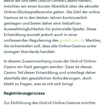
Bevor wir uns dem God-of-Online-Casino nähern,
möchten wir einen kurzen Überblick über die aktuelle
Online-Glücksspielbranche geben. Die Zahl der online
Casinos ist in den letzten Jahren kontinuierlich
gestiegen und bietet daher eine Vielzahl an
Auswahlmöglichkeiten für potenzielle Spieler. Diese
Entwicklung wurzelt jedoch auch in einer
umfassenden Regulierung des
godof.com.de
Marktes,
die sicherstellen soll, dass alle Online-Casinos unter
strengen Standards handeln.
In diesem Zusammenhang muss der God-of-Online-
Casino ein Fazit gezogen werden. Zwar ist dieses
Casino Teil dieser Entwicklung und unterliegt daher
ebenfalls den gesetzlichen Anforderungen, doch
bleibt zu fragen, was es mit sich bringt.
Registrierungprozess
Zur Einführung des God-of-Online-Casinos möchte