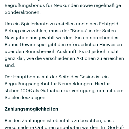
Begrüßungsbonus für Neukunden sowie regelmäßige
Sonderaktionen.
Um ein Spielerkonto zu erstellen und einen Echtgeld-
Betrag einzuzahlen, muss der "Bonus" in der Seiten-
Navigation ausgewählt werden. Ein entsprechendes
Bonus-Gewinnspiel gibt den erforderlichen Hinweisen
über den Bonusbereich Auskunft. Es ist jedoch nicht
ganz klar, wie die verschiedenen Aktionen zu erreichen
sind.
Der Hauptbonus auf der Seite des Casino ist ein
Begrüßungsangebot für Neumeldungen. Hierfür
stehen 100€ als Guthaben zur Verfügung, um mit dem
Spielen loszulegen.
Zahlungsmöglichkeiten
Bei den Zahlungen ist ebenfalls zu beachten, dass
verschiedene Optionen angeboten werden. Im God-of-