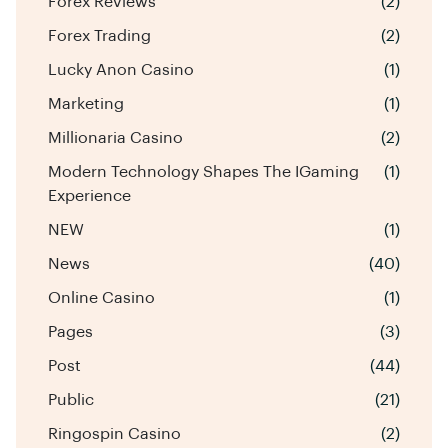
Forex Reviews
(2)
Forex Trading
(2)
Lucky Anon Casino
(1)
Marketing
(1)
Millionaria Casino
(2)
Modern Technology Shapes The IGaming
(1)
Experience
NEW
(1)
News
(40)
Online Casino
(1)
Pages
(3)
Post
(44)
Public
(21)
Ringospin Casino
(2)