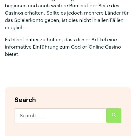
beginnen und auch weitere Boni auf der Seite des
Casinos erhalten. Sollte es jedoch mehrere Länder für
das Spielerkonto geben, ist dies nicht in allen Fällen
möglich.
Es bleibt daher zu hoffen, dass dieser Artikel eine
informative Einführung zum God-of-Online Casino
bietet.
Search