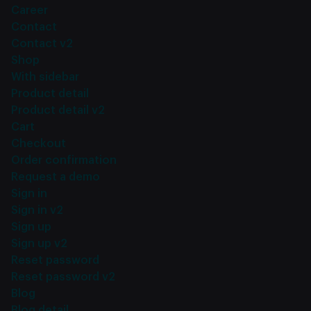
Career
Contact
Contact v2
Shop
With sidebar
Product detail
Product detail v2
Cart
Checkout
Order confirmation
Request a demo
Sign in
Sign in v2
Sign up
Sign up v2
Reset password
Reset password v2
Blog
Blog detail