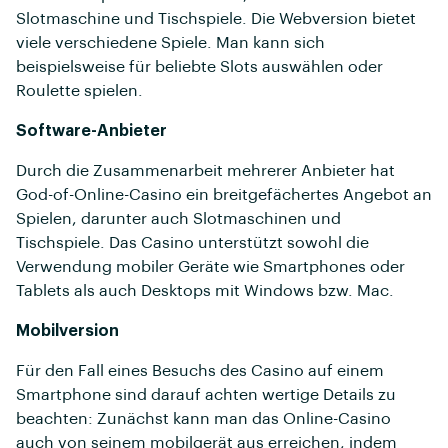
Slotmaschine und Tischspiele. Die Webversion bietet
viele verschiedene Spiele. Man kann sich
beispielsweise für beliebte Slots auswählen oder
Roulette spielen.
Software-Anbieter
Durch die Zusammenarbeit mehrerer Anbieter hat
God-of-Online-Casino ein breitgefächertes Angebot an
Spielen, darunter auch Slotmaschinen und
Tischspiele. Das Casino unterstützt sowohl die
Verwendung mobiler Geräte wie Smartphones oder
Tablets als auch Desktops mit Windows bzw. Mac.
Mobilversion
Für den Fall eines Besuchs des Casino auf einem
Smartphone sind darauf achten wertige Details zu
beachten: Zunächst kann man das Online-Casino
auch von seinem mobilgerät aus erreichen, indem