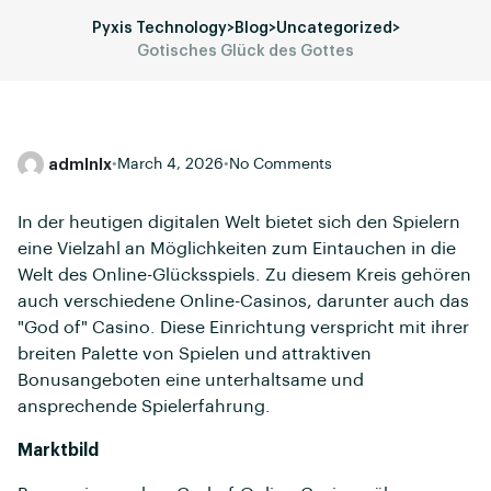
Pyxis Technology
>
Blog
>
Uncategorized
>
Gotisches Glück des Gottes
admlnlx
•
March 4, 2026
•
No Comments
In der heutigen digitalen Welt bietet sich den Spielern
eine Vielzahl an Möglichkeiten zum Eintauchen in die
Welt des Online-Glücksspiels. Zu diesem Kreis gehören
auch verschiedene Online-Casinos, darunter auch das
"God of" Casino. Diese Einrichtung verspricht mit ihrer
breiten Palette von Spielen und attraktiven
Bonusangeboten eine unterhaltsame und
ansprechende Spielerfahrung.
Marktbild