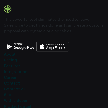
This powerful tool eliminates the need to leave
Salesforce to get things done as I can create a custom
proposal with dynamic pricing tables.
About
Pricing
Features
Integrations
Career
Contact
Contact v2
Shop
With sidebar
Product detail