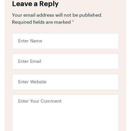
Leave a Reply
Your email address will not be published.
Required fields are marked
*