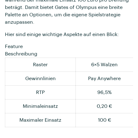
während der maximale Einsatz 100 Euro pro Drehung
beträgt. Damit bietet Gates of Olympus eine breite
Palette an Optionen, um die eigene Spielstrategie
anzupassen.
Hier sind einige wichtige Aspekte auf einen Blick:
Feature
Beschreibung
Raster
6×5 Walzen
Gewinnlinien
Pay Anywhere
RTP
96,5%
Minimaleinsatz
0,20 €
Maximaler Einsatz
100 €