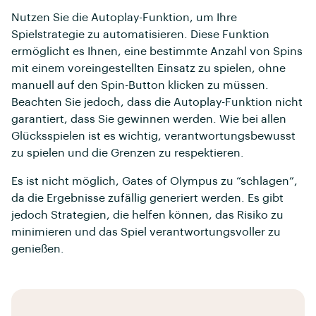
Nutzen Sie die Autoplay-Funktion, um Ihre
Spielstrategie zu automatisieren. Diese Funktion
ermöglicht es Ihnen, eine bestimmte Anzahl von Spins
mit einem voreingestellten Einsatz zu spielen, ohne
manuell auf den Spin-Button klicken zu müssen.
Beachten Sie jedoch, dass die Autoplay-Funktion nicht
garantiert, dass Sie gewinnen werden. Wie bei allen
Glücksspielen ist es wichtig, verantwortungsbewusst
zu spielen und die Grenzen zu respektieren.
Es ist nicht möglich, Gates of Olympus zu “schlagen”,
da die Ergebnisse zufällig generiert werden. Es gibt
jedoch Strategien, die helfen können, das Risiko zu
minimieren und das Spiel verantwortungsvoller zu
genießen.