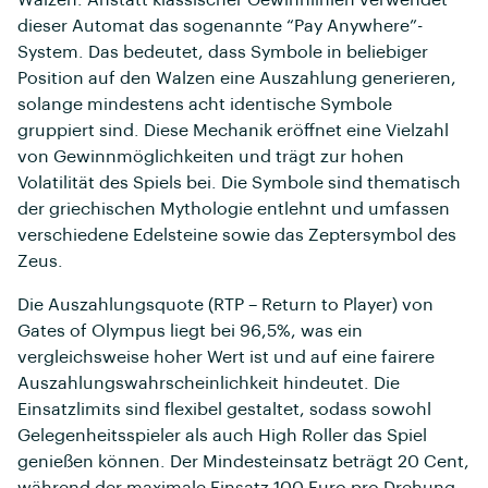
Walzen. Anstatt klassischer Gewinnlinien verwendet
dieser Automat das sogenannte “Pay Anywhere”-
System. Das bedeutet, dass Symbole in beliebiger
Position auf den Walzen eine Auszahlung generieren,
solange mindestens acht identische Symbole
gruppiert sind. Diese Mechanik eröffnet eine Vielzahl
von Gewinnmöglichkeiten und trägt zur hohen
Volatilität des Spiels bei. Die Symbole sind thematisch
der griechischen Mythologie entlehnt und umfassen
verschiedene Edelsteine sowie das Zeptersymbol des
Zeus.
Die Auszahlungsquote (RTP – Return to Player) von
Gates of Olympus liegt bei 96,5%, was ein
vergleichsweise hoher Wert ist und auf eine fairere
Auszahlungswahrscheinlichkeit hindeutet. Die
Einsatzlimits sind flexibel gestaltet, sodass sowohl
Gelegenheitsspieler als auch High Roller das Spiel
genießen können. Der Mindesteinsatz beträgt 20 Cent,