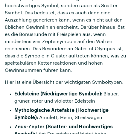
höchstwertiges Symbol, sondern auch als Scatter-
Symbol. Das bedeutet, dass es auch dann eine
Auszahlung generieren kann, wenn es nicht auf den
üblichen Gewinnlinien erscheint. Darüber hinaus löst
es die Bonusrunde mit Freispielen aus, wenn
mindestens vier Zeptersymbole auf den Walzen
erscheinen. Das Besondere an Gates of Olympus ist,
dass die Symbole in Cluster auftreten können, was zu
spektakulären Kettenreaktionen und hohen
Gewinnsummen führen kann.
Hier ist eine Übersicht der wichtigsten Symboltypen:
Edelsteine (Niedrigwertige Symbole):
Blauer,
grüner, roter und violetter Edelstein
Mythologische Artefakte (Hochwertige
Symbole):
Amulett, Helm, Streitwagen
Zeus-Zepter (Scatter- und Hochwertiges
Symbol):
Löst Freispiele und bietet hohe