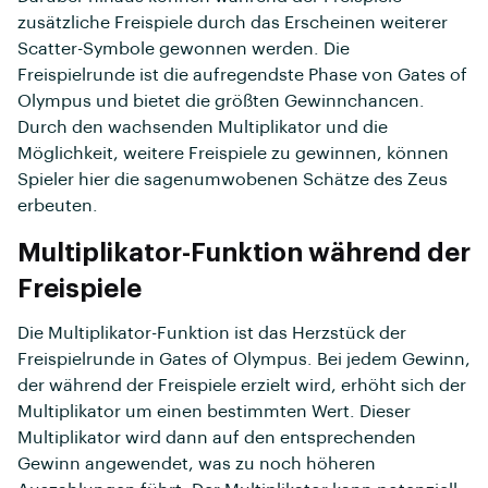
zusätzliche Freispiele durch das Erscheinen weiterer
Scatter-Symbole gewonnen werden. Die
Freispielrunde ist die aufregendste Phase von Gates of
Olympus und bietet die größten Gewinnchancen.
Durch den wachsenden Multiplikator und die
Möglichkeit, weitere Freispiele zu gewinnen, können
Spieler hier die sagenumwobenen Schätze des Zeus
erbeuten.
Multiplikator-Funktion während der
Freispiele
Die Multiplikator-Funktion ist das Herzstück der
Freispielrunde in Gates of Olympus. Bei jedem Gewinn,
der während der Freispiele erzielt wird, erhöht sich der
Multiplikator um einen bestimmten Wert. Dieser
Multiplikator wird dann auf den entsprechenden
Gewinn angewendet, was zu noch höheren