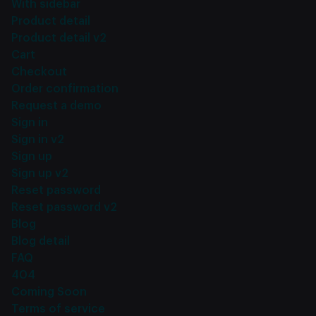
With sidebar
Product detail
Product detail v2
Cart
Checkout
Order confirmation
Request a demo
Sign in
Sign in v2
Sign up
Sign up v2
Reset password
Reset password v2
Blog
Blog detail
FAQ
404
Coming Soon
Terms of service