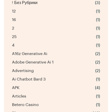
! Без Рубрики
(3)
12
(1)
16
(1)
2
(1)
25
(1)
4
(1)
A16z Generative Ai
(2)
Adobe Generative Ai 1
(2)
Advertising
(2)
Ai Chatbot Bard 3
(1)
APK
(4)
Articles
(1)
Betero Casino
(1)