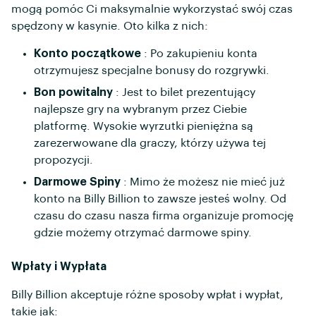
mogą pomóc Ci maksymalnie wykorzystać swój czas
spędzony w kasynie. Oto kilka z nich:
Konto początkowe
: Po zakupieniu konta
otrzymujesz specjalne bonusy do rozgrywki.
Bon powitalny
: Jest to bilet prezentujący
najlepsze gry na wybranym przez Ciebie
platformę. Wysokie wyrzutki pieniężna są
zarezerwowane dla graczy, którzy używa tej
propozycji.
Darmowe Spiny
: Mimo że możesz nie mieć już
konto na Billy Billion to zawsze jesteś wolny. Od
czasu do czasu nasza firma organizuje promocję
gdzie możemy otrzymać darmowe spiny.
Wpłaty i Wypłata
Billy Billion akceptuje różne sposoby wpłat i wypłat,
takie jak: