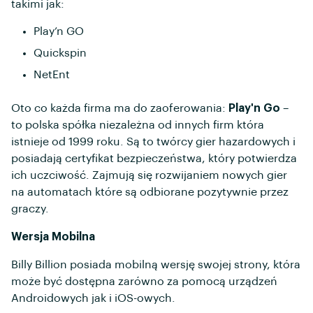
takimi jak:
Play’n GO
Quickspin
NetEnt
Oto co każda firma ma do zaoferowania:
Play'n Go
–
to polska spółka niezależna od innych firm która
istnieje od 1999 roku. Są to twórcy gier hazardowych i
posiadają certyfikat bezpieczeństwa, który potwierdza
ich uczciwość. Zajmują się rozwijaniem nowych gier
na automatach które są odbiorane pozytywnie przez
graczy.
Wersja Mobilna
Billy Billion posiada mobilną wersję swojej strony, która
może być dostępna zarówno za pomocą urządzeń
Androidowych jak i iOS-owych.