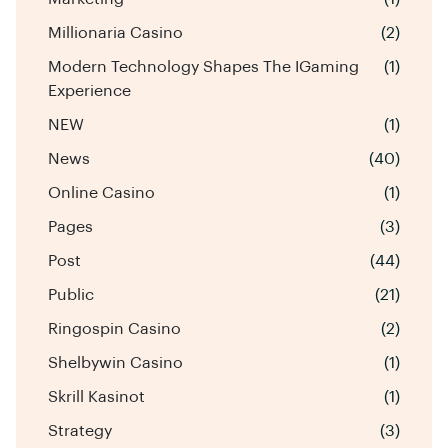
Millionaria Casino
(2)
Modern Technology Shapes The IGaming
(1)
Experience
NEW
(1)
News
(40)
Online Casino
(1)
Pages
(3)
Post
(44)
Public
(21)
Ringospin Casino
(2)
Shelbywin Casino
(1)
Skrill Kasinot
(1)
Strategy
(3)