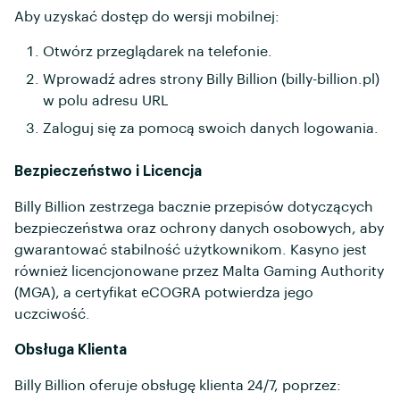
Aby uzyskać dostęp do wersji mobilnej:
Otwórz przeglądarek na telefonie.
Wprowadź adres strony Billy Billion (billy-billion.pl)
w polu adresu URL
Zaloguj się za pomocą swoich danych logowania.
Bezpieczeństwo i Licencja
Billy Billion zestrzega bacznie przepisów dotyczących
bezpieczeństwa oraz ochrony danych osobowych, aby
gwarantować stabilność użytkownikom. Kasyno jest
również licencjonowane przez Malta Gaming Authority
(MGA), a certyfikat eCOGRA potwierdza jego
uczciwość.
Obsługa Klienta
Billy Billion oferuje obsługę klienta 24/7, poprzez: