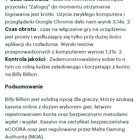
przycisku "Zaloguj" do momentu otrzymania
logowania jest krótki. Użycie zwykłego komputera i
przeglądarki Google Chrome dało nam wynik 3,14s. 2.
Czas obrotu
: czas na włączenie gry na urządzeniu
jest prosty i wydłużający się tylko przy dużej ilości
aplikacji do rozładunia. Wyniki testów
przeprowadzonych z komputerem wynosi 1,21s. 3.
Kontrola jakości
: Zademonstrowaliśmy sobie to o
tym co robią ludzie załadowując i korzystając z konto
na Billy Billion.
Podsumowanie
Billy Billion jest solidną opcją dla graczy, którzy szukają
kasyna online z dużym wyborem gier, łatwym
rejestrowaniem konta oraz bezpiecznymi metodami
wpłat i wypłat. Kasyno ma certyfikat bezpieczeństwa
eCOGRA oraz jest regulowane przez Malta Gaming
Authority (MGA).