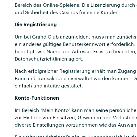
Bereich des Online-Spielens. Die Lizenzierung durch 
und Sicherheit des Casinos für seine Kunden.
Die Registrierung
Um bei Grand Club anzumelden, muss man zunächst ei
ein anderes gültiges Benutzerkennwort erforderlich
benötigt, wie Name und Adresse. Es ist zu beachten
Datenschutzrichtlinien agiert.
Nach erfolgreicher Registrierung erhält man Zugan
Boni und Transaktionen verwaltet werden können. Di
einfach und intuitiv gestaltet.
Konto-Funktionen
Im Bereich "Mein Konto" kann man seine persönliche
zur Historie von Einsätzen, Gewinnen und Verlusten v
diverse Einstellungen vorzunehmen wie das Auswahl