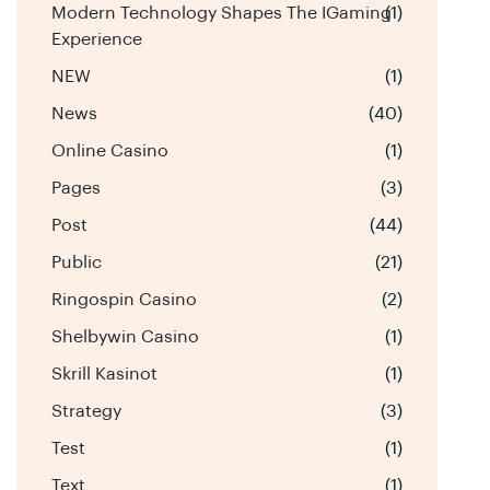
Modern Technology Shapes The IGaming
(1)
Experience
NEW
(1)
News
(40)
Online Casino
(1)
Pages
(3)
Post
(44)
Public
(21)
Ringospin Casino
(2)
Shelbywin Casino
(1)
Skrill Kasinot
(1)
Strategy
(3)
Test
(1)
Text
(1)