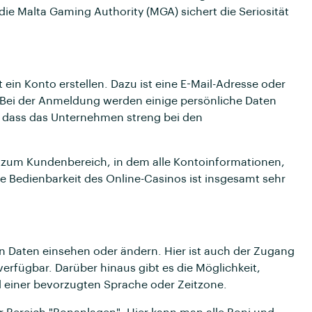
die Malta Gaming Authority (MGA) sichert die Seriosität
n Konto erstellen. Dazu ist eine E-Mail-Adresse oder
. Bei der Anmeldung werden einige persönliche Daten
, dass das Unternehmen streng bei den
g zum Kundenbereich, in dem alle Kontoinformationen,
e Bedienbarkeit des Online-Casinos ist insgesamt sehr
n Daten einsehen oder ändern. Hier ist auch der Zugang
erfügbar. Darüber hinaus gibt es die Möglichkeit,
 einer bevorzugten Sprache oder Zeitzone.