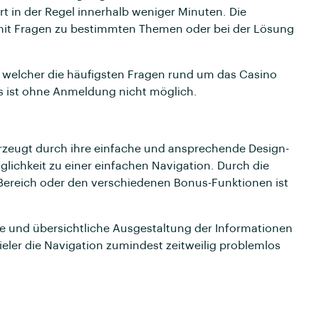
rt in der Regel innerhalb weniger Minuten. Die
 mit Fragen zu bestimmten Themen oder bei der Lösung
 welcher die häufigsten Fragen rund um das Casino
s ist ohne Anmeldung nicht möglich.
rzeugt durch ihre einfache und ansprechende Design-
glichkeit zu einer einfachen Navigation. Durch die
Bereich oder den verschiedenen Bonus-Funktionen ist
re und übersichtliche Ausgestaltung der Informationen
ieler die Navigation zumindest zeitweilig problemlos