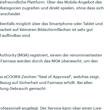
itätsfreundliche Plattform. Über das Mobile-Angebot des
ategorien zugreifen und direkt spielen, ohne dass sich
terscheidet.
benfalls möglich über das Smartphone oder Tablet und
rkeit auf kleineren Bildschirmflächen ist sehr gut
 auffindbar sind.
Authority (MGA) registriert, einem der renommiertesten
und Fairness werden durch das MGA überwacht, um den
s eCOGRA-Zeichen "Seal of Approval", welches zeigt,
zug auf Sicherheit und Fairness erfüllt. Bei allen
selung Gebrauch gemacht.
ofessionell angelegt. Der Service kann über einen Live-