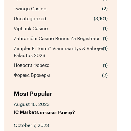
Twinqo Casino
(2)
Uncategorized
(3,101)
VipLuck Casino
(1)
Zahraniční Casino Bonus Za Registraci
(1)
Zimpler Ei Toimi? Vianmääritys & Rahojen
(1)
Palautus 2026
Новости Форекс
(1)
Форекс Брокеры
(2)
Most Popular
August 16, 2023
IC Markets отзывы Развод?
October 7, 2023