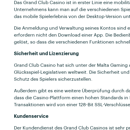
Das Grand Club Casino ist in erster Linie eine mobil
Unternehmens kann man auf die verschiedenen Spielk
das mobile Spielerlebnis von der Desktop-Version un
Die Anmeldung und Verwaltung seines Kontos sind e
erfordern nicht den Download einer App. Die Bedienba
gelöst, so dass die verschiedenen Funktionen schnell
Sicherheit und Lizenzierung
Grand Club Casino hat sich unter der Malta Gaming 
Glücksspiel-Legislativen weltweit. Die Sicherheit 
Schutz des Spielers sicherzustellen.
Außerdem gibt es eine weitere Überprüfung durch da
dass die Casino-Plattform einen hohen Standards in Be
Transaktionen wird von einer 128-Bit SSL-Verschlüs
Kundenservice
Der Kundendienst des Grand Club Casinos ist sehr pr