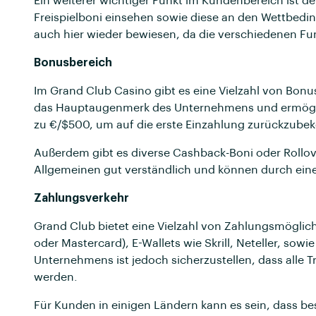
Ein weiterer wichtiger Punkt im Kundenbereich ist d
Freispielboni einsehen sowie diese an den Wettbedin
auch hier wieder bewiesen, da die verschiedenen Fun
Bonusbereich
Im Grand Club Casino gibt es eine Vielzahl von Bon
das Hauptaugenmerk des Unternehmens und ermögli
zu €/$500, um auf die erste Einzahlung zurückzub
Außerdem gibt es diverse Cashback-Boni oder Rollo
Allgemeinen gut verständlich und können durch ein
Zahlungsverkehr
Grand Club bietet eine Vielzahl von Zahlungsmöglich
oder Mastercard), E-Wallets wie Skrill, Neteller, so
Unternehmens ist jedoch sicherzustellen, dass alle 
werden.
Für Kunden in einigen Ländern kann es sein, dass 