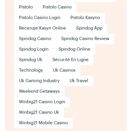
Pistolo
Pistolo Casino
Pistolo Casino Login
Pistolo Kasyno
Recenzje Kasyn Online
Spindog App
Spindog Casino
Spindog Casino Review
Spindog Login
Spindog Online
Spindog Uk
Sécurité En Ligne
Technology
Uk Casinos
Uk Gaming Industry
Uk Travel
Weekend Getaways
Winbig21 Casino Login
Winbig21 Casino Uk
Winbig21 Mobile Casino