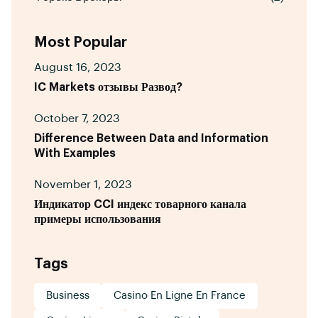
Most Popular
August 16, 2023
IC Markets отзывы Развод?
October 7, 2023
Difference Between Data and Information
With Examples
November 1, 2023
Индикатор CCI индекс товарного канала
примеры использования
Tags
Business
Casino En Ligne En France