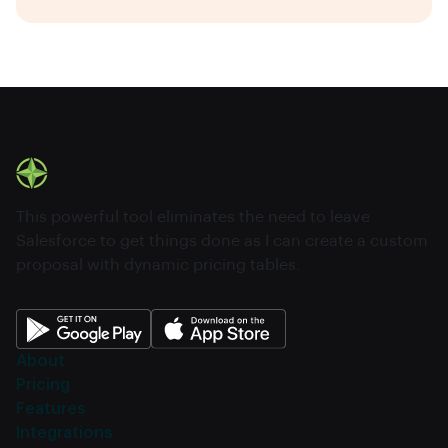
This powerful tool eliminates the need to leave
Salesforce to get things done as I can create a custom
proposal with dynamic pricing tables.
About
Pricing
Features
Integrations