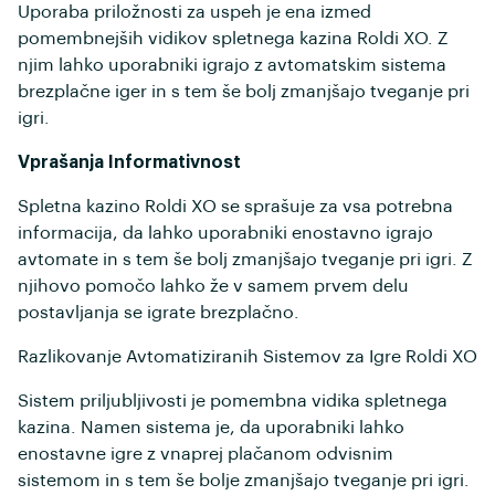
Uporaba priložnosti za uspeh je ena izmed
pomembnejših vidikov spletnega kazina Roldi XO. Z
njim lahko uporabniki igrajo z avtomatskim sistema
brezplačne iger in s tem še bolj zmanjšajo tveganje pri
igri.
Vprašanja Informativnost
Spletna kazino Roldi XO se sprašuje za vsa potrebna
informacija, da lahko uporabniki enostavno igrajo
avtomate in s tem še bolj zmanjšajo tveganje pri igri. Z
njihovo pomočo lahko že v samem prvem delu
postavljanja se igrate brezplačno.
Razlikovanje Avtomatiziranih Sistemov za Igre Roldi XO
Sistem priljubljivosti je pomembna vidika spletnega
kazina. Namen sistema je, da uporabniki lahko
enostavne igre z vnaprej plačanom odvisnim
sistemom in s tem še bolje zmanjšajo tveganje pri igri.