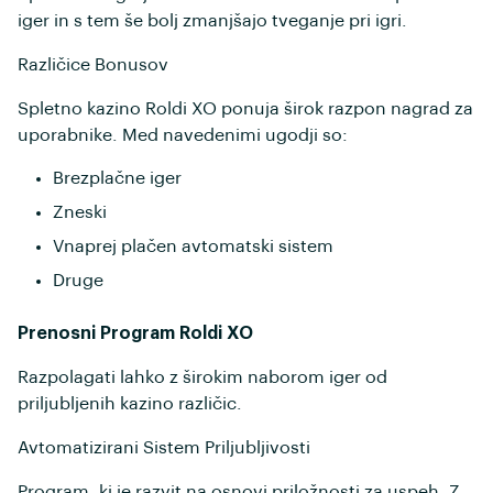
iger in s tem še bolj zmanjšajo tveganje pri igri.
Različice Bonusov
Spletno kazino Roldi XO ponuja širok razpon nagrad za
uporabnike. Med navedenimi ugodji so:
Brezplačne iger
Zneski
Vnaprej plačen avtomatski sistem
Druge
Prenosni Program Roldi XO
Razpolagati lahko z širokim naborom iger od
priljubljenih kazino različic.
Avtomatizirani Sistem Priljubljivosti
Program, ki je razvit na osnovi priložnosti za uspeh. Z