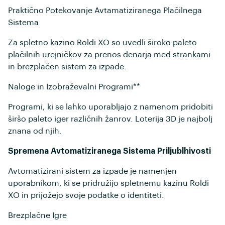
Praktično Potekovanje Avtamatiziranega Plačilnega
Sistema
Za spletno kazino Roldi XO so uvedli široko paleto
plačilnih urejničkov za prenos denarja med strankami
in brezplačen sistem za izpade.
Naloge in Izobraževalni Programi**
Programi, ki se lahko uporabljajo z namenom pridobiti
širšo paleto iger različnih žanrov. Loterija 3D je najbolj
znana od njih.
Spremena Avtomatiziranega Sistema Priljublhivosti
Avtomatizirani sistem za izpade je namenjen
uporabnikom, ki se pridružijo spletnemu kazinu Roldi
XO in prijožejo svoje podatke o identiteti.
Brezplačne Igre