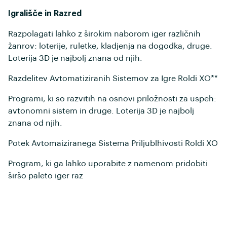
Igrališče in Razred
Razpolagati lahko z širokim naborom iger različnih
žanrov: loterije, ruletke, kladjenja na dogodka, druge.
Loterija 3D je najbolj znana od njih.
Razdelitev Avtomatiziranih Sistemov za Igre Roldi XO**
Programi, ki so razvitih na osnovi priložnosti za uspeh:
avtonomni sistem in druge. Loterija 3D je najbolj
znana od njih.
Potek Avtomaiziranega Sistema Priljublhivosti Roldi XO
Program, ki ga lahko uporabite z namenom pridobiti
širšo paleto iger raz