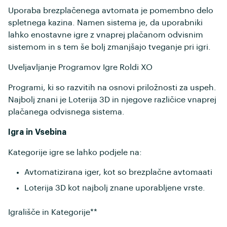
Uporaba brezplačenega avtomata je pomembno delo
spletnega kazina. Namen sistema je, da uporabniki
lahko enostavne igre z vnaprej plačanom odvisnim
sistemom in s tem še bolj zmanjšajo tveganje pri igri.
Uveljavljanje Programov Igre Roldi XO
Programi, ki so razvitih na osnovi priložnosti za uspeh.
Najbolj znani je Loterija 3D in njegove različice vnaprej
plačanega odvisnega sistema.
Igra in Vsebina
Kategorije igre se lahko podjele na:
Avtomatizirana iger, kot so brezplačne avtomaati
Loterija 3D kot najbolj znane uporabljene vrste.
Igrališče in Kategorije**