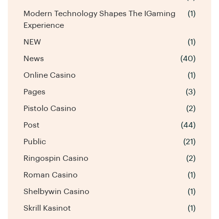
Modern Technology Shapes The IGaming
(1)
Experience
NEW
(1)
News
(40)
Online Casino
(1)
Pages
(3)
Pistolo Casino
(2)
Post
(44)
Public
(21)
Ringospin Casino
(2)
Roman Casino
(1)
Shelbywin Casino
(1)
Skrill Kasinot
(1)