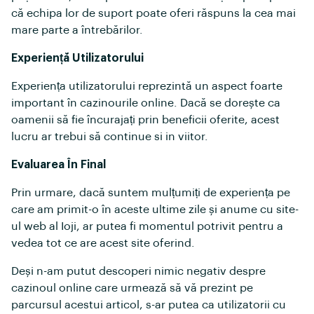
că echipa lor de suport poate oferi răspuns la cea mai
mare parte a întrebărilor.
Experiență Utilizatorului
Experiența utilizatorului reprezintă un aspect foarte
important în cazinourile online. Dacă se dorește ca
oamenii să fie încurajați prin beneficii oferite, acest
lucru ar trebui să continue si in viitor.
Evaluarea În Final
Prin urmare, dacă suntem mulțumiți de experiența pe
care am primit-o în aceste ultime zile și anume cu site-
ul web al Ioji, ar putea fi momentul potrivit pentru a
vedea tot ce are acest site oferind.
Deși n-am putut descoperi nimic negativ despre
cazinoul online care urmează să vă prezint pe
parcursul acestui articol, s-ar putea ca utilizatorii cu