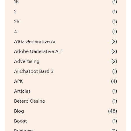
16
(1)
2
(1)
25
(1)
4
(1)
A16z Generative Ai
(2)
Adobe Generative Ai 1
(2)
Advertising
(2)
Ai Chatbot Bard 3
(1)
APK
(4)
Articles
(1)
Betero Casino
(1)
Blog
(48)
Boost
(1)
Business
(2)