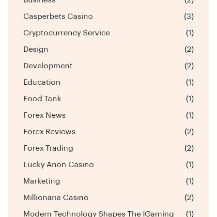
Casperbets Casino
(3)
Cryptocurrency Service
(1)
Design
(2)
Development
(2)
Education
(1)
Food Tank
(1)
Forex News
(1)
Forex Reviews
(2)
Forex Trading
(2)
Lucky Anon Casino
(1)
Marketing
(1)
Millionaria Casino
(2)
Modern Technology Shapes The IGaming
(1)