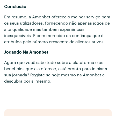
Conclusão
Em resumo, a Amonbet oferece o melhor serviço para
os seus utilizadores, fornecendo não apenas jogos de
alta qualidade mas também experiências
inesquecíveis. É bem merecido da confiança que é
atribuída pelo número crescente de clientes ativos.
Jogando Na Amonbet
Agora que você sabe tudo sobre a plataforma e os
benefícios que ela oferece, está pronto para iniciar a
sua jornada? Registe-se hoje mesmo na Amonbet e
descubra por si mesmo.