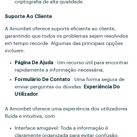
criptografia de alta qualidade.
Suporte Ao Cliente
A Amonbet oferece suporte eficiente ao cliente,
garantindo que todos os problemas sejam resolvidos
em tempo recorde. Algumas das principais opções
incluem:
Página De Ajuda
: Um recurso útil para encontrar
rapidamente a informação necessária;
Formulário De Contato
: Uma forma segura de
enviar perguntas ou dúvidas.
Experiência Do
Utilizador
A Amonbet oferece uma experiência dos utilizadores
fluída e intuitiva, com:
Interface amigável: Toda a informação é
claramente organizada para evitar confusão;