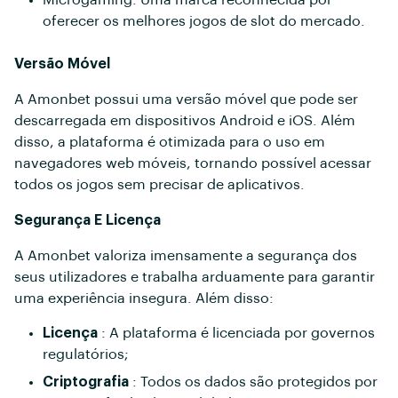
oferecer os melhores jogos de slot do mercado.
Versão Móvel
A Amonbet possui uma versão móvel que pode ser
descarregada em dispositivos Android e iOS. Além
disso, a plataforma é otimizada para o uso em
navegadores web móveis, tornando possível acessar
todos os jogos sem precisar de aplicativos.
Segurança E Licença
A Amonbet valoriza imensamente a segurança dos
seus utilizadores e trabalha arduamente para garantir
uma experiência insegura. Além disso:
Licença
: A plataforma é licenciada por governos
regulatórios;
Criptografia
: Todos os dados são protegidos por