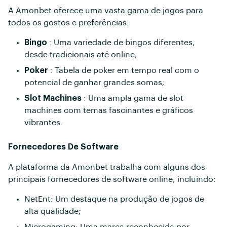
A Amonbet oferece uma vasta gama de jogos para
todos os gostos e preferências:
Bingo
: Uma variedade de bingos diferentes,
desde tradicionais até online;
Poker
: Tabela de poker em tempo real com o
potencial de ganhar grandes somas;
Slot Machines
: Uma ampla gama de slot
machines com temas fascinantes e gráficos
vibrantes.
Fornecedores De Software
A plataforma da Amonbet trabalha com alguns dos
principais fornecedores de software online, incluindo:
NetEnt: Um destaque na produção de jogos de
alta qualidade;
Microgaming: Uma marca reconhecida por