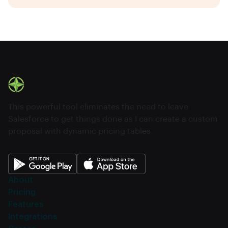
This powerful tool eliminates the need to leave
Salesforce to get things done as I can create a custom
proposal with dynamic pricing tables.
About
Pricing
Features
Integrations