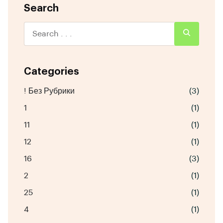
Search
Categories
! Без Рубрики
(3)
1
(1)
11
(1)
12
(1)
16
(3)
2
(1)
25
(1)
4
(1)