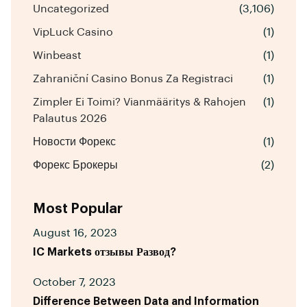
Uncategorized
(3,106)
VipLuck Casino
(1)
Winbeast
(1)
Zahraniční Casino Bonus Za Registraci
(1)
Zimpler Ei Toimi? Vianmääritys & Rahojen
(1)
Palautus 2026
Новости Форекс
(1)
Форекс Брокеры
(2)
Most Popular
August 16, 2023
IC Markets отзывы Развод?
October 7, 2023
Difference Between Data and Information