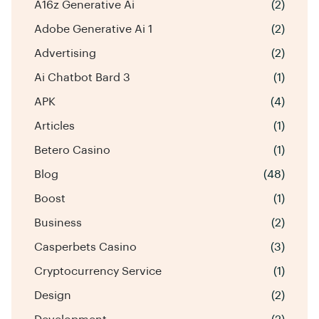
A16z Generative Ai
(2)
Adobe Generative Ai 1
(2)
Advertising
(2)
Ai Chatbot Bard 3
(1)
APK
(4)
Articles
(1)
Betero Casino
(1)
Blog
(48)
Boost
(1)
Business
(2)
Casperbets Casino
(3)
Cryptocurrency Service
(1)
Design
(2)