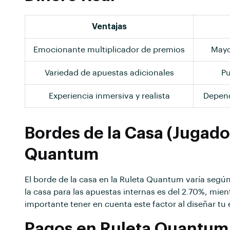
Ventajas
Emocionante multiplicador de premios
Mayo
Variedad de apuestas adicionales
Pu
Experiencia inmersiva y realista
Depende
Bordes de la Casa (Jugado
Quantum
El borde de la casa en la Ruleta Quantum varía según 
la casa para las apuestas internas es del 2.70%, mien
importante tener en cuenta este factor al diseñar tu 
Pagos en Ruleta Quantum