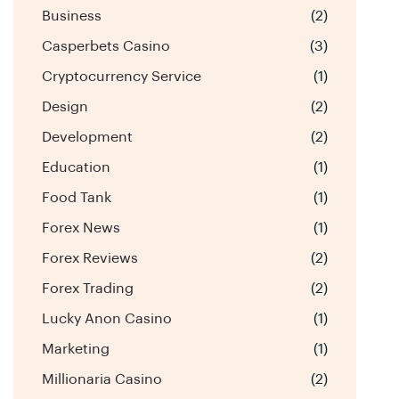
Business
(2)
Casperbets Casino
(3)
Cryptocurrency Service
(1)
Design
(2)
Development
(2)
Education
(1)
Food Tank
(1)
Forex News
(1)
Forex Reviews
(2)
Forex Trading
(2)
Lucky Anon Casino
(1)
Marketing
(1)
Millionaria Casino
(2)