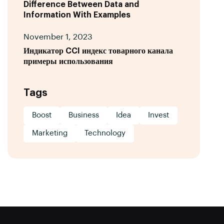
Difference Between Data and
Information With Examples
November 1, 2023
Индикатор CCI индекс товарного канала
примеры использования
Tags
Boost
Business
Idea
Invest
Marketing
Technology