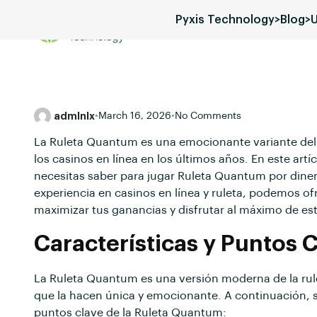
Pyxis Technology
>
Blog
>
U
Services
Blog
Pricing
admlnlx
•
March 16, 2026
•
No Comments
La Ruleta Quantum es una emocionante variante del 
los casinos en línea en los últimos años. En este ar
necesitas saber para jugar Ruleta Quantum por diner
experiencia en casinos en línea y ruleta,
podemos ofre
maximizar tus ganancias y disfrutar al máximo de es
Características y Puntos 
La Ruleta Quantum es una versión moderna de la rule
que la hacen única y emocionante. A continuación, se
puntos clave de la Ruleta Quantum: