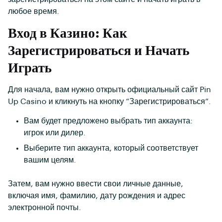
любое время.
Вход в Казино: Как
Зарегистрироваться и Начать
Играть
Для начала, вам нужно открыть официальный сайт Pin
Up Casino и кликнуть на кнопку “Зарегистрироваться”.
Вам будет предложено выбрать тип аккаунта:
игрок или дилер.
Выберите тип аккаунта, который соответствует
вашим целям.
Затем, вам нужно ввести свои личные данные,
включая имя, фамилию, дату рождения и адрес
электронной почты.