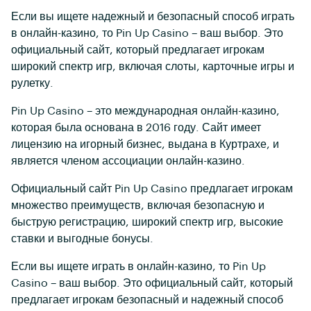
Если вы ищете надежный и безопасный способ играть
в онлайн-казино, то Pin Up Casino – ваш выбор. Это
официальный сайт, который предлагает игрокам
широкий спектр игр, включая слоты, карточные игры и
рулетку.
Pin Up Casino – это международная онлайн-казино,
которая была основана в 2016 году. Сайт имеет
лицензию на игорный бизнес, выдана в Куртрахе, и
является членом ассоциации онлайн-казино.
Официальный сайт Pin Up Casino предлагает игрокам
множество преимуществ, включая безопасную и
быструю регистрацию, широкий спектр игр, высокие
ставки и выгодные бонусы.
Если вы ищете играть в онлайн-казино, то Pin Up
Casino – ваш выбор. Это официальный сайт, который
предлагает игрокам безопасный и надежный способ