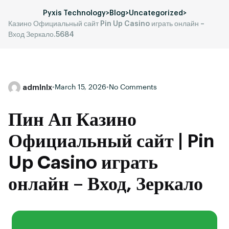
Pyxis Technology
>
Blog
>
Uncategorized
>
Казино Официальный сайт Pin Up Casino играть онлайн –
Вход Зеркало.5684
admlnlx
•
March 15, 2026
•
No Comments
Пин Ап Казино
Официальный сайт | Pin
Up Casino играть
онлайн – Вход, Зеркало