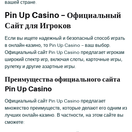
вашей стране.
Pin Up Casino – Официальный
Сайт для Игроков
Если вы ищете надежный и безопасный способ играть
в онлайн-казино, то Pin Up Casino – ваш выбор.
Официальный сайт Pin Up Casino предлагает игрокам
широкий спектр игр, включая слоты, карточные игры,
рулетку и другие азартные игры.
Преимущества официального сайта
Pin Up Casino
Официальный сайт Pin Up Casino предлагает
множество преимуществ, которые делают его одним из
лучших онлайн-казино. В частности, на этом сайте вы
сможете: