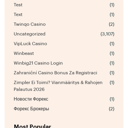
Test
(1)
Text
(1)
Twinqo Casino
(2)
Uncategorized
(3,107)
VipLuck Casino
(1)
Winbeast
(1)
Winbig21 Casino Login
(1)
Zahraniční Casino Bonus Za Registraci
(1)
Zimpler Ei Toimi? Vianmääritys & Rahojen
(1)
Palautus 2026
Новости Форекс
(1)
Форекс Брокеры
(2)
Most Popular