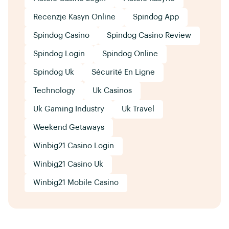
Recenzje Kasyn Online
Spindog App
Spindog Casino
Spindog Casino Review
Spindog Login
Spindog Online
Spindog Uk
Sécurité En Ligne
Technology
Uk Casinos
Uk Gaming Industry
Uk Travel
Weekend Getaways
Winbig21 Casino Login
Winbig21 Casino Uk
Winbig21 Mobile Casino