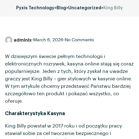
Pyxis Technology
>
Blog
>
Uncategorized
>
King Billy
admlnlx
•
March 6, 2026
•
No Comments
W dzisiejszym świecie pełnym technologii i
elektronicznych rozrywek, kasyna online stają się coraz
popularniejsze. Jeden z tych, który zyskał na uwadze
graczy jest King Billy – gier stylowych w kasynie online.
W tym artykule chcemy przedstawić Państwu bardziej
szczegółowo ten produkt i pokazać wszystko, co
oferuje.
Charakterystyka Kasyna
King Billy powstał w 2017 roku i od początku pracy
stawiał sobie za cel tworzenie bezpiecznego i