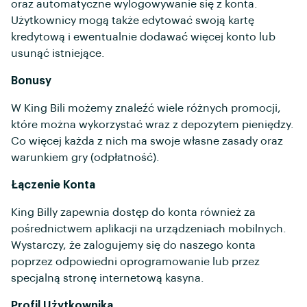
oraz automatyczne wylogowywanie się z konta.
Użytkownicy mogą także edytować swoją kartę
kredytową i ewentualnie dodawać więcej konto lub
usunąć istniejące.
Bonusy
W King Bili możemy znaleźć wiele różnych promocji,
które można wykorzystać wraz z depozytem pieniędzy.
Co więcej każda z nich ma swoje własne zasady oraz
warunkiem gry (odpłatność).
Łączenie Konta
King Billy zapewnia dostęp do konta również za
pośrednictwem aplikacji na urządzeniach mobilnych.
Wystarczy, że zalogujemy się do naszego konta
poprzez odpowiedni oprogramowanie lub przez
specjalną stronę internetową kasyna.
Profil Użytkownika