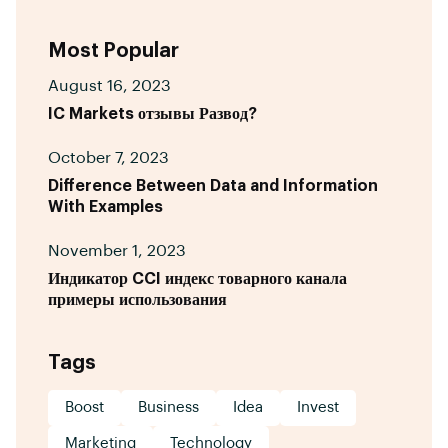
Most Popular
August 16, 2023
IC Markets отзывы Развод?
October 7, 2023
Difference Between Data and Information
With Examples
November 1, 2023
Индикатор CCI индекс товарного канала
примеры использования
Tags
Boost
Business
Idea
Invest
Marketing
Technology