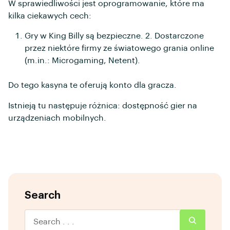
W sprawiedliwości jest oprogramowanie, które ma
kilka ciekawych cech:
Gry w King Billy są bezpieczne. 2. Dostarczone
przez niektóre firmy ze światowego grania online
(m.in.: Microgaming, Netent).
Do tego kasyna te oferują konto dla gracza.
Istnieją tu następuje różnica: dostępność gier na
urządzeniach mobilnych.
Search