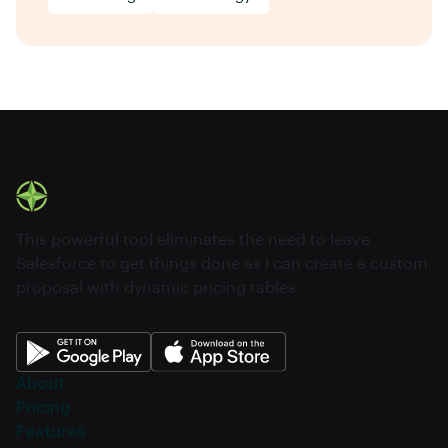
This powerful tool eliminates the need to leave
Salesforce to get things done as I can create a custom
proposal with dynamic pricing tables.
About
Pricing
Features