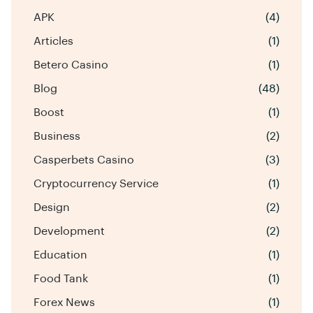
APK
(4)
Articles
(1)
Betero Casino
(1)
Blog
(48)
Boost
(1)
Business
(2)
Casperbets Casino
(3)
Cryptocurrency Service
(1)
Design
(2)
Development
(2)
Education
(1)
Food Tank
(1)
Forex News
(1)