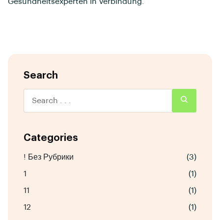
Gesundheitsexperten in Verbindung.
Search
Categories
! Без Рубрики
(3)
1
(1)
11
(1)
12
(1)