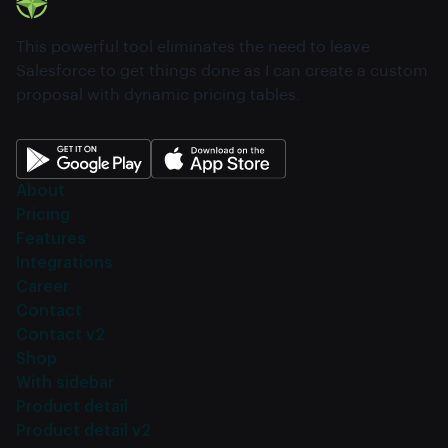
This powerful tool eliminates the need to leave
Salesforce to get things done as I can create a custom
proposal with dynamic pricing tables.
About
Pricing
Features
Integrations
Career
Contact
Contact v2
Shop
With sidebar
Product detail
Product detail v2