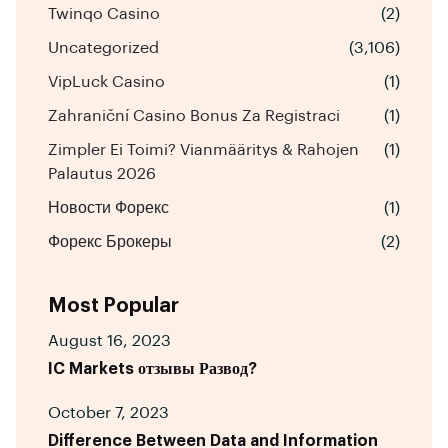
Twinqo Casino
(2)
Uncategorized
(3,106)
VipLuck Casino
(1)
Zahraniční Casino Bonus Za Registraci
(1)
Zimpler Ei Toimi? Vianmääritys & Rahojen
(1)
Palautus 2026
Новости Форекс
(1)
Форекс Брокеры
(2)
Most Popular
August 16, 2023
IC Markets отзывы Развод?
October 7, 2023
Difference Between Data and Information