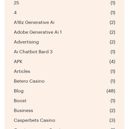
25
(1)
4
(1)
A16z Generative Ai
(2)
Adobe Generative Ai 1
(2)
Advertising
(2)
Ai Chatbot Bard 3
(1)
APK
(4)
Articles
(1)
Betero Casino
(1)
Blog
(48)
Boost
(1)
Business
(2)
Casperbets Casino
(3)