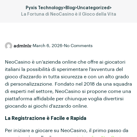
Pyxis Technology
>
Blog
>
Uncategorized
>
La Fortuna di NeoCasino è il Gioco della Vita
admlnlx
•
March 6, 2026
•
No Comments
NeoCasino è un’azienda online che offre ai giocatori
italiani la possibilità di sperimentare l’avventura del
gioco d’azzardo in tutta sicurezza e con un alto grado
di personalizzazione. Fondato nel 2018 da una squadra
di esperti nel settore, NeoCasino si propone come una
piattaforma affidabile per chiunque voglia divertirsi
giocando ai giochi d’azzardo online.
La Registrazione è Facile e Rapida
Per iniziare a giocare su NeoCasino, il primo passo da