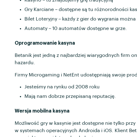
Gry Karciane – dostępne są tu różnorodności kasy
Bilet Loteryjny – każdy z gier do wygrania można 
Automaty – 10 automatów dostępne w grze.
Oprogramowanie kasyna
Betanik jest jedną z najbardziej wiarygodnych firm onl
hazardu.
Firmy Microgaming i NetEnt udostępniają swoje prod
Jesteśmy na rynku od 2008 roku
Mają nam dobrze przepisaną reputację.
Wersja mobilna kasyna
Możliwość gry w kasynie jest dostępne nie tylko prz
w systemach operacyjnych Androida i iOS. Klient Beta