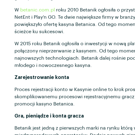
W
betanic.com.pl
roku 2010 Betanik ogłosiła o przys
NetEnt i Play’n GO. Te dwie największe firmy w branż
powiększyło ofertę kasyna Betanica. Od tego moment
ścieżce ku sukcesowi.
W 2015 roku Betanik ogłosiła o inwestycji w nową pl
połączony nieprzerwanie z kasynem. Od tego momentu
najnowszych technologiach. Betanik dalej rośnie pod
młodego i nowoczesnego kasyna.
Zarejestrowanie konta
Proces rejestracji konto w Kasynie online to krok pro
skomplikowanemu procesowi rejestracyjnemu gracz
promocji kasyno Betanica.
Gra, pieniądze i konta gracza
Betanik jest jedną z pierwszych marki na rynku któr