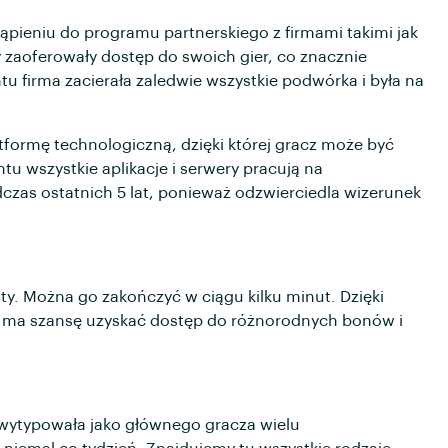
tąpieniu do programu partnerskiego z firmami takimi jak
y zaoferowały dostęp do swoich gier, co znacznie
u firma zacierała zaledwie wszystkie podwórka i była na
atformę technologiczną, dzięki której gracz może być
 wszystkie aplikacje i serwery pracują na
czas ostatnich 5 lat, ponieważ odzwierciedla wizerunek
sty. Można go zakończyć w ciągu kilku minut. Dzięki
 ma szansę uzyskać dostęp do różnorodnych bonów i
ą wytypowała jako głównego gracza wielu