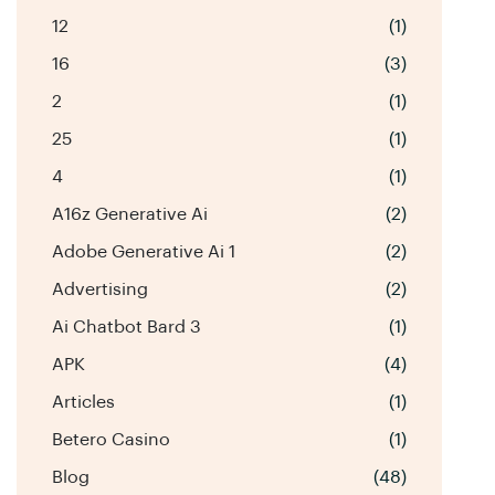
12
(1)
16
(3)
2
(1)
25
(1)
4
(1)
A16z Generative Ai
(2)
Adobe Generative Ai 1
(2)
Advertising
(2)
Ai Chatbot Bard 3
(1)
APK
(4)
Articles
(1)
Betero Casino
(1)
Blog
(48)