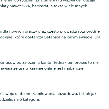
iemal co tydzień. Znajdujemy tu wszystkie rodzaje
ypłaty nawet 98%, baccarat, a także wiele innych
ji dla nowych graczy oraz często prowadzi różnorodne
cyjne, które dostarcza Betanica na całym świecie. Dla
onusów po założeniu konta. Jednak ten proces to nie
awiają że gra w kasynie online jest najbardziej
ać swoje ulubione zamiłowania hazardowe, takich jak
dzielić na 5 kategorii: