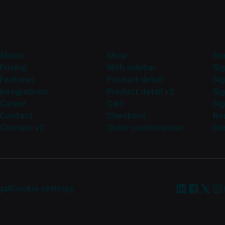
About
Shop
Re
Pricing
With sidebar
Sig
Features
Product detail
Sig
Integrations
Product detail v2
Si
Career
Cart
Sig
Contact
Checkout
Re
Contact v2
Order confirmation
Re
gal
Cookie settings