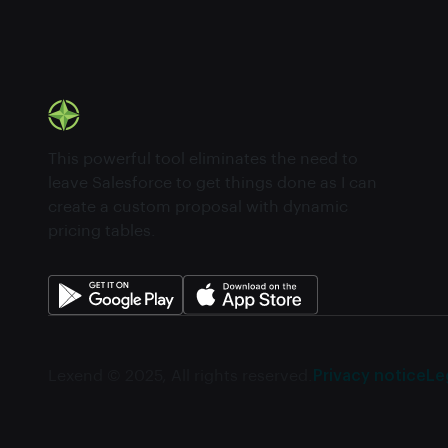
This powerful tool eliminates the need to
leave Salesforce to get things done as I can
create a custom proposal with dynamic
pricing tables.
Lexend © 2025, All rights reserved.
Privacy notice
Le