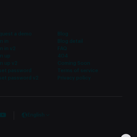
quest a demo
Blog
n in
Blog detail
n in v2
FAQ
gn up
404
n up v2
Coming Soon
set password
Terms of service
set password v2
Privacy policy
English