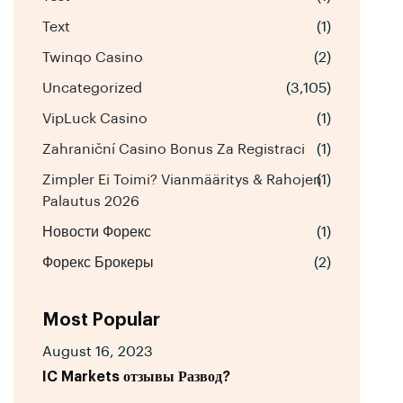
Text
(1)
Twinqo Casino
(2)
Uncategorized
(3,105)
VipLuck Casino
(1)
Zahraniční Casino Bonus Za Registraci
(1)
Zimpler Ei Toimi? Vianmääritys & Rahojen
(1)
Palautus 2026
Новости Форекс
(1)
Форекс Брокеры
(2)
Most Popular
August 16, 2023
IC Markets отзывы Развод?