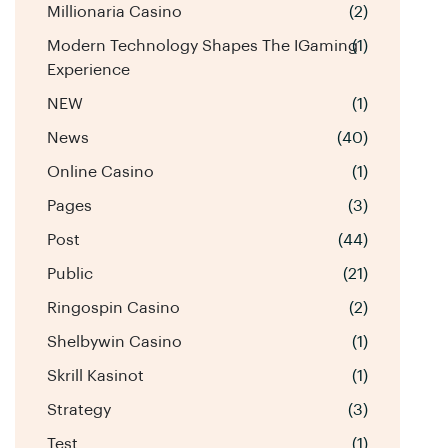
Millionaria Casino
(2)
Modern Technology Shapes The IGaming
(1)
Experience
NEW
(1)
News
(40)
Online Casino
(1)
Pages
(3)
Post
(44)
Public
(21)
Ringospin Casino
(2)
Shelbywin Casino
(1)
Skrill Kasinot
(1)
Strategy
(3)
Test
(1)