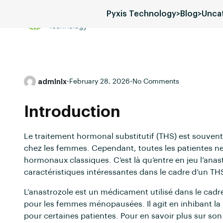
Pyxis Technology
>
Blog
>
Unca
Services
Blog
Pricing
admlnlx
•
February 28, 2026
•
No Comments
Introduction
Le traitement hormonal substitutif (THS) est souven
chez les femmes. Cependant, toutes les patientes n
hormonaux classiques. C’est là qu’entre en jeu l’an
caractéristiques intéressantes dans le cadre d’un T
L’anastrozole est un médicament utilisé dans le cad
pour les femmes ménopausées. Il agit en inhibant la
pour certaines patientes. Pour en savoir plus sur son u