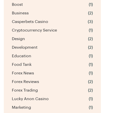
Boost
(1)
Business
(2)
Casperbets Casino
(3)
Cryptocurrency Service
(1)
Design
(2)
Development
(2)
Education
(1)
Food Tank
(1)
Forex News
(1)
Forex Reviews
(2)
Forex Trading
(2)
Lucky Anon Casino
(1)
Marketing
(1)