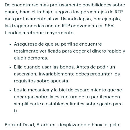
De encontrarse mas profusamente posibilidades sobre
ganar, hace el trabajo juegos a los porcentajes de RTP
mas profusamente altos. Usando lapso, por ejemplo,
las tragamonedas con un RTP conveniente al 96%
tienden a retribuir mayormente.
Asegurese de que su perfil se encuentre
totalmente verificada para coger el dinero rapido y
eludir demoras.
Elija cuando usar las bonos. Antes de pedir un
ascension, invariablemente debes preguntar los
requisitos sobre apuesta.
Los la mecanica y la bici de esparcimiento que se
encargan sobre la estructura de tu perfil pueden
simplificarte a establecer limites sobre gasto para
ti.
Book of Dead, Starburst desplazandolo hacia el pelo