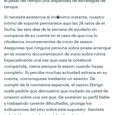
el pasar del tiempo una disparidad de estrategias de
tanque.
Si necesita asistencia al mi�nimo instante, nuestro
intimo de soporte permanece aqui las 24 ratos de el
fecha, las seis dias de la semana de ayudarlo en
compania de su cuenta en el caso de que nos lo
olvidemos inconvenientes de inicio de sesion.
Asegurese que ninguna persona sobra posea arranque
an es invierno documentacion de inicio sobre rutina.
Especialmente una vez que uses la notebook
compartida, cierra siempre la sesion cuando hayas
completo. Si percibe muchas actividad extrana en su
cuenta, comuniquese mediante un asiento. De
cumplir de la normativa espanola, el casino Ebingo
suele pedirle que demuestre que invitado es usted de
ocasion sobre una vez que. De sostener su perfil fiable
y trabajando carente dificultades, prosiga los
indicaciones del sitio sobre este supuesto. Sientete