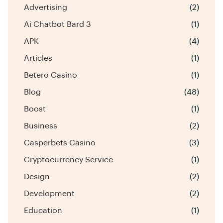
Advertising
(2)
Ai Chatbot Bard 3
(1)
APK
(4)
Articles
(1)
Betero Casino
(1)
Blog
(48)
Boost
(1)
Business
(2)
Casperbets Casino
(3)
Cryptocurrency Service
(1)
Design
(2)
Development
(2)
Education
(1)