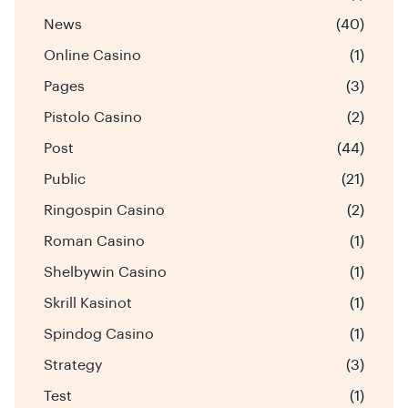
News
(40)
Online Casino
(1)
Pages
(3)
Pistolo Casino
(2)
Post
(44)
Public
(21)
Ringospin Casino
(2)
Roman Casino
(1)
Shelbywin Casino
(1)
Skrill Kasinot
(1)
Spindog Casino
(1)
Strategy
(3)
Test
(1)