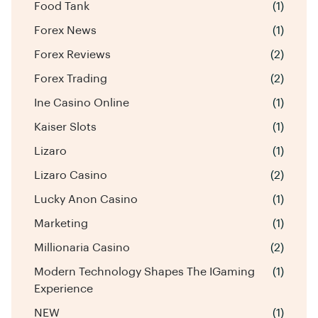
Food Tank
(1)
Forex News
(1)
Forex Reviews
(2)
Forex Trading
(2)
Ine Casino Online
(1)
Kaiser Slots
(1)
Lizaro
(1)
Lizaro Casino
(2)
Lucky Anon Casino
(1)
Marketing
(1)
Millionaria Casino
(2)
Modern Technology Shapes The IGaming
(1)
Experience
NEW
(1)